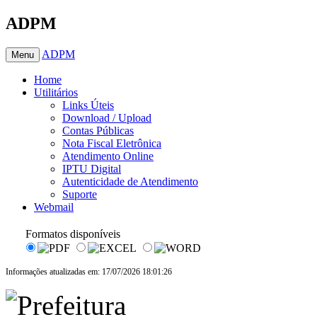
ADPM
ADPM
Menu
Home
Utilitários
Links Úteis
Download / Upload
Contas Públicas
Nota Fiscal Eletrônica
Atendimento Online
IPTU Digital
Autenticidade de Atendimento
Suporte
Webmail
Formatos disponíveis
Informações atualizadas em: 17/07/2026 18:01:26