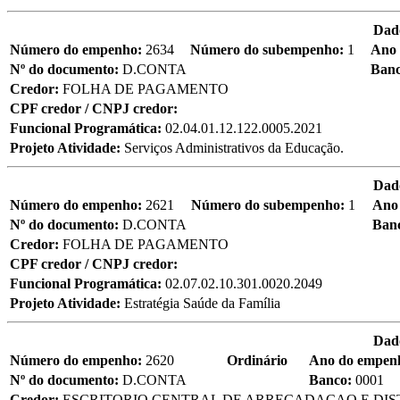
Dad
Número do empenho:
2634
Número do subempenho:
1
Ano
Nº do documento:
D.CONTA
Ban
Credor:
FOLHA DE PAGAMENTO
CPF credor / CNPJ credor:
Funcional Programática:
02.04.01.12.122.0005.2021
Projeto Atividade:
Serviços Administrativos da Educação.
Dad
Número do empenho:
2621
Número do subempenho:
1
Ano
Nº do documento:
D.CONTA
Ban
Credor:
FOLHA DE PAGAMENTO
CPF credor / CNPJ credor:
Funcional Programática:
02.07.02.10.301.0020.2049
Projeto Atividade:
Estratégia Saúde da Família
Dad
Número do empenho:
2620
Ordinário
Ano do empen
Nº do documento:
D.CONTA
Banco:
0001
Credor:
ESCRITORIO CENTRAL DE ARRECADACAO E DIS