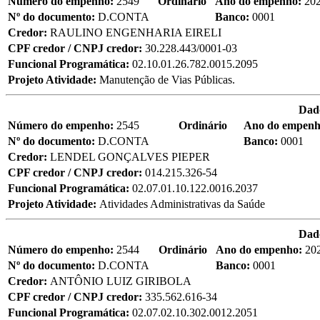
Número do empenho:
2549
Ordinário
Ano do empenho:
20
Nº do documento:
D.CONTA
Banco:
0001
Credor:
RAULINO ENGENHARIA EIRELI
CPF credor / CNPJ credor:
30.228.443/0001-03
Funcional Programática:
02.10.01.26.782.0015.2095
Projeto Atividade:
Manutenção de Vias Públicas.
Dad
Número do empenho:
2545
Ordinário
Ano do empen
Nº do documento:
D.CONTA
Banco:
0001
Credor:
LENDEL GONÇALVES PIEPER
CPF credor / CNPJ credor:
014.215.326-54
Funcional Programática:
02.07.01.10.122.0016.2037
Projeto Atividade:
Atividades Administrativas da Saúde
Dad
Número do empenho:
2544
Ordinário
Ano do empenho:
20
Nº do documento:
D.CONTA
Banco:
0001
Credor:
ANTÔNIO LUIZ GIRIBOLA
CPF credor / CNPJ credor:
335.562.616-34
Funcional Programática:
02.07.02.10.302.0012.2051