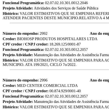
Funcional Programática:
02.07.02.10.301.0012.2046
Projeto Atividade:
Atividades dos Serviços de Saúde Pública
Histórico:
VALOR ESTIMATIVOS QUE SE EMPENHA REFER
ATENDER PACIENTES DESTE MUNICIPIO.RELATIVO A 4 M
Número do empenho:
2992
Ano do em
Credor:
BIOHOSP PRODUTOS HOSPITALARES LTDA
CPF credor / CNPJ credor:
18.269.125/0001-87
Funcional Programática:
02.07.02.10.303.0012.2057
Projeto Atividade:
Manutenção das Atividades de Assistência Farma
Histórico:
VALOR ESTIMATIVO QUE SE EMPENHA PARA AQ
MUNICIPIO. ATA 199/2021, CICLO 7o/2022.
Número do empenho:
2996
Ano do em
Credor:
MED CENTER COMERCIAL LTDA
CPF credor / CNPJ credor:
00.874.929/0001-40
Funcional Programática:
02.07.02.10.303.0012.2057
Projeto Atividade:
Manutenção das Atividades de Assistência Farma
Histórico:
VALOR ESTIMATIVO QUE SE EMPENHA PARA AQ