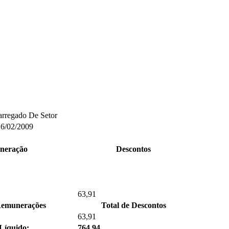
rregado De Setor
16/02/2009
neração
Descontos
63,91
Remunerações
Total de Descontos
63,91
Líquido:
764,94