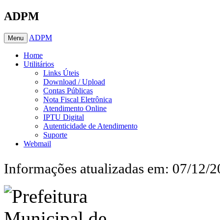
ADPM
ADPM
Menu
Home
Utilitários
Links Úteis
Download / Upload
Contas Públicas
Nota Fiscal Eletrônica
Atendimento Online
IPTU Digital
Autenticidade de Atendimento
Suporte
Webmail
Informações atualizadas em: 07/12/