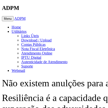
ADPM
ADPM
Menu
Home
Utilitários
Links Úteis
Download / Upload
Contas Públicas
Nota Fiscal Eletrônica
Atendimento Online
IPTU Digital
Autenticidade de Atendimento
Suporte
Webmail
Não existem anulções para 
Resiliência é a capacidade 