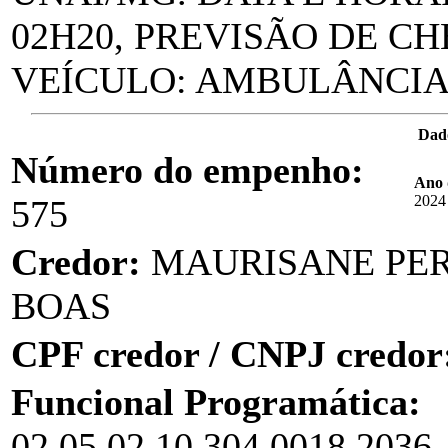
02H20, PREVISÃO DE CHE
VEÍCULO: AMBULÂNCIA 
Dad
Número do empenho:
Ano 
2024
575
Credor:
MAURISANE PER
BOAS
CPF credor / CNPJ credor
Funcional Programática:
02.05.02.10.304.0018.2036