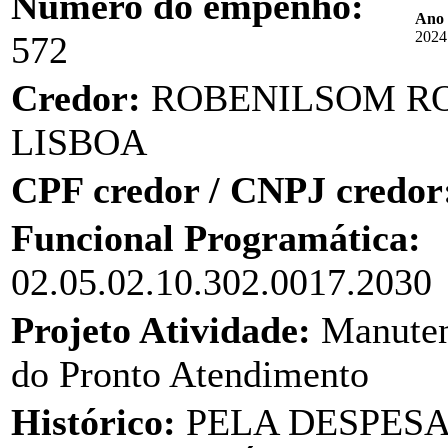
Número do empenho:
Ano 
2024
572
Credor:
ROBENILSOM R
LISBOA
CPF credor / CNPJ credor
Funcional Programática:
02.05.02.10.302.0017.2030
Projeto Atividade:
Manuten
do Pronto Atendimento
Histórico:
PELA DESPES