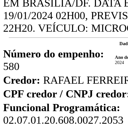
EM BRASÍLIA/DF. DATA 
19/01/2024 02H00, PREV
22H20. VEÍCULO: MICR
Dad
Número do empenho:
Ano d
2024
580
Credor:
RAFAEL FERREIR
CPF credor / CNPJ credor
Funcional Programática:
02.07.01.20.608.0027.2053