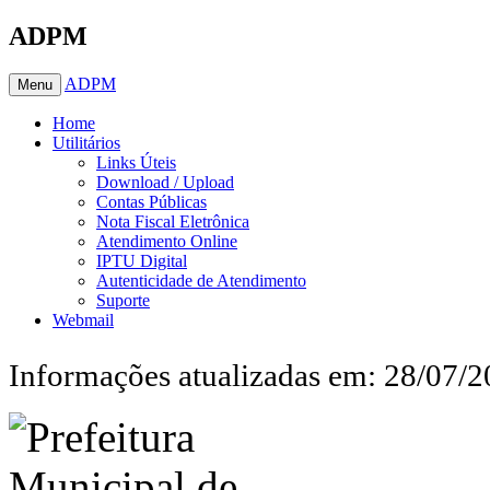
ADPM
ADPM
Menu
Home
Utilitários
Links Úteis
Download / Upload
Contas Públicas
Nota Fiscal Eletrônica
Atendimento Online
IPTU Digital
Autenticidade de Atendimento
Suporte
Webmail
Informações atualizadas em: 28/07/