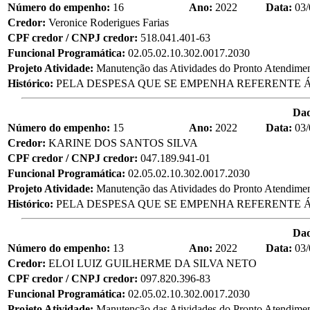
Número do empenho:
16
Ano:
2022
Data:
03/
Credor:
Veronice Roderigues Farias
CPF credor / CNPJ credor:
518.041.401-63
Funcional Programática:
02.05.02.10.302.0017.2030
Projeto Atividade:
Manutenção das Atividades do Pronto Atendime
Histórico:
PELA DESPESA QUE SE EMPENHA REFERENTE Á
Da
Número do empenho:
15
Ano:
2022
Data:
03/
Credor:
KARINE DOS SANTOS SILVA
CPF credor / CNPJ credor:
047.189.941-01
Funcional Programática:
02.05.02.10.302.0017.2030
Projeto Atividade:
Manutenção das Atividades do Pronto Atendime
Histórico:
PELA DESPESA QUE SE EMPENHA REFERENTE Á
Da
Número do empenho:
13
Ano:
2022
Data:
03/
Credor:
ELOI LUIZ GUILHERME DA SILVA NETO
CPF credor / CNPJ credor:
097.820.396-83
Funcional Programática:
02.05.02.10.302.0017.2030
Projeto Atividade:
Manutenção das Atividades do Pronto Atendime