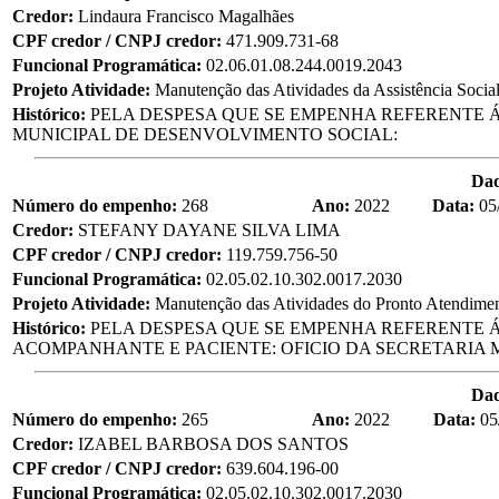
Credor:
Lindaura Francisco Magalhães
CPF credor / CNPJ credor:
471.909.731-68
Funcional Programática:
02.06.01.08.244.0019.2043
Projeto Atividade:
Manutenção das Atividades da Assistência Socia
Histórico:
PELA DESPESA QUE SE EMPENHA REFERENTE Á
MUNICIPAL DE DESENVOLVIMENTO SOCIAL:
Da
Número do empenho:
268
Ano:
2022
Data:
05
Credor:
STEFANY DAYANE SILVA LIMA
CPF credor / CNPJ credor:
119.759.756-50
Funcional Programática:
02.05.02.10.302.0017.2030
Projeto Atividade:
Manutenção das Atividades do Pronto Atendime
Histórico:
PELA DESPESA QUE SE EMPENHA REFERENTE 
ACOMPANHANTE E PACIENTE: OFICIO DA SECRETARIA M
Da
Número do empenho:
265
Ano:
2022
Data:
05
Credor:
IZABEL BARBOSA DOS SANTOS
CPF credor / CNPJ credor:
639.604.196-00
Funcional Programática:
02.05.02.10.302.0017.2030