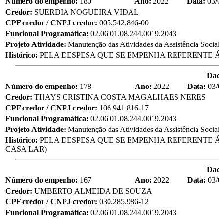
Número do empenho:
180
Ano:
2022
Data:
03/
Credor:
SUERDIA NOGUEIRA VIDAL
CPF credor / CNPJ credor:
005.542.846-00
Funcional Programática:
02.06.01.08.244.0019.2043
Projeto Atividade:
Manutenção das Atividades da Assistência Socia
Histórico:
PELA DESPESA QUE SE EMPENHA REFERENTE Á
Da
Número do empenho:
178
Ano:
2022
Data:
03/
Credor:
THAYS CRISTINA COSTA MAGALHAES NERES
CPF credor / CNPJ credor:
106.941.816-17
Funcional Programática:
02.06.01.08.244.0019.2043
Projeto Atividade:
Manutenção das Atividades da Assistência Socia
Histórico:
PELA DESPESA QUE SE EMPENHA REFERENTE 
CASA LAR)
Da
Número do empenho:
167
Ano:
2022
Data:
03/
Credor:
UMBERTO ALMEIDA DE SOUZA
CPF credor / CNPJ credor:
030.285.986-12
Funcional Programática:
02.06.01.08.244.0019.2043