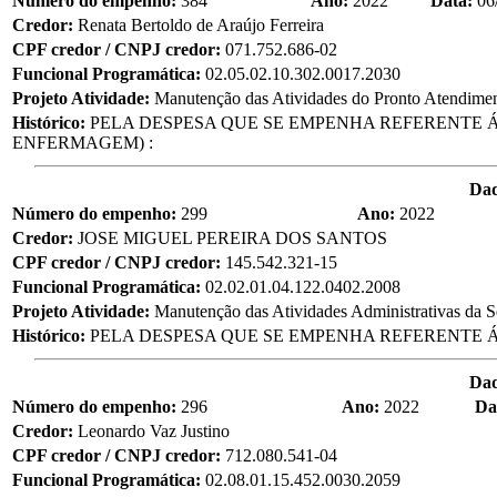
Número do empenho:
384
Ano:
2022
Data:
06
Credor:
Renata Bertoldo de Araújo Ferreira
CPF credor / CNPJ credor:
071.752.686-02
Funcional Programática:
02.05.02.10.302.0017.2030
Projeto Atividade:
Manutenção das Atividades do Pronto Atendime
Histórico:
PELA DESPESA QUE SE EMPENHA REFERENTE Á
ENFERMAGEM) :
Da
Número do empenho:
299
Ano:
2022
Credor:
JOSE MIGUEL PEREIRA DOS SANTOS
CPF credor / CNPJ credor:
145.542.321-15
Funcional Programática:
02.02.01.04.122.0402.2008
Projeto Atividade:
Manutenção das Atividades Administrativas da S
Histórico:
PELA DESPESA QUE SE EMPENHA REFERENTE Á
Da
Número do empenho:
296
Ano:
2022
Da
Credor:
Leonardo Vaz Justino
CPF credor / CNPJ credor:
712.080.541-04
Funcional Programática:
02.08.01.15.452.0030.2059