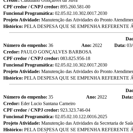
Credor:
Claudiano Gonçalves da Silva
CPF credor / CNPJ credor:
895.260.581-00
Funcional Programática:
02.05.02.10.302.0017.2030
Projeto Atividade:
Manutenção das Atividades do Pronto Atendime
Histórico:
PELA DESPESA QUE SE EMPENHA REFERENTE Á
Da
Número do empenho:
36
Ano:
2022
Data:
03
Credor:
PAULO GONÇALVES BARBOSA
CPF credor / CNPJ credor:
083.825.956-18
Funcional Programática:
02.05.02.10.302.0017.2030
Projeto Atividade:
Manutenção das Atividades do Pronto Atendime
Histórico:
PELA DESPESA QUE SE EMPENHA REFERENTE Á
Da
Número do empenho:
35
Ano:
2022
Data
Credor:
Eder Lucio Santana Carneiro
CPF credor / CNPJ credor:
923.323.746-04
Funcional Programática:
02.05.02.10.122.0016.2025
Projeto Atividade:
Manutenção das Atividades da Secretaria de Saú
Histórico:
PELA DESPESA QUE SE EMPENHA REFERENTE Á