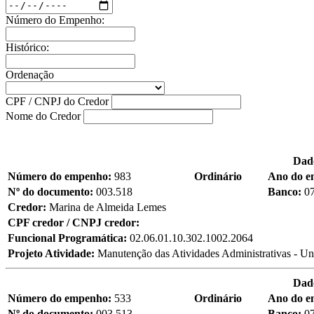
Número do Empenho:
Histórico:
Ordenação
CPF / CNPJ do Credor
Nome do Credor
Dad
Número do empenho:
983
Ordinário
Ano do 
Nº do documento:
003.518
Banco:
0
Credor:
Marina de Almeida Lemes
CPF credor / CNPJ credor:
Funcional Programática:
02.06.01.10.302.1002.2064
Projeto Atividade:
Manutenção das Atividades Administrativas - Un
Dad
Número do empenho:
533
Ordinário
Ano do 
Nº do documento:
003.513
Banco:
0