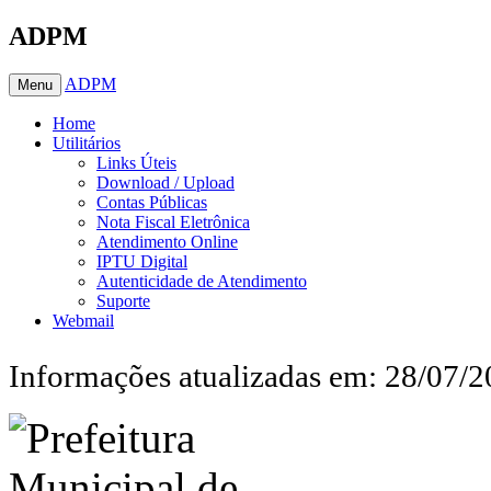
ADPM
ADPM
Menu
Home
Utilitários
Links Úteis
Download / Upload
Contas Públicas
Nota Fiscal Eletrônica
Atendimento Online
IPTU Digital
Autenticidade de Atendimento
Suporte
Webmail
Informações atualizadas em: 28/07/