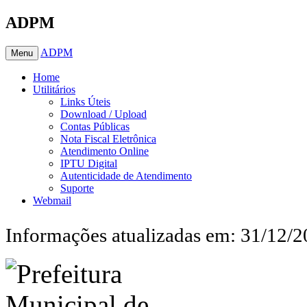
ADPM
ADPM
Menu
Home
Utilitários
Links Úteis
Download / Upload
Contas Públicas
Nota Fiscal Eletrônica
Atendimento Online
IPTU Digital
Autenticidade de Atendimento
Suporte
Webmail
Informações atualizadas em: 31/12/