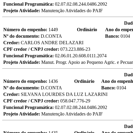
Funcional Programática:
02.07.02.08.244.0486.2092
Projeto Atividade:
Manutenção Atividades do PAIF
Dad
Número do empenho:
1449
Ordinário
Ano do empe
Nº do documento:
D.CONTA
Banco:
0104
Credor:
CARLOS ANDRE DELAZARI
CPF credor / CNPJ credor:
073.223.886-23
Funcional Programática:
02.06.01.20.608.0111.2074
Projeto Atividade:
Manut. Progr. Apoio ao Pequeno Agric. e Pecuar
Dad
Número do empenho:
1436
Ordinário
Ano do empen
Nº do documento:
D.CONTA
Banco:
0104
Credor:
SILVANA LOURDES DA LUZ LAZARINI
CPF credor / CNPJ credor:
058.047.776-29
Funcional Programática:
02.07.02.08.244.0486.2092
Projeto Atividade:
Manutenção Atividades do PAIF
Dad
Número do empenho:
1435
Ordinário
Ano do empen