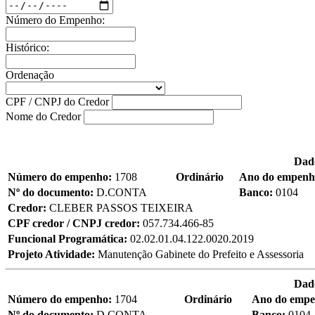
Número do Empenho:
Histórico:
Ordenação
CPF / CNPJ do Credor
Nome do Credor
Dad
Número do empenho:
1708
Ordinário
Ano do empen
Nº do documento:
D.CONTA
Banco:
0104
Credor:
CLEBER PASSOS TEIXEIRA
CPF credor / CNPJ credor:
057.734.466-85
Funcional Programática:
02.02.01.04.122.0020.2019
Projeto Atividade:
Manutenção Gabinete do Prefeito e Assessoria
Dad
Número do empenho:
1704
Ordinário
Ano do emp
Nº do documento:
D.CONTA
Banco:
0104