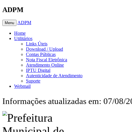
ADPM
ADPM
Menu
Home
Utilitários
Links Úteis
Download / Upload
Contas Públicas
Nota Fiscal Eletrônica
Atendimento Online
IPTU Digital
Autenticidade de Atendimento
Suporte
Webmail
Informações atualizadas em: 07/08/