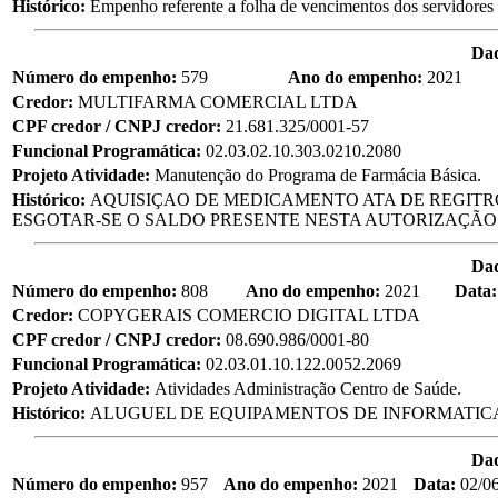
Histórico:
Empenho referente a folha de vencimentos dos servidores civi
Dad
Número do empenho:
579
Ano do empenho:
2021
Credor:
MULTIFARMA COMERCIAL LTDA
CPF credor / CNPJ credor:
21.681.325/0001-57
Funcional Programática:
02.03.02.10.303.0210.2080
Projeto Atividade:
Manutenção do Programa de Farmácia Básica.
Histórico:
AQUISIÇAO DE MEDICAMENTO ATA DE REGITRO DE 
ESGOTAR-SE O SALDO PRESENTE NESTA AUTORIZAÇÃO
Dad
Número do empenho:
808
Ano do empenho:
2021
Data
Credor:
COPYGERAIS COMERCIO DIGITAL LTDA
CPF credor / CNPJ credor:
08.690.986/0001-80
Funcional Programática:
02.03.01.10.122.0052.2069
Projeto Atividade:
Atividades Administração Centro de Saúde.
Histórico:
ALUGUEL DE EQUIPAMENTOS DE INFORMATICA
Dad
Número do empenho:
957
Ano do empenho:
2021
Data:
02/0