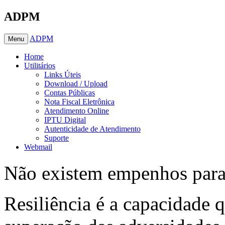
ADPM
ADPM
Menu
Home
Utilitários
Links Úteis
Download / Upload
Contas Públicas
Nota Fiscal Eletrônica
Atendimento Online
IPTU Digital
Autenticidade de Atendimento
Suporte
Webmail
Não existem empenhos para 
Resiliência é a capacidade 