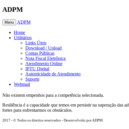
ADPM
ADPM
Menu
Home
Utilitários
Links Úteis
Download / Upload
Contas Públicas
Nota Fiscal Eletrônica
Atendimento Online
IPTU Digital
Autenticidade de Atendimento
Suporte
Webmail
Não existem empenhos para a competência selecionada.
Resiliência é a capacidade que temos em persistir na superação das 
fortes para enfrentarmos os obstáculos.
2017 - © Todos os direitos reservados - Desenvolvido por ADPM.