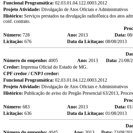
Funcional Programática:
02.03.01.04.122.0003.2012
Projeto Atividade:
Divulgação de Atos Oficiais e Administrativos
Histórico:
Serviços prestados na divulgação radiofônica dos atos a
conf. contrato.
Proc
Número:
728
Ano:
2013
Data:
08
Licitação:
676
Data da Licitaçao:
08/08/2013
Da
Número do empenho:
4005
Ano:
2013
Data:
21/08/
Credor:
Imprensa Oficial do Estado de MG.
CPF credor / CNPJ credor:
Funcional Programática:
02.03.01.04.122.0003.2012
Projeto Atividade:
Divulgação de Atos Oficiais e Administrativos
Histórico:
Publicação de aviso do Pregão Presencial 63/2013, Proce
Proc
Número:
683
Ano:
2013
Data:
01
Licitação:
636
Data da Licitaçao:
01/08/2013
Da
Número do empenho:
4045
Ano:
2013
Data:
23/08/201