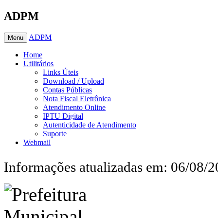
ADPM
ADPM
Menu
Home
Utilitários
Links Úteis
Download / Upload
Contas Públicas
Nota Fiscal Eletrônica
Atendimento Online
IPTU Digital
Autenticidade de Atendimento
Suporte
Webmail
Informações atualizadas em: 06/08/