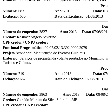
Proc
Número:
683
Ano:
2013
Data:
01
Licitação:
636
Data da Licitaçao:
01/08/2013
Da
Número do empenho:
3827
Ano:
2013
Data:
07/08/201
Credor:
Rosimar Angelo Severino
CPF credor / CNPJ credor:
Funcional Programática:
02.07.02.13.392.0009.2079
Projeto Atividade:
Manutenção de Eventos Culturais
Histórico:
Serviços de propaganda volante prestados ao Município, n
Turismo e Cultura.
Proc
Número:
719
Ano:
2013
Data:
07
Licitação:
667
Data da Licitaçao:
07/08/2013
Da
Número do empenho:
3863
Ano:
2013
Data:
08/08/
Credor:
Geraldo Moreira da Silva Sobrinho-ME
CPF credor / CNPJ credor: