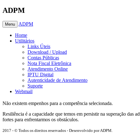
ADPM
ADPM
Menu
Home
Utilitários
Links Úteis
Download / Upload
Contas Públicas
Nota Fiscal Eletrônica
Atendimento Online
IPTU Digital
Autenticidade de Atendimento
Suporte
Webmail
Não existem empenhos para a competência selecionada.
Resiliência é a capacidade que temos em persistir na superação das 
fortes para enfrentarmos os obstáculos.
2017 - © Todos os direitos reservados - Desenvolvido por ADPM.