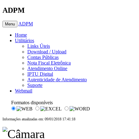
ADPM
ADPM
Menu
Home
Utilitários
Links Úteis
Download / Upload
Contas Públicas
Nota Fiscal Eletrônica
Atendimento Online
IPTU Digital
Autenticidade de Atendimento
Suporte
Webmail
Formatos disponíveis
Informações atualizadas em: 09/01/2018 17:41:18