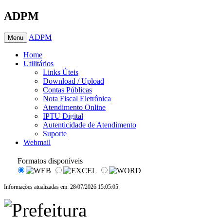
ADPM
ADPM
Menu
Home
Utilitários
Links Úteis
Download / Upload
Contas Públicas
Nota Fiscal Eletrônica
Atendimento Online
IPTU Digital
Autenticidade de Atendimento
Suporte
Webmail
Formatos disponíveis
Informações atualizadas em: 28/07/2026 15:05:05