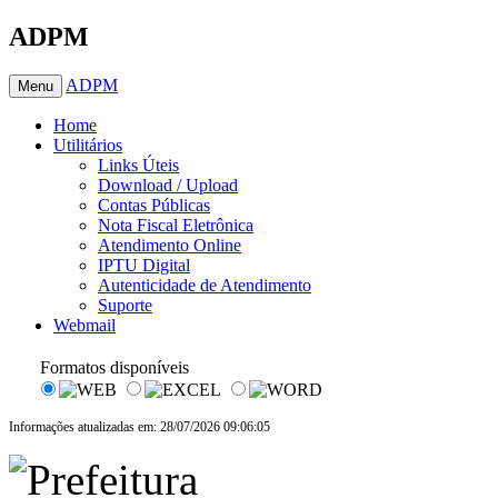
ADPM
ADPM
Menu
Home
Utilitários
Links Úteis
Download / Upload
Contas Públicas
Nota Fiscal Eletrônica
Atendimento Online
IPTU Digital
Autenticidade de Atendimento
Suporte
Webmail
Formatos disponíveis
Informações atualizadas em: 28/07/2026 09:06:05