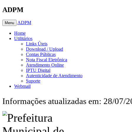
ADPM
ADPM
Menu
Home
Utilitários
Links Úteis
Download / Upload
Contas Públicas
Nota Fiscal Eletrônica
Atendimento Online
IPTU Digital
Autenticidade de Atendimento
Suporte
Webmail
Informações atualizadas em: 28/07/