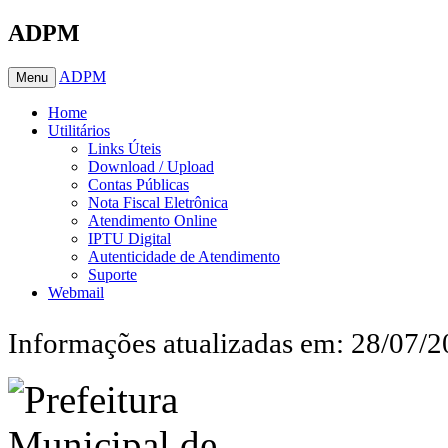
ADPM
ADPM
Menu
Home
Utilitários
Links Úteis
Download / Upload
Contas Públicas
Nota Fiscal Eletrônica
Atendimento Online
IPTU Digital
Autenticidade de Atendimento
Suporte
Webmail
Informações atualizadas em: 28/07/