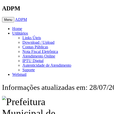
ADPM
ADPM
Menu
Home
Utilitários
Links Úteis
Download / Upload
Contas Públicas
Nota Fiscal Eletrônica
Atendimento Online
IPTU Digital
Autenticidade de Atendimento
Suporte
Webmail
Informações atualizadas em: 28/07/