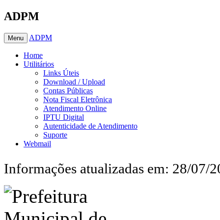
ADPM
ADPM
Menu
Home
Utilitários
Links Úteis
Download / Upload
Contas Públicas
Nota Fiscal Eletrônica
Atendimento Online
IPTU Digital
Autenticidade de Atendimento
Suporte
Webmail
Informações atualizadas em: 28/07/