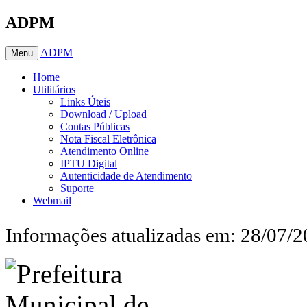
ADPM
ADPM
Menu
Home
Utilitários
Links Úteis
Download / Upload
Contas Públicas
Nota Fiscal Eletrônica
Atendimento Online
IPTU Digital
Autenticidade de Atendimento
Suporte
Webmail
Informações atualizadas em: 28/07/