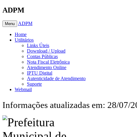
ADPM
ADPM
Menu
Home
Utilitários
Links Úteis
Download / Upload
Contas Públicas
Nota Fiscal Eletrônica
Atendimento Online
IPTU Digital
Autenticidade de Atendimento
Suporte
Webmail
Informações atualizadas em: 28/07/