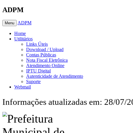
ADPM
ADPM
Menu
Home
Utilitários
Links Úteis
Download / Upload
Contas Públicas
Nota Fiscal Eletrônica
Atendimento Online
IPTU Digital
Autenticidade de Atendimento
Suporte
Webmail
Informações atualizadas em: 28/07/