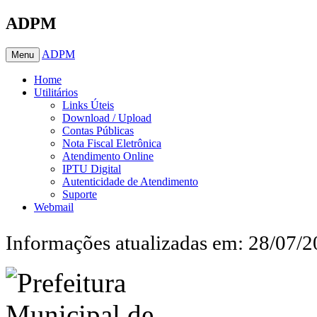
ADPM
ADPM
Menu
Home
Utilitários
Links Úteis
Download / Upload
Contas Públicas
Nota Fiscal Eletrônica
Atendimento Online
IPTU Digital
Autenticidade de Atendimento
Suporte
Webmail
Informações atualizadas em: 28/07/