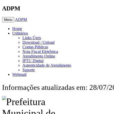
ADPM
ADPM
Menu
Home
Utilitários
Links Úteis
Download / Upload
Contas Públicas
Nota Fiscal Eletrônica
Atendimento Online
IPTU Digital
Autenticidade de Atendimento
Suporte
Webmail
Informações atualizadas em: 28/07/