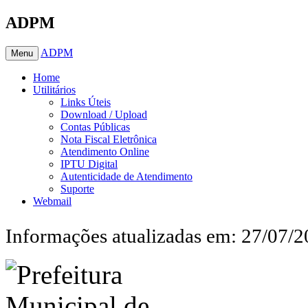
ADPM
ADPM
Menu
Home
Utilitários
Links Úteis
Download / Upload
Contas Públicas
Nota Fiscal Eletrônica
Atendimento Online
IPTU Digital
Autenticidade de Atendimento
Suporte
Webmail
Informações atualizadas em: 27/07/