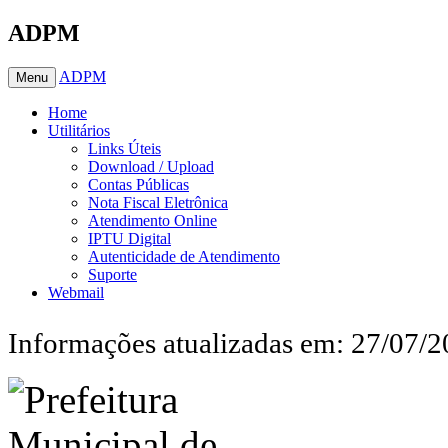
ADPM
ADPM
Menu
Home
Utilitários
Links Úteis
Download / Upload
Contas Públicas
Nota Fiscal Eletrônica
Atendimento Online
IPTU Digital
Autenticidade de Atendimento
Suporte
Webmail
Informações atualizadas em: 27/07/