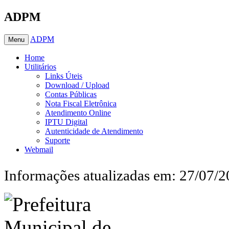
ADPM
ADPM
Menu
Home
Utilitários
Links Úteis
Download / Upload
Contas Públicas
Nota Fiscal Eletrônica
Atendimento Online
IPTU Digital
Autenticidade de Atendimento
Suporte
Webmail
Informações atualizadas em: 27/07/