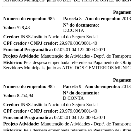
Pagament
Número do empenho:
985
Parcela
8
Ano do empenho:
2013
N° do documento:
Valor:
528,43
D.CONTA
Credor:
INSS-Instituto Nacional do Seguro Social
CPF credor / CNPJ credor:
29.979.036/0001-40
Funcional Programática:
02.05.01.04.122.0003.2071
Projeto Atividade:
Manutenção de Atividades - Deptº. de Transport
Histórico:
Pela despesa empenhada referente ao Pagamento de Obriga
Servidores Municipais, junto as ATIV. DOS CEMITERIOS MUNI
Pagament
Número do empenho:
985
Parcela
9
Ano do empenho:
2013
N° do documento:
Valor:
8.254,94
D.CONTA
Credor:
INSS-Instituto Nacional do Seguro Social
CPF credor / CNPJ credor:
29.979.036/0001-40
Funcional Programática:
02.05.01.04.122.0003.2071
Projeto Atividade:
Manutenção de Atividades - Deptº. de Transport
Histórico:
Pela despesa empenhada referente ao Pagamento de Obriga