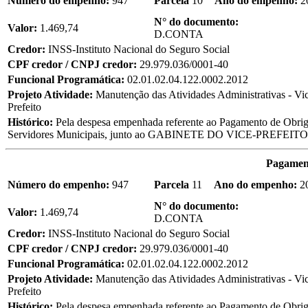
Número do empenho:
947
Parcela
10
Ano do empenho:
2
N° do documento:
Valor:
1.469,74
D.CONTA
Credor:
INSS-Instituto Nacional do Seguro Social
CPF credor / CNPJ credor:
29.979.036/0001-40
Funcional Programática:
02.01.02.04.122.0002.2012
Projeto Atividade:
Manutenção das Atividades Administrativas - Vi
Prefeito
Histórico:
Pela despesa empenhada referente ao Pagamento de Obriga
Servidores Municipais, junto ao GABINETE DO VICE-PREFEITO, re
Pagament
Número do empenho:
947
Parcela
11
Ano do empenho:
2
N° do documento:
Valor:
1.469,74
D.CONTA
Credor:
INSS-Instituto Nacional do Seguro Social
CPF credor / CNPJ credor:
29.979.036/0001-40
Funcional Programática:
02.01.02.04.122.0002.2012
Projeto Atividade:
Manutenção das Atividades Administrativas - Vi
Prefeito
Histórico:
Pela despesa empenhada referente ao Pagamento de Obriga