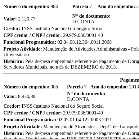
Número do empenho:
984
Parcela
7
Ano do empenho:
2
N° do documento:
Valor:
2.120,77
D.CONTA
Credor:
INSS-Instituto Nacional do Seguro Social
CPF credor / CNPJ credor:
29.979.036/0001-40
Funcional Programática:
02.04.08.12.364.0011.2068
Projeto Atividade:
Manutenção de Atividades Administrativas - Pol
Universitário
Histórico:
Pela despesa empenhada referente ao Pagamento de Obriga
Servidores Municipais, no mês de DEZEMBRO de 2013.
Pagament
Número do empenho:
985
Parcela
7
Ano do empenho:
2013
N° do documento:
Valor:
8.930,39
D.CONTA
Credor:
INSS-Instituto Nacional do Seguro Social
CPF credor / CNPJ credor:
29.979.036/0001-40
Funcional Programática:
02.05.01.04.122.0003.2071
Projeto Atividade:
Manutenção de Atividades - Deptº. de Transport
Histórico:
Pela despesa empenhada referente ao Pagamento de Obriga
Servidores Municipais, junto ao DEP. DE TRANSPORTES no mê