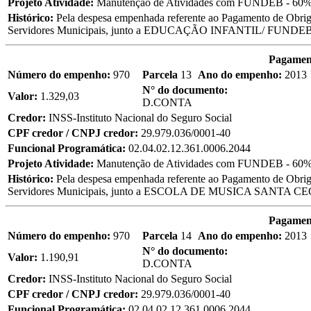
Projeto Atividade:
Manutenção de Atividades com FUNDEB - 60%
Histórico:
Pela despesa empenhada referente ao Pagamento de Obriga
Servidores Municipais, junto a EDUCAÇÃO INFANTIL/ FUNDE
Pagament
Número do empenho:
970
Parcela
13
Ano do empenho:
2013
N° do documento:
Valor:
1.329,03
D.CONTA
Credor:
INSS-Instituto Nacional do Seguro Social
CPF credor / CNPJ credor:
29.979.036/0001-40
Funcional Programática:
02.04.02.12.361.0006.2044
Projeto Atividade:
Manutenção de Atividades com FUNDEB - 60%
Histórico:
Pela despesa empenhada referente ao Pagamento de Obriga
Servidores Municipais, junto a ESCOLA DE MUSICA SANTA C
Pagament
Número do empenho:
970
Parcela
14
Ano do empenho:
2013
N° do documento:
Valor:
1.190,91
D.CONTA
Credor:
INSS-Instituto Nacional do Seguro Social
CPF credor / CNPJ credor:
29.979.036/0001-40
Funcional Programática:
02.04.02.12.361.0006.2044