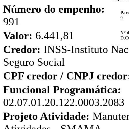
Número do empenho:
Parc
9
991
Valor:
6.441,81
N° 
D.
Credor:
INSS-Instituto Nac
Seguro Social
CPF credor / CNPJ credor
Funcional Programática:
02.07.01.20.122.0003.2083
Projeto Atividade:
Manuten
Atividades - SMAMA