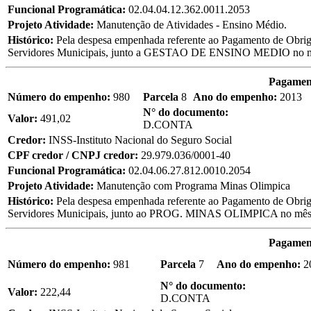
Funcional Programática:
02.04.04.12.362.0011.2053
Projeto Atividade:
Manutenção de Atividades - Ensino Médio.
Histórico:
Pela despesa empenhada referente ao Pagamento de Obriga
Servidores Municipais, junto a GESTAO DE ENSINO MEDIO no
Pagament
Número do empenho:
980
Parcela
8
Ano do empenho:
2013
N° do documento:
Valor:
491,02
D.CONTA
Credor:
INSS-Instituto Nacional do Seguro Social
CPF credor / CNPJ credor:
29.979.036/0001-40
Funcional Programática:
02.04.06.27.812.0010.2054
Projeto Atividade:
Manutenção com Programa Minas Olimpica
Histórico:
Pela despesa empenhada referente ao Pagamento de Obriga
Servidores Municipais, junto ao PROG. MINAS OLIMPICA no m
Pagament
Número do empenho:
981
Parcela
7
Ano do empenho:
2
N° do documento:
Valor:
222,44
D.CONTA