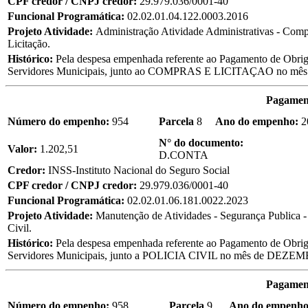
CPF credor / CNPJ credor:
29.979.036/0001-40
Funcional Programática:
02.02.01.04.122.0003.2016
Projeto Atividade:
Administração Atividade Administrativas - Comp
Licitação.
Histórico:
Pela despesa empenhada referente ao Pagamento de Obriga
Servidores Municipais, junto ao COMPRAS E LICITAÇAO no m
Pagament
Número do empenho:
954
Parcela
8
Ano do empenho:
2
N° do documento:
Valor:
1.202,51
D.CONTA
Credor:
INSS-Instituto Nacional do Seguro Social
CPF credor / CNPJ credor:
29.979.036/0001-40
Funcional Programática:
02.02.01.06.181.0022.2023
Projeto Atividade:
Manutenção de Atividades - Segurança Publica - 
Civil.
Histórico:
Pela despesa empenhada referente ao Pagamento de Obriga
Servidores Municipais, junto a POLICIA CIVIL no mês de DEZE
Pagament
Número do empenho:
958
Parcela
9
Ano do empenho