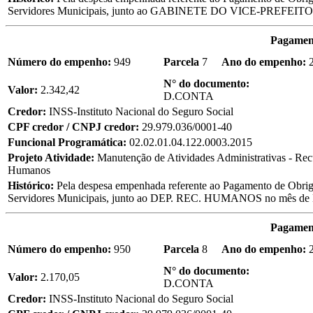
Servidores Municipais, junto ao GABINETE DO VICE-PREFEITO
Pagament
Número do empenho:
949
Parcela
7
Ano do empenho:
2
N° do documento:
Valor:
2.342,42
D.CONTA
Credor:
INSS-Instituto Nacional do Seguro Social
CPF credor / CNPJ credor:
29.979.036/0001-40
Funcional Programática:
02.02.01.04.122.0003.2015
Projeto Atividade:
Manutenção de Atividades Administrativas - Rec
Humanos
Histórico:
Pela despesa empenhada referente ao Pagamento de Obriga
Servidores Municipais, junto ao DEP. REC. HUMANOS no mês 
Pagament
Número do empenho:
950
Parcela
8
Ano do empenho:
2
N° do documento:
Valor:
2.170,05
D.CONTA
Credor:
INSS-Instituto Nacional do Seguro Social