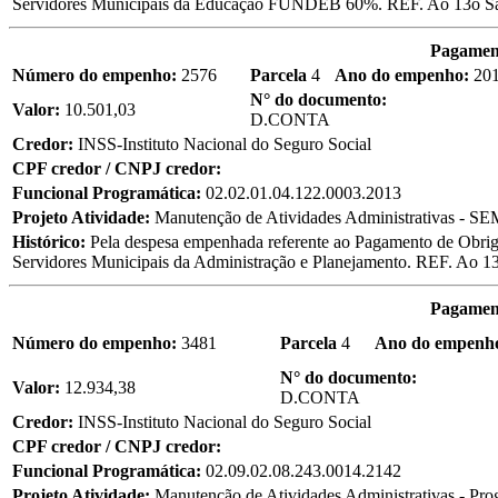
Servidores Municipais da Educação FUNDEB 60%. REF. Ao 13o Sala
Pagament
Número do empenho:
2576
Parcela
4
Ano do empenho:
20
N° do documento:
Valor:
10.501,03
D.CONTA
Credor:
INSS-Instituto Nacional do Seguro Social
CPF credor / CNPJ credor:
Funcional Programática:
02.02.01.04.122.0003.2013
Projeto Atividade:
Manutenção de Atividades Administrativas - S
Histórico:
Pela despesa empenhada referente ao Pagamento de Obriga
Servidores Municipais da Administração e Planejamento. REF. Ao 13
Pagament
Número do empenho:
3481
Parcela
4
Ano do empenh
N° do documento:
Valor:
12.934,38
D.CONTA
Credor:
INSS-Instituto Nacional do Seguro Social
CPF credor / CNPJ credor:
Funcional Programática:
02.09.02.08.243.0014.2142
Projeto Atividade:
Manutenção de Atividades Administrativas - Pr