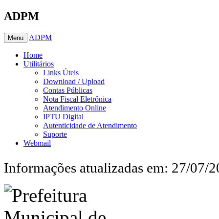
ADPM
ADPM
Menu
Home
Utilitários
Links Úteis
Download / Upload
Contas Públicas
Nota Fiscal Eletrônica
Atendimento Online
IPTU Digital
Autenticidade de Atendimento
Suporte
Webmail
Informações atualizadas em: 27/07/