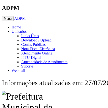
ADPM
ADPM
Menu
Home
Utilitários
Links Úteis
Download / Upload
Contas Públicas
Nota Fiscal Eletrônica
Atendimento Online
IPTU Digital
Autenticidade de Atendimento
Suporte
Webmail
Informações atualizadas em: 27/07/