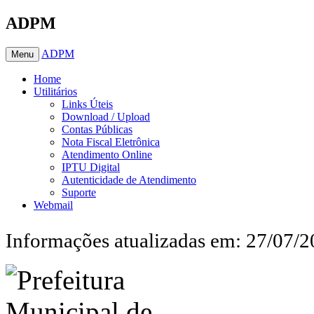
ADPM
ADPM
Menu
Home
Utilitários
Links Úteis
Download / Upload
Contas Públicas
Nota Fiscal Eletrônica
Atendimento Online
IPTU Digital
Autenticidade de Atendimento
Suporte
Webmail
Informações atualizadas em: 27/07/