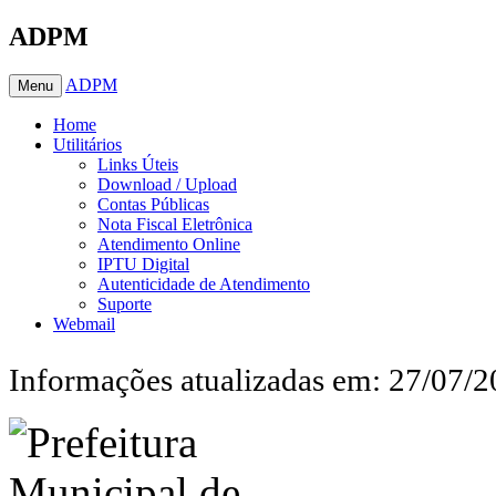
ADPM
ADPM
Menu
Home
Utilitários
Links Úteis
Download / Upload
Contas Públicas
Nota Fiscal Eletrônica
Atendimento Online
IPTU Digital
Autenticidade de Atendimento
Suporte
Webmail
Informações atualizadas em: 27/07/