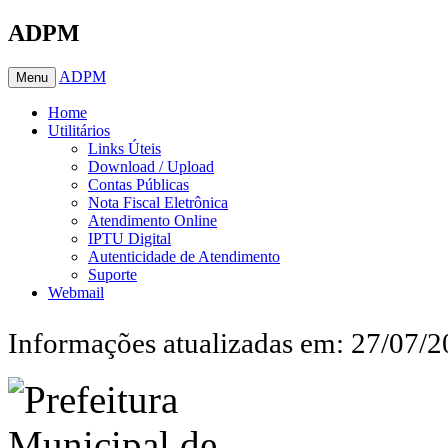
ADPM
ADPM
Menu
Home
Utilitários
Links Úteis
Download / Upload
Contas Públicas
Nota Fiscal Eletrônica
Atendimento Online
IPTU Digital
Autenticidade de Atendimento
Suporte
Webmail
Informações atualizadas em: 27/07/