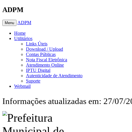
ADPM
ADPM
Menu
Home
Utilitários
Links Úteis
Download / Upload
Contas Públicas
Nota Fiscal Eletrônica
Atendimento Online
IPTU Digital
Autenticidade de Atendimento
Suporte
Webmail
Informações atualizadas em: 27/07/