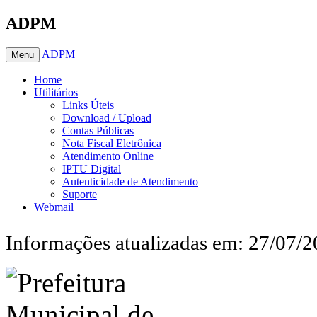
ADPM
ADPM
Menu
Home
Utilitários
Links Úteis
Download / Upload
Contas Públicas
Nota Fiscal Eletrônica
Atendimento Online
IPTU Digital
Autenticidade de Atendimento
Suporte
Webmail
Informações atualizadas em: 27/07/