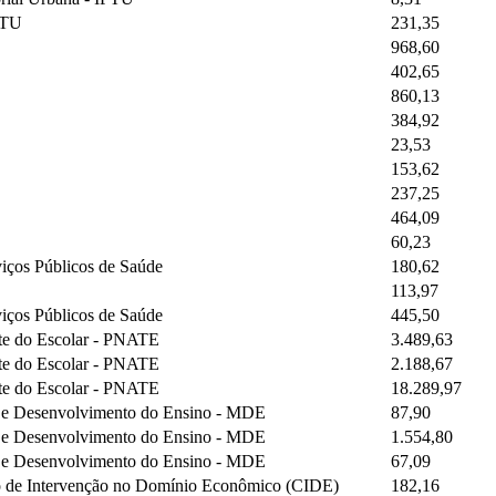
IPTU
231,35
968,60
402,65
860,13
384,92
23,53
153,62
237,25
464,09
60,23
iços Públicos de Saúde
180,62
113,97
iços Públicos de Saúde
445,50
rte do Escolar - PNATE
3.489,63
rte do Escolar - PNATE
2.188,67
rte do Escolar - PNATE
18.289,97
o e Desenvolvimento do Ensino - MDE
87,90
o e Desenvolvimento do Ensino - MDE
1.554,80
o e Desenvolvimento do Ensino - MDE
67,09
ão de Intervenção no Domínio Econômico (CIDE)
182,16