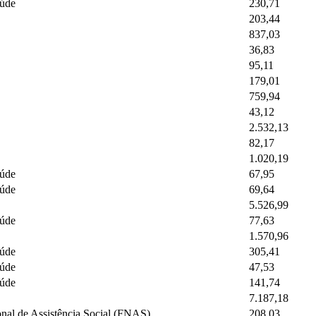
aúde
230,71
203,44
837,03
36,83
95,11
179,01
759,94
43,12
2.532,13
82,17
1.020,19
aúde
67,95
aúde
69,64
5.526,99
aúde
77,63
1.570,96
aúde
305,41
aúde
47,53
aúde
141,74
7.187,18
nal de Assistência Social (FNAS)
208,03