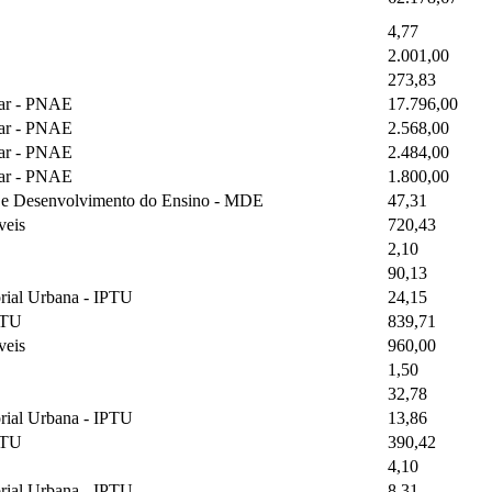
4,77
2.001,00
273,83
lar - PNAE
17.796,00
lar - PNAE
2.568,00
lar - PNAE
2.484,00
lar - PNAE
1.800,00
o e Desenvolvimento do Ensino - MDE
47,31
veis
720,43
2,10
90,13
orial Urbana - IPTU
24,15
IPTU
839,71
veis
960,00
1,50
32,78
orial Urbana - IPTU
13,86
IPTU
390,42
4,10
orial Urbana - IPTU
8,31