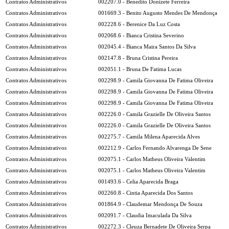
Contratos Administrativos
002207.0 - Benedito Donizete Ferreira
Contratos Administrativos
001669.3 - Benito Augusto Mendes De Mendonça
Contratos Administrativos
002228.6 - Berenice Da Luz Costa
Contratos Administrativos
002068.6 - Bianca Cristina Severino
Contratos Administrativos
002045.4 - Bianca Maira Santos Da Silva
Contratos Administrativos
002147.8 - Bruna Cristina Pereira
Contratos Administrativos
002051.1 - Bruna De Fatima Lucas
Contratos Administrativos
002298.9 - Camila Giovanna De Fatima Oliveira
Contratos Administrativos
002298.9 - Camila Giovanna De Fatima Oliveira
Contratos Administrativos
002298.9 - Camila Giovanna De Fatima Oliveira
Contratos Administrativos
002226.0 - Camila Grazielle De Oliveira Santos
Contratos Administrativos
002226.0 - Camila Grazielle De Oliveira Santos
Contratos Administrativos
002275.7 - Camila Milena Aparecida Alves
Contratos Administrativos
002212.9 - Carlos Fernando Alvarenga De Sene
Contratos Administrativos
002075.1 - Carlos Matheus Oliveira Valentim
Contratos Administrativos
002075.1 - Carlos Matheus Oliveira Valentim
Contratos Administrativos
001493.6 - Celia Aparecida Braga
Contratos Administrativos
002260.8 - Cintia Aparecida Dos Santos
Contratos Administrativos
001864.9 - Claudemar Mendonça De Souza
Contratos Administrativos
002091.7 - Claudia Imaculada Da Silva
Contratos Administrativos
002272.3 - Cleuza Bernadete De Oliveira Serpa