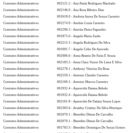
Contratos Administrativos
002121.2 - Ana Paula Rodrigues Machado
Contratos Administrativos
002146.0 - Ana Rosa Ribeiro Dias
Contratos Administrativos
001618.0 - Andreia Aurea De Souza Carneiro
Contratos Administrativos
002274.9 - Anelize Luzia Carneiro
Contratos Administrativos
002296.3 - Anerita Dutra Fagundes
Contratos Administrativos
001875.6 - Angela Maria Zarão
Contratos Administrativos
002215.3 - Angela Rodrigues Da Silva
Contratos Administrativos
001001.7 - Angelo Celio De Azevedo
Contratos Administrativos
002006.6 - Anna Beatriz De Faria E Souza
Contratos Administrativos
002183.2 - Anna Clara Vizoto De Lima E Silva
Contratos Administrativos
002278.1 - Anthony Vinicius Da Rosa
Contratos Administrativos
002259.1 - Antonio Claudio Carneiro
Contratos Administrativos
002169.2 - Antonio Marcos Carneiro
Contratos Administrativos
001932.4 - Aparecida Daiana Rebelo
Contratos Administrativos
001932.4 - Aparecida Daiana Rebelo
Contratos Administrativos
002161.8 - Aparecida De Fatima Souza Lopes
Contratos Administrativos
002303.6 - Ariadny Cristiny Da Silva Henrique
Contratos Administrativos
002070.1 - Benedito Dimas De Carvalho
Contratos Administrativos
002070.1 - Benedito Dimas De Carvalho
Contratos Administrativos
001763.3 - Benedito Domingos De Souza Gomes