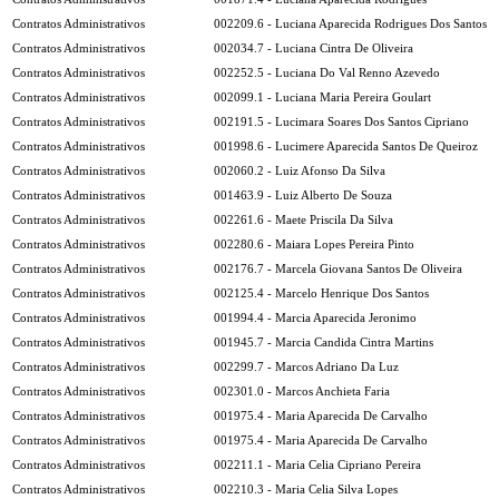
Contratos Administrativos
002209.6 - Luciana Aparecida Rodrigues Dos Santos
Contratos Administrativos
002034.7 - Luciana Cintra De Oliveira
Contratos Administrativos
002252.5 - Luciana Do Val Renno Azevedo
Contratos Administrativos
002099.1 - Luciana Maria Pereira Goulart
Contratos Administrativos
002191.5 - Lucimara Soares Dos Santos Cipriano
Contratos Administrativos
001998.6 - Lucimere Aparecida Santos De Queiroz
Contratos Administrativos
002060.2 - Luiz Afonso Da Silva
Contratos Administrativos
001463.9 - Luiz Alberto De Souza
Contratos Administrativos
002261.6 - Maete Priscila Da Silva
Contratos Administrativos
002280.6 - Maiara Lopes Pereira Pinto
Contratos Administrativos
002176.7 - Marcela Giovana Santos De Oliveira
Contratos Administrativos
002125.4 - Marcelo Henrique Dos Santos
Contratos Administrativos
001994.4 - Marcia Aparecida Jeronimo
Contratos Administrativos
001945.7 - Marcia Candida Cintra Martins
Contratos Administrativos
002299.7 - Marcos Adriano Da Luz
Contratos Administrativos
002301.0 - Marcos Anchieta Faria
Contratos Administrativos
001975.4 - Maria Aparecida De Carvalho
Contratos Administrativos
001975.4 - Maria Aparecida De Carvalho
Contratos Administrativos
002211.1 - Maria Celia Cipriano Pereira
Contratos Administrativos
002210.3 - Maria Celia Silva Lopes