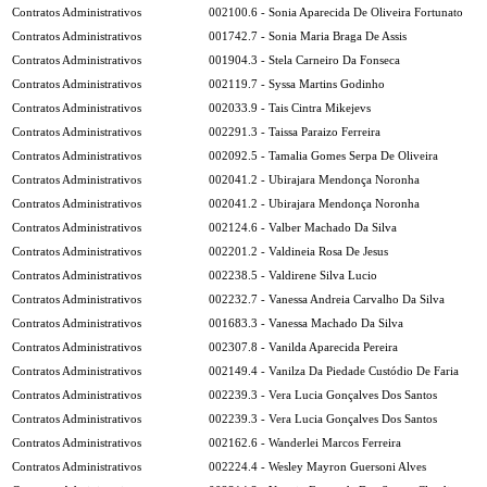
Contratos Administrativos
002100.6 - Sonia Aparecida De Oliveira Fortunato
Contratos Administrativos
001742.7 - Sonia Maria Braga De Assis
Contratos Administrativos
001904.3 - Stela Carneiro Da Fonseca
Contratos Administrativos
002119.7 - Syssa Martins Godinho
Contratos Administrativos
002033.9 - Tais Cintra Mikejevs
Contratos Administrativos
002291.3 - Taissa Paraizo Ferreira
Contratos Administrativos
002092.5 - Tamalia Gomes Serpa De Oliveira
Contratos Administrativos
002041.2 - Ubirajara Mendonça Noronha
Contratos Administrativos
002041.2 - Ubirajara Mendonça Noronha
Contratos Administrativos
002124.6 - Valber Machado Da Silva
Contratos Administrativos
002201.2 - Valdineia Rosa De Jesus
Contratos Administrativos
002238.5 - Valdirene Silva Lucio
Contratos Administrativos
002232.7 - Vanessa Andreia Carvalho Da Silva
Contratos Administrativos
001683.3 - Vanessa Machado Da Silva
Contratos Administrativos
002307.8 - Vanilda Aparecida Pereira
Contratos Administrativos
002149.4 - Vanilza Da Piedade Custódio De Faria
Contratos Administrativos
002239.3 - Vera Lucia Gonçalves Dos Santos
Contratos Administrativos
002239.3 - Vera Lucia Gonçalves Dos Santos
Contratos Administrativos
002162.6 - Wanderlei Marcos Ferreira
Contratos Administrativos
002224.4 - Wesley Mayron Guersoni Alves