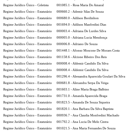
Regime Jurídico Único - Celetista
001085.1 - Rosa Maria Do Amaral
Regime Jurídico Único - Estatutário
000660.2 - Ademir Silas De Souza
Regime Jurídico Único - Estatutário
000680.0 - Adilson Bordinhon
Regime Jurídico Único - Estatutário
001694.0 - Adilson Manfredini Dias
Regime Jurídico Único - Estatutário
000003.4 - Adriana De Lurdes Silva
Regime Jurídico Único - Estatutário
000005.0 - Adriana Lucia Mendonça
Regime Jurídico Único - Estatutário
000006.8 - Adriano De Souza
Regime Jurídico Único - Estatutário
001448.1 - Afonso Moscone De Moraes Costa
Regime Jurídico Único - Estatutário
001158.6 - Alcione Ribeiro Dos Reis
Regime Jurídico Único - Estatutário
000008.4 - Aldemir Candido Da Silva
Regime Jurídico Único - Estatutário
000008.4 - Aldemir Candido Da Silva
Regime Jurídico Único - Estatutário
001296.4 - Alessandra Aparecida Goulart Da Silva
Regime Jurídico Único - Estatutário
000681.8 - Alexandra Serpa Da Veiga
Regime Jurídico Único - Estatutário
001603.1 - Aline Maria Braga Balbino
Regime Jurídico Único - Estatutário
001731.0 - Amanda Aparecida Braga
Regime Jurídico Único - Estatutário
001823.5 - Amanda De Souza Siqueira
Regime Jurídico Único - Estatutário
001820.1 - Ana Barbara Da Silva Baptista
Regime Jurídico Único - Estatutário
000936.7 - Ana Claudia Monfredini Machado
Regime Jurídico Único - Estatutário
001792.2 - Ana Lucia De Melo Cintra
Regime Jurídico Único - Estatutário
001021.5 - Ana Maria Fernandes De Souza