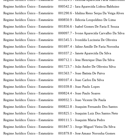
Regime Jurídico Único - Estatutário
000542.2 - Iara Aparecida Lisboa Balduino
Regime Jurídico Único - Estatutário
001290.6 - Idalina Reno Serpa Da Veiga Alves
Regime Jurídico Único - Estatutário
000850.9 - Ildiceia Leopoldino De Lima
Regime Jurídico Único - Estatutário
001856.6 - Isabel Gomes De Faria E Souza
Regime Jurídico Único - Estatutário
000097.7 - Ivone Aparecida Carvalho Da Silva
Regime Jurídico Único - Estatutário
001545.5 - Ivonilda Lucineia De Oliveira
Regime Jurídico Único - Estatutário
001697.4 - Jaline Amille De Faria Noronha
Regime Jurídico Único - Estatutário
001037.2 - Janete Aparecida Da Silva
Regime Jurídico Único - Estatutário
000712.1 - Jesu Henrique Dias Da Silva
Regime Jurídico Único - Estatutário
001723.7 - João Andre De Oliveira Silva
Regime Jurídico Único - Estatutário
001563.7 - Joao Batista De Paiva
Regime Jurídico Único - Estatutário
000107.4 - Joao Carlos Da Silva
Regime Jurídico Único - Estatutário
001039.8 - Joao Paulo Lopes
Regime Jurídico Único - Estatutário
000824.4 - Joao Paulo Soares
Regime Jurídico Único - Estatutário
000932.5 - Joao Vicente De Paula
Regime Jurídico Único - Estatutário
000822.8 - Joaquim Fernando Dos Santos
Regime Jurídico Único - Estatutário
001825.1 - Joaquim Luiz Dos Santos Neto
Regime Jurídico Único - Estatutário
000111.5 - Joaquim Maria Pedro
Regime Jurídico Único - Estatutário
001847.5 - Jorge Miguel Vieira Da Silva
Regime Jurídico Único - Estatutário
001879.8 - Jose Amaur Noronha Gomes