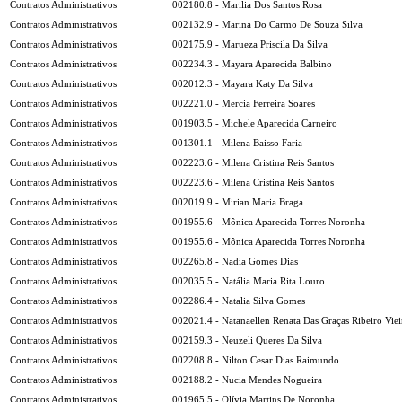
Contratos Administrativos
002180.8 - Marilia Dos Santos Rosa
Contratos Administrativos
002132.9 - Marina Do Carmo De Souza Silva
Contratos Administrativos
002175.9 - Marueza Priscila Da Silva
Contratos Administrativos
002234.3 - Mayara Aparecida Balbino
Contratos Administrativos
002012.3 - Mayara Katy Da Silva
Contratos Administrativos
002221.0 - Mercia Ferreira Soares
Contratos Administrativos
001903.5 - Michele Aparecida Carneiro
Contratos Administrativos
001301.1 - Milena Baisso Faria
Contratos Administrativos
002223.6 - Milena Cristina Reis Santos
Contratos Administrativos
002223.6 - Milena Cristina Reis Santos
Contratos Administrativos
002019.9 - Mirian Maria Braga
Contratos Administrativos
001955.6 - Mônica Aparecida Torres Noronha
Contratos Administrativos
001955.6 - Mônica Aparecida Torres Noronha
Contratos Administrativos
002265.8 - Nadia Gomes Dias
Contratos Administrativos
002035.5 - Natália Maria Rita Louro
Contratos Administrativos
002286.4 - Natalia Silva Gomes
Contratos Administrativos
002021.4 - Natanaellen Renata Das Graças Ribeiro Viei
Contratos Administrativos
002159.3 - Neuzeli Queres Da Silva
Contratos Administrativos
002208.8 - Nilton Cesar Dias Raimundo
Contratos Administrativos
002188.2 - Nucia Mendes Nogueira
Contratos Administrativos
001965.5 - Olívia Martins De Noronha