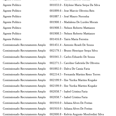
Agente Político
001033.0 - Edylene Maria Serpa Da Silva
Agente Político
001899.6 - Jose Marcio Oliveira Reis
Agente Político
001887.1 - José Mauro Noronha
Agente Político
001900.1 - Madalena De Lurdes Morais
Agente Político
001908.5 - Nelson Roberto Mattiazzo
Agente Político
001908.5 - Nelson Roberto Mattiazzo
Agente Político
001416.8 - Tairis Maria Ferreira
Comissionado Recrutamento Amplo
001451.4 - Antonio Roseli De Souza
Comissionado Recrutamento Amplo
002179.1 - Bruno Henrique Serpa Silva
Comissionado Recrutamento Amplo
001041.3 - Carlos Eduardo De Souza
Comissionado Recrutamento Amplo
002271.5 - Caroline Gabriela De Oliveira
Comissionado Recrutamento Amplo
001892.0 - Dalva De Cassia Faria
Comissionado Recrutamento Amplo
002214.5 - Fernanda Martins Reno Torres
Comissionado Recrutamento Amplo
002199.9 - Ilze Yurika Martins Kogake
Comissionado Recrutamento Amplo
002199.9 - Ilze Yurika Martins Kogake
Comissionado Recrutamento Amplo
002058.7 - Isabel Cristina Faria
Comissionado Recrutamento Amplo
002058.7 - Isabel Cristina Faria
Comissionado Recrutamento Amplo
001910.0 - Juliana Alves De Freitas
Comissionado Recrutamento Amplo
001910.0 - Juliana Alves De Freitas
Comissionado Recrutamento Amplo
002000.8 - Kelvin Augusto Monfredini Silva