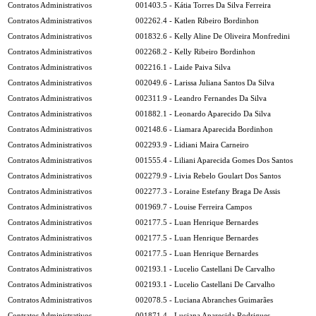
Contratos Administrativos
001403.5 - Kátia Torres Da Silva Ferreira
Contratos Administrativos
002262.4 - Katlen Ribeiro Bordinhon
Contratos Administrativos
001832.6 - Kelly Aline De Oliveira Monfredini
Contratos Administrativos
002268.2 - Kelly Ribeiro Bordinhon
Contratos Administrativos
002216.1 - Laide Paiva Silva
Contratos Administrativos
002049.6 - Larissa Juliana Santos Da Silva
Contratos Administrativos
002311.9 - Leandro Fernandes Da Silva
Contratos Administrativos
001882.1 - Leonardo Aparecido Da Silva
Contratos Administrativos
002148.6 - Liamara Aparecida Bordinhon
Contratos Administrativos
002293.9 - Lidiani Maira Carneiro
Contratos Administrativos
001555.4 - Liliani Aparecida Gomes Dos Santos
Contratos Administrativos
002279.9 - Livia Rebelo Goulart Dos Santos
Contratos Administrativos
002277.3 - Loraine Estefany Braga De Assis
Contratos Administrativos
001969.7 - Louise Ferreira Campos
Contratos Administrativos
002177.5 - Luan Henrique Bernardes
Contratos Administrativos
002177.5 - Luan Henrique Bernardes
Contratos Administrativos
002177.5 - Luan Henrique Bernardes
Contratos Administrativos
002193.1 - Lucelio Castellani De Carvalho
Contratos Administrativos
002193.1 - Lucelio Castellani De Carvalho
Contratos Administrativos
002078.5 - Luciana Abranches Guimarães
Contratos Administrativos
001871.4 - Luciana Aparecida Rodrigues