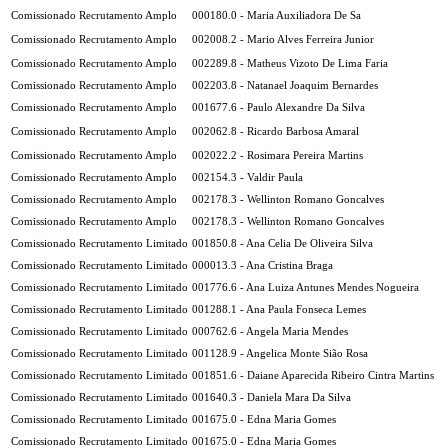
Comissionado Recrutamento Amplo
000180.0 - Maria Auxiliadora De Sa
Comissionado Recrutamento Amplo
002008.2 - Mario Alves Ferreira Junior
Comissionado Recrutamento Amplo
002289.8 - Matheus Vizoto De Lima Faria
Comissionado Recrutamento Amplo
002203.8 - Natanael Joaquim Bernardes
Comissionado Recrutamento Amplo
001677.6 - Paulo Alexandre Da Silva
Comissionado Recrutamento Amplo
002062.8 - Ricardo Barbosa Amaral
Comissionado Recrutamento Amplo
002022.2 - Rosimara Pereira Martins
Comissionado Recrutamento Amplo
002154.3 - Valdir Paula
Comissionado Recrutamento Amplo
002178.3 - Wellinton Romano Goncalves
Comissionado Recrutamento Amplo
002178.3 - Wellinton Romano Goncalves
Comissionado Recrutamento Limitado
001850.8 - Ana Celia De Oliveira Silva
Comissionado Recrutamento Limitado
000013.3 - Ana Cristina Braga
Comissionado Recrutamento Limitado
001776.6 - Ana Luiza Antunes Mendes Nogueira
Comissionado Recrutamento Limitado
001288.1 - Ana Paula Fonseca Lemes
Comissionado Recrutamento Limitado
000762.6 - Angela Maria Mendes
Comissionado Recrutamento Limitado
001128.9 - Angelica Monte Sião Rosa
Comissionado Recrutamento Limitado
001851.6 - Daiane Aparecida Ribeiro Cintra Martins
Comissionado Recrutamento Limitado
001640.3 - Daniela Mara Da Silva
Comissionado Recrutamento Limitado
001675.0 - Edna Maria Gomes
Comissionado Recrutamento Limitado
001675.0 - Edna Maria Gomes