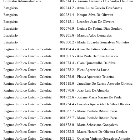
Contratos Administrativos
002314.3 - Yasmin Fernanda Dos Santos Claudino
Estagiário
002244.2 - Anna Luiza Galvão Dos Santos
Estagiário
002281.4 - Kaique Silva De Oliveira
Estagiário
002315.1 - Leandro Joao De Oliveira
Estagiário
002076.9 - Leticia De Fatima Dias Goulart
Estagiário
002285.6 - Marcos Adao Bernardes
Estagiário
002300.2 - Maria Eduarda Goncalves Monteiro
Regime Jurídico Único - Celetista
001494.4 - Aline De Fatima Valentim
Regime Jurídico Único - Celetista
001601.5 - Ana Paula Da Silva Americo
Regime Jurídico Único - Celetista
001074.4 - Clara Quintanilha Da Silva
Regime Jurídico Único - Celetista
001075.2 - Eleni Aparecida Lucio
Regime Jurídico Único - Celetista
001078.6 - Flavia Aparecida Teixeira
Regime Jurídico Único - Celetista
001519.0 - Jaqueline Do Carmo Azevedo Oliveira
Regime Jurídico Único - Celetista
001578.6 - Joao Luis De Almeida
Regime Jurídico Único - Celetista
001733.6 - Josiane Maria Nazaré De Paula
Regime Jurídico Único - Celetista
001734.4 - Leandra Aparecida Da Silva Oliveira
Regime Jurídico Único - Celetista
001082.7 - Maria Piedade Ribeiro Faria
Regime Jurídico Único - Celetista
001082.7 - Maria Piedade Ribeiro Faria
Regime Jurídico Único - Celetista
001378.0 - Maria Sebastiana Gonçalves
Regime Jurídico Único - Celetista
001083.5 - Maura Nazaré De Oliveira Goulart
Regime Jurídico Único - Celetista
001122.1 - Queslon Vinicius Gonçalves Antonio