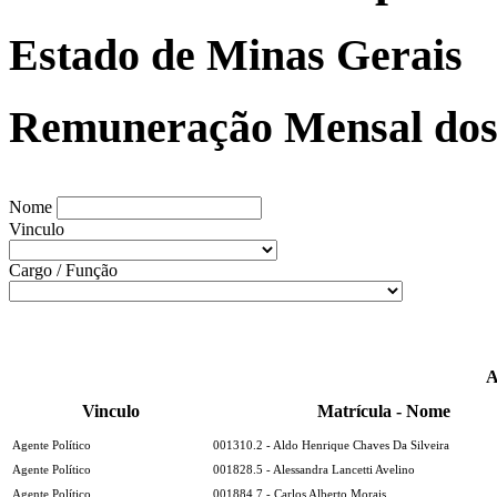
Estado de Minas Gerais
Remuneração Mensal dos 
Nome
Vinculo
Cargo / Função
A
Vinculo
Matrícula - Nome
Agente Político
001310.2 - Aldo Henrique Chaves Da Silveira
Agente Político
001828.5 - Alessandra Lancetti Avelino
Agente Político
001884.7 - Carlos Alberto Morais