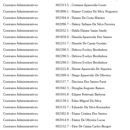
Contratos Administrativos
002313.5 - Cristiane Aparecida Couto
Contratos Administrativos
001806.1 - Daiane Cristina Da Silva Nogueira
Contratos Administrativos
002304.4 - Daiane Da Costa Martins
Contratos Administrativos
002096.7 - Dalery Sidiana Da Silva Ferreira
Contratos Administrativos
002032.1 - Dalila Daiane Isaias Sandy
Contratos Administrativos
001859.0 - Daniela Aparecida Dos Santos
Contratos Administrativos
002251.7 - Daniele De Cassia Goulart
Contratos Administrativos
002290.5 - Debora Evelyn Bordinhon
Contratos Administrativos
002290.5 - Debora Evelyn Bordinhon
Contratos Administrativos
002290.5 - Debora Evelyn Bordinhon
Contratos Administrativos
002222.8 - Denise Aparecida De Siqueira
Contratos Administrativos
002309.4 - Diego Aparecido De Oliveira
Contratos Administrativos
002157.7 - Dircinea Dos Santos Faria
Contratos Administrativos
001942.3 - Douglas Augusto Ramos
Contratos Administrativos
001935.8 - Edjane Pettersan Barbosa
Contratos Administrativos
002139.5 - Edna Miguel Da Silva
Contratos Administrativos
002133.7 - Eduardo Da Silva Kornarker
Contratos Administrativos
002302.8 - Elaine Cristina Dos Santos
Contratos Administrativos
002014.9 - Elaine De Oliveira Lucas
Contratos Administrativos
002152.7 - Elen De Cássia Carlos Borges