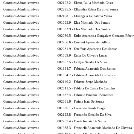
Contratos Administrativos
002102.2 - Eliana Paula Machado Costa
Contratos Administrativos
002295.5 - Elisandra Raissa Da Silva Souza
Contratos Administrativos
002198.1 - Elisangela De Fátima Vieira
Contratos Administrativos
001383.9 - Elza Machado Dos Santos
Contratos Administrativos
001383.9 - Elza Machado Dos Santos
Contratos Administrativos
002030.5 - Erika Aparecida Gonçalves Gonzaga Ribeir
Contratos Administrativos
002266.6 - Estefani Aparecida Balbino
Contratos Administrativos
002231.9 - Estefânia Aparecida Dos Santos
Contratos Administrativos
001869.9 - Euler De Oliveira Lucas
Contratos Administrativos
002097.5 - Evelyn Natalia Da Silva
Contratos Administrativos
001964.7 - Fabiana Aparecida Dos Santos
Contratos Administrativos
001964.7 - Fabiana Aparecida Dos Santos
Contratos Administrativos
002140.2 - Fabiane Serpa Machado
Contratos Administrativos
002011.5 - Fabiola De Cassia De Castilho
Contratos Administrativos
001437.4 - Fabricio Emanuel Bernardes
Contratos Administrativos
002081.8 - Fatima Isaú De Souza
Contratos Administrativos
001986.1 - Fernanda Perola Braga
Contratos Administrativos
002123.8 - Fernando Geraldo Da Silva
Contratos Administrativos
002267.4 - Flavia Renata De Souza
Contratos Administrativos
001985.3 - Francielli Aparecida Machado De Oliveira