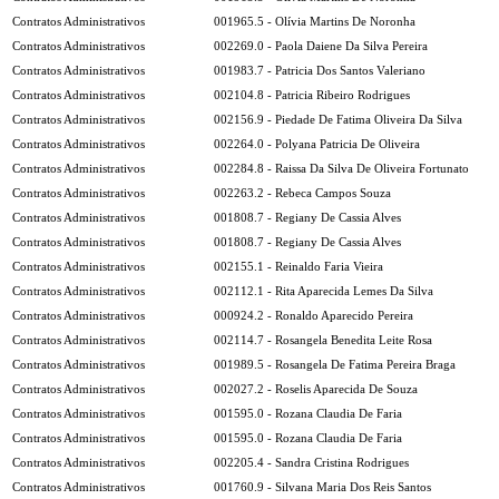
Contratos Administrativos
001965.5 - Olívia Martins De Noronha
Contratos Administrativos
002269.0 - Paola Daiene Da Silva Pereira
Contratos Administrativos
001983.7 - Patricia Dos Santos Valeriano
Contratos Administrativos
002104.8 - Patricia Ribeiro Rodrigues
Contratos Administrativos
002156.9 - Piedade De Fatima Oliveira Da Silva
Contratos Administrativos
002264.0 - Polyana Patricia De Oliveira
Contratos Administrativos
002284.8 - Raissa Da Silva De Oliveira Fortunato
Contratos Administrativos
002263.2 - Rebeca Campos Souza
Contratos Administrativos
001808.7 - Regiany De Cassia Alves
Contratos Administrativos
001808.7 - Regiany De Cassia Alves
Contratos Administrativos
002155.1 - Reinaldo Faria Vieira
Contratos Administrativos
002112.1 - Rita Aparecida Lemes Da Silva
Contratos Administrativos
000924.2 - Ronaldo Aparecido Pereira
Contratos Administrativos
002114.7 - Rosangela Benedita Leite Rosa
Contratos Administrativos
001989.5 - Rosangela De Fatima Pereira Braga
Contratos Administrativos
002027.2 - Roselis Aparecida De Souza
Contratos Administrativos
001595.0 - Rozana Claudia De Faria
Contratos Administrativos
001595.0 - Rozana Claudia De Faria
Contratos Administrativos
002205.4 - Sandra Cristina Rodrigues
Contratos Administrativos
001760.9 - Silvana Maria Dos Reis Santos