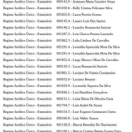
Regime Jurídico Único - Estatutário
000142.0 - Juzimara Maria Carneiro Serpa
Regime Jurídico Único - Estatutário
001030.6 - Kelly Cristina Feliciano Silva
Regime Jurídico Único - Estatutário
001855.8 - Laura Pereira Gomes
Regime Jurídico Único - Estatutário
000145.4 - Lazaro Luiz Dos Santos
Regime Jurídico Único - Estatutário
000146.2 - Leandro Romancini Aniceto
Regime Jurídico Único - Estatutário
001287.3 - Leia Chaves Pereira Laurindo
Regime Jurídico Único - Estatutário
001862.3 - Leila Lindner De Carvalho
Regime Jurídico Único - Estatutário
001291.4 - Leonilda Aparecida Mota Da Silva
Regime Jurídico Único - Estatutário
001291.4 - Leonilda Aparecida Mota Da Silva
Regime Jurídico Único - Estatutário
001852.4 - Liege Marucci Mota De Carvalho
Regime Jurídico Único - Estatutário
000150.3 - Lucas Romancini Aniceto
Regime Jurídico Único - Estatutário
001861.5 - Luciane De Fatima Constantino
Regime Jurídico Único - Estatutário
000935.9 - Luciano Rosario
Regime Jurídico Único - Estatutário
001029.9 - Lucineide Siqueira Da Silva
Regime Jurídico Único - Estatutário
001646.1 - Luis Hamilton Gonçalves
Regime Jurídico Único - Estatutário
000151.1 - Luisa Maria De Oliveira Faria
Regime Jurídico Único - Estatutário
001704.7 - Luiz André De Souza
Regime Jurídico Único - Estatutário
000154.5 - Luiz Eugenio Guimaraes Cintra
Regime Jurídico Único - Estatutário
000346.8 - Luiz Walter Soares
Regime Jurídico Único - Estatutário
001156.0 - Marcia Benedita Do Nascimento
Regime Jurídico Único - Estatutário
001160.1 - Marcia Cristina Batista Gomes Faria