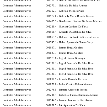
Contratos Administrativos
002219.5 - Gabriel De Paula Dos Santos Martins
Contratos Administrativos
002273.1 - Gabriela Da Silva Arantes
Contratos Administrativos
002312.7 - Gabriela Mendes Pinto
Contratos Administrativos
001977.0 - Gabrielly Maria Rosaria Pereira
Contratos Administrativos
001485.3 - Geralda Auxiliadora De Souza Martins
Contratos Administrativos
002229.4 - Giovani Cardoso De Faria
Contratos Administrativos
001956.4 - Graziele Dias Batista Da Silva
Contratos Administrativos
001863.1 - Habiner Donizeti Da Silveira Garcia
Contratos Administrativos
001745.1 - Heleni Aparecida Chaves Serpa
Contratos Administrativos
002037.1 - Iasmin Braga Goulart
Contratos Administrativos
002037.1 - Iasmin Braga Goulart
Contratos Administrativos
001973.8 - Ingrid Daiane Gonzaga
Contratos Administrativos
002131.1 - Ingrid Francielle Da Silva Brito
Contratos Administrativos
002131.1 - Ingrid Francielle Da Silva Brito
Contratos Administrativos
002131.1 - Ingrid Francielle Da Silva Brito
Contratos Administrativos
002090.9 - Iolanda Rezende Ferreira
Contratos Administrativos
001978.8 - Isabel Cristina Rebelo Vicente
Contratos Administrativos
002276.5 - Itamara Aparecida Pereira
Contratos Administrativos
002248.4 - Izabel De Fatima Raimunda Morais
Contratos Administrativos
001944.9 - Jacomo Inocencio De Oliveira
Contratos Administrativos
002059.5 - Jair Aparecido Da Silva