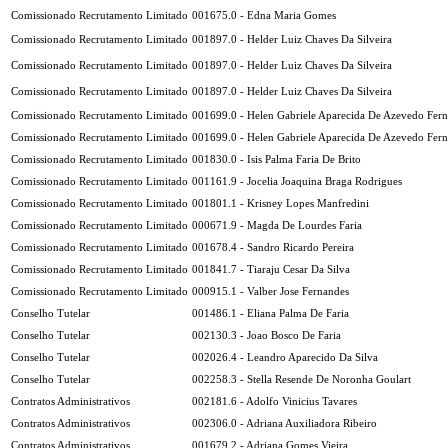
Comissionado Recrutamento Limitado
001675.0 - Edna Maria Gomes
Comissionado Recrutamento Limitado
001897.0 - Helder Luiz Chaves Da Silveira
Comissionado Recrutamento Limitado
001897.0 - Helder Luiz Chaves Da Silveira
Comissionado Recrutamento Limitado
001897.0 - Helder Luiz Chaves Da Silveira
Comissionado Recrutamento Limitado
001699.0 - Helen Gabriele Aparecida De Azevedo Fer
Comissionado Recrutamento Limitado
001699.0 - Helen Gabriele Aparecida De Azevedo Fer
Comissionado Recrutamento Limitado
001830.0 - Isis Palma Faria De Brito
Comissionado Recrutamento Limitado
001161.9 - Jocelia Joaquina Braga Rodrigues
Comissionado Recrutamento Limitado
001801.1 - Krisney Lopes Manfredini
Comissionado Recrutamento Limitado
000671.9 - Magda De Lourdes Faria
Comissionado Recrutamento Limitado
001678.4 - Sandro Ricardo Pereira
Comissionado Recrutamento Limitado
001841.7 - Tiaraju Cesar Da Silva
Comissionado Recrutamento Limitado
000915.1 - Valber Jose Fernandes
Conselho Tutelar
001486.1 - Eliana Palma De Faria
Conselho Tutelar
002130.3 - Joao Bosco De Faria
Conselho Tutelar
002026.4 - Leandro Aparecido Da Silva
Conselho Tutelar
002258.3 - Stella Resende De Noronha Goulart
Contratos Administrativos
002181.6 - Adolfo Vinicius Tavares
Contratos Administrativos
002306.0 - Adriana Auxiliadora Ribeiro
Contratos Administrativos
001679.2 - Adriana Gomes Vieira