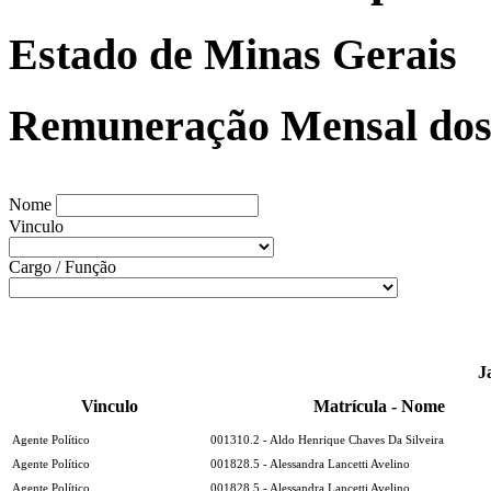
Estado de Minas Gerais
Remuneração Mensal dos 
Nome
Vinculo
Cargo / Função
J
Vinculo
Matrícula - Nome
Agente Político
001310.2 - Aldo Henrique Chaves Da Silveira
Agente Político
001828.5 - Alessandra Lancetti Avelino
Agente Político
001828.5 - Alessandra Lancetti Avelino