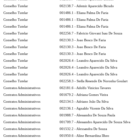
Conselho Tutelar
002138.7 - Ademir Aparecido Bicudo
Conselho Tutelar
001486.1 - Eliana Palma De Faria
Conselho Tutelar
001486.1 - Eliana Palma De Faria
Conselho Tutelar
001486.1 - Eliana Palma De Faria
Conselho Tutelar
002256.7 - Fabricio Giovani Isau De Souza
Conselho Tutelar
002130.3 - Joao Bosco De Faria
Conselho Tutelar
002130.3 - Joao Bosco De Faria
Conselho Tutelar
002130.3 - Joao Bosco De Faria
Conselho Tutelar
002026.4 - Leandro Aparecido Da Silva
Conselho Tutelar
002026.4 - Leandro Aparecido Da Silva
Conselho Tutelar
002026.4 - Leandro Aparecido Da Silva
Conselho Tutelar
002258.3 - Stella Resende De Noronha Goulart
Contratos Administrativos
002181.6 - Adolfo Vinicius Tavares
Contratos Administrativos
001679.2 - Adriana Gomes Vieira
Contratos Administrativos
002134.5 - Adriano João Da Silva
Contratos Administrativos
002136.1 - Agnaldo Vicente Da Silva
Contratos Administrativos
001988.7 - Alessandra De Souza Paula
Contratos Administrativos
001709.7 - Alessandro Aparecido De Souza Silva
Contratos Administrativos
001532.2 - Alexsandra De Souza
Contratos Administrativos
001950.6 - Aline Bernardina Ilheo