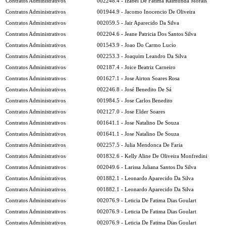
Contratos Administrativos
002248.4 - Izabel De Fatima Raimunda Morais
Contratos Administrativos
001944.9 - Jacomo Inocencio De Oliveira
Contratos Administrativos
002059.5 - Jair Aparecido Da Silva
Contratos Administrativos
002204.6 - Jeane Patricia Dos Santos Silva
Contratos Administrativos
001543.9 - Joao Do Carmo Lucio
Contratos Administrativos
002253.3 - Joaquim Leandro Da Silva
Contratos Administrativos
002187.4 - Joice Beatriz Carneiro
Contratos Administrativos
001627.1 - Jose Airton Soares Rosa
Contratos Administrativos
002246.8 - José Benedito De Sá
Contratos Administrativos
001984.5 - Jose Carlos Benedito
Contratos Administrativos
002127.0 - Jose Elder Soares
Contratos Administrativos
001641.1 - Jose Natalino De Souza
Contratos Administrativos
001641.1 - Jose Natalino De Souza
Contratos Administrativos
002257.5 - Julia Mendonca De Faria
Contratos Administrativos
001832.6 - Kelly Aline De Oliveira Monfredini
Contratos Administrativos
002049.6 - Larissa Juliana Santos Da Silva
Contratos Administrativos
001882.1 - Leonardo Aparecido Da Silva
Contratos Administrativos
001882.1 - Leonardo Aparecido Da Silva
Contratos Administrativos
002076.9 - Leticia De Fatima Dias Goulart
Contratos Administrativos
002076.9 - Leticia De Fatima Dias Goulart
Contratos Administrativos
002076.9 - Leticia De Fatima Dias Goulart