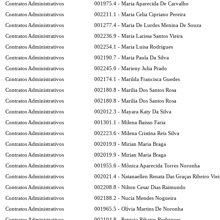
Contratos Administrativos
001975.4 - Maria Aparecida De Carvalho
Contratos Administrativos
002211.1 - Maria Celia Cipriano Pereira
Contratos Administrativos
001277.4 - Maria De Lurdes Menina De Souza
Contratos Administrativos
002236.9 - Maria Larissa Santos Vieira
Contratos Administrativos
002254.1 - Maria Luisa Rodrigues
Contratos Administrativos
002190.7 - Maria Paula Da Silva
Contratos Administrativos
002245.0 - Marieny Julia Prado
Contratos Administrativos
002174.1 - Marilda Francisca Guedes
Contratos Administrativos
002180.8 - Marilia Dos Santos Rosa
Contratos Administrativos
002180.8 - Marilia Dos Santos Rosa
Contratos Administrativos
002012.3 - Mayara Katy Da Silva
Contratos Administrativos
001301.1 - Milena Baisso Faria
Contratos Administrativos
002223.6 - Milena Cristina Reis Silva
Contratos Administrativos
002019.9 - Mirian Maria Braga
Contratos Administrativos
002019.9 - Mirian Maria Braga
Contratos Administrativos
001955.6 - Mônica Aparecida Torres Noronha
Contratos Administrativos
002021.4 - Natanaellen Renata Das Graças Ribeiro Viei
Contratos Administrativos
002208.8 - Nilton Cesar Dias Raimundo
Contratos Administrativos
002188.2 - Nucia Mendes Nogueira
Contratos Administrativos
001965.5 - Olívia Martins De Noronha
Contratos Administrativos
002104.8 - Patricia Ribeiro Rodrigues