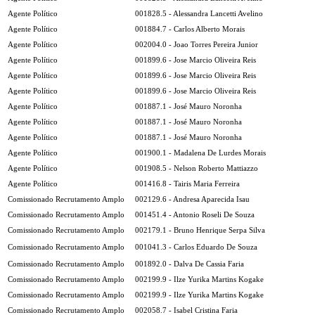
Agente Político
001828.5 - Alessandra Lancetti Avelino
Agente Político
001884.7 - Carlos Alberto Morais
Agente Político
002004.0 - Joao Torres Pereira Junior
Agente Político
001899.6 - Jose Marcio Oliveira Reis
Agente Político
001899.6 - Jose Marcio Oliveira Reis
Agente Político
001899.6 - Jose Marcio Oliveira Reis
Agente Político
001887.1 - José Mauro Noronha
Agente Político
001887.1 - José Mauro Noronha
Agente Político
001887.1 - José Mauro Noronha
Agente Político
001900.1 - Madalena De Lurdes Morais
Agente Político
001908.5 - Nelson Roberto Mattiazzo
Agente Político
001416.8 - Tairis Maria Ferreira
Comissionado Recrutamento Amplo
002129.6 - Andresa Aparecida Isau
Comissionado Recrutamento Amplo
001451.4 - Antonio Roseli De Souza
Comissionado Recrutamento Amplo
002179.1 - Bruno Henrique Serpa Silva
Comissionado Recrutamento Amplo
001041.3 - Carlos Eduardo De Souza
Comissionado Recrutamento Amplo
001892.0 - Dalva De Cassia Faria
Comissionado Recrutamento Amplo
002199.9 - Ilze Yurika Martins Kogake
Comissionado Recrutamento Amplo
002199.9 - Ilze Yurika Martins Kogake
Comissionado Recrutamento Amplo
002058.7 - Isabel Cristina Faria