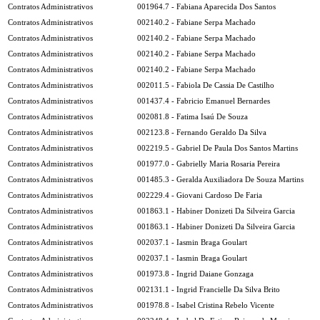
Contratos Administrativos
001964.7 - Fabiana Aparecida Dos Santos
Contratos Administrativos
002140.2 - Fabiane Serpa Machado
Contratos Administrativos
002140.2 - Fabiane Serpa Machado
Contratos Administrativos
002140.2 - Fabiane Serpa Machado
Contratos Administrativos
002140.2 - Fabiane Serpa Machado
Contratos Administrativos
002011.5 - Fabiola De Cassia De Castilho
Contratos Administrativos
001437.4 - Fabricio Emanuel Bernardes
Contratos Administrativos
002081.8 - Fatima Isaú De Souza
Contratos Administrativos
002123.8 - Fernando Geraldo Da Silva
Contratos Administrativos
002219.5 - Gabriel De Paula Dos Santos Martins
Contratos Administrativos
001977.0 - Gabrielly Maria Rosaria Pereira
Contratos Administrativos
001485.3 - Geralda Auxiliadora De Souza Martins
Contratos Administrativos
002229.4 - Giovani Cardoso De Faria
Contratos Administrativos
001863.1 - Habiner Donizeti Da Silveira Garcia
Contratos Administrativos
001863.1 - Habiner Donizeti Da Silveira Garcia
Contratos Administrativos
002037.1 - Iasmin Braga Goulart
Contratos Administrativos
002037.1 - Iasmin Braga Goulart
Contratos Administrativos
001973.8 - Ingrid Daiane Gonzaga
Contratos Administrativos
002131.1 - Ingrid Francielle Da Silva Brito
Contratos Administrativos
001978.8 - Isabel Cristina Rebelo Vicente