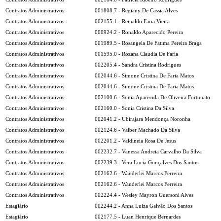
Contratos Administrativos
001808.7 - Regiany De Cassia Alves
Contratos Administrativos
002155.1 - Reinaldo Faria Vieira
Contratos Administrativos
000924.2 - Ronaldo Aparecido Pereira
Contratos Administrativos
001989.5 - Rosangela De Fatima Pereira Braga
Contratos Administrativos
001595.0 - Rozana Claudia De Faria
Contratos Administrativos
002205.4 - Sandra Cristina Rodrigues
Contratos Administrativos
002044.6 - Simone Cristina De Faria Matos
Contratos Administrativos
002044.6 - Simone Cristina De Faria Matos
Contratos Administrativos
002100.6 - Sonia Aparecida De Oliveira Fortunato
Contratos Administrativos
002160.0 - Sonia Cristina Da Silva
Contratos Administrativos
002041.2 - Ubirajara Mendonça Noronha
Contratos Administrativos
002124.6 - Valber Machado Da Silva
Contratos Administrativos
002201.2 - Valdineia Rosa De Jesus
Contratos Administrativos
002232.7 - Vanessa Andreia Carvalho Da Silva
Contratos Administrativos
002239.3 - Vera Lucia Gonçalves Dos Santos
Contratos Administrativos
002162.6 - Wanderlei Marcos Ferreira
Contratos Administrativos
002162.6 - Wanderlei Marcos Ferreira
Contratos Administrativos
002224.4 - Wesley Mayron Guersoni Alves
Estagiário
002244.2 - Anna Luiza Galvão Dos Santos
Estagiário
002177.5 - Luan Henrique Bernardes