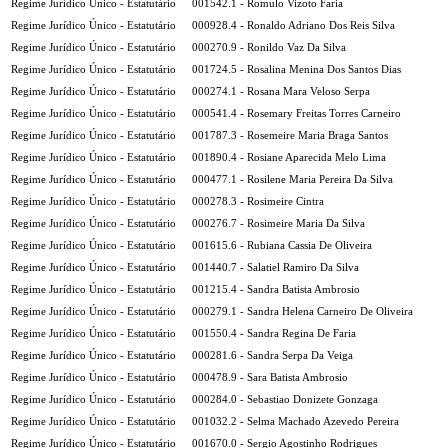
Regime Jurídico Único - Estatutário
001542.1 - Romulo Vizoto Faria
Regime Jurídico Único - Estatutário
000928.4 - Ronaldo Adriano Dos Reis Silva
Regime Jurídico Único - Estatutário
000270.9 - Ronildo Vaz Da Silva
Regime Jurídico Único - Estatutário
001724.5 - Rosalina Menina Dos Santos Dias
Regime Jurídico Único - Estatutário
000274.1 - Rosana Mara Veloso Serpa
Regime Jurídico Único - Estatutário
000541.4 - Rosemary Freitas Torres Carneiro
Regime Jurídico Único - Estatutário
001787.3 - Rosemeire Maria Braga Santos
Regime Jurídico Único - Estatutário
001890.4 - Rosiane Aparecida Melo Lima
Regime Jurídico Único - Estatutário
000477.1 - Rosilene Maria Pereira Da Silva
Regime Jurídico Único - Estatutário
000278.3 - Rosimeire Cintra
Regime Jurídico Único - Estatutário
000276.7 - Rosimeire Maria Da Silva
Regime Jurídico Único - Estatutário
001615.6 - Rubiana Cassia De Oliveira
Regime Jurídico Único - Estatutário
001440.7 - Salatiel Ramiro Da Silva
Regime Jurídico Único - Estatutário
001215.4 - Sandra Batista Ambrosio
Regime Jurídico Único - Estatutário
000279.1 - Sandra Helena Carneiro De Oliveira
Regime Jurídico Único - Estatutário
001550.4 - Sandra Regina De Faria
Regime Jurídico Único - Estatutário
000281.6 - Sandra Serpa Da Veiga
Regime Jurídico Único - Estatutário
000478.9 - Sara Batista Ambrosio
Regime Jurídico Único - Estatutário
000284.0 - Sebastiao Donizete Gonzaga
Regime Jurídico Único - Estatutário
001032.2 - Selma Machado Azevedo Pereira
Regime Jurídico Único - Estatutário
001670.0 - Sergio Agostinho Rodrigues