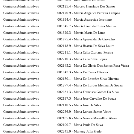
Contratos Administrativos
002125.4 - Marcelo Henrique Dos Santos
Contratos Administrativos
002170.9 - Marcia Angelica Ferreira Campos
Contratos Administrativos
001994.4 - Marcia Aparecida Jeronimo
Contratos Administrativos
001945.7 - Marcia Candida Cintra Martins
Contratos Administrativos
001329.3 - Marcia Maria De Lima
Contratos Administrativos
001975.4 - Maria Aparecida De Carvalho
Contratos Administrativos
002118.9 - Maria Beatriz Da Silva Louro
Contratos Administrativos
002211.1 - Maria Celia Cipriano Pereira
Contratos Administrativos
002210.3 - Maria Celia Silva Lopes
Contratos Administrativos
002145.2 - Maria Da Gloria Dos Santos Rosa Vieira
Contratos Administrativos
001947.3 - Maria De Cassia Oliveira
Contratos Administrativos
002150.1 - Maria De Lourdes Silva Oliveira
Contratos Administrativos
001277.4 - Maria De Lurdes Menina De Souza
Contratos Administrativos
002031.3 - Maria Francisca Gomes Da Silva
Contratos Administrativos
002197.3 - Maria Jose Carvalho De Souza
Contratos Administrativos
002110.5 - Maria Jose Da Silva
Contratos Administrativos
002236.9 - Maria Larissa Santos Vieira
Contratos Administrativos
002105.6 - Maria Nazare Marcellino Alves
Contratos Administrativos
002190.7 - Maria Paula Da Silva
Contratos Administrativos
002245.0 - Marieny Julia Prado