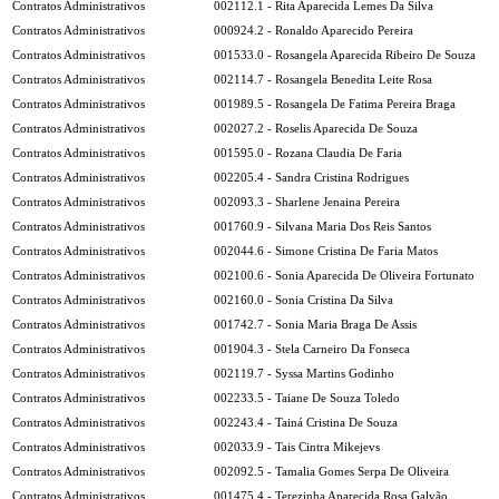
Contratos Administrativos
002112.1 - Rita Aparecida Lemes Da Silva
Contratos Administrativos
000924.2 - Ronaldo Aparecido Pereira
Contratos Administrativos
001533.0 - Rosangela Aparecida Ribeiro De Souza
Contratos Administrativos
002114.7 - Rosangela Benedita Leite Rosa
Contratos Administrativos
001989.5 - Rosangela De Fatima Pereira Braga
Contratos Administrativos
002027.2 - Roselis Aparecida De Souza
Contratos Administrativos
001595.0 - Rozana Claudia De Faria
Contratos Administrativos
002205.4 - Sandra Cristina Rodrigues
Contratos Administrativos
002093.3 - Sharlene Jenaina Pereira
Contratos Administrativos
001760.9 - Silvana Maria Dos Reis Santos
Contratos Administrativos
002044.6 - Simone Cristina De Faria Matos
Contratos Administrativos
002100.6 - Sonia Aparecida De Oliveira Fortunato
Contratos Administrativos
002160.0 - Sonia Cristina Da Silva
Contratos Administrativos
001742.7 - Sonia Maria Braga De Assis
Contratos Administrativos
001904.3 - Stela Carneiro Da Fonseca
Contratos Administrativos
002119.7 - Syssa Martins Godinho
Contratos Administrativos
002233.5 - Taiane De Souza Toledo
Contratos Administrativos
002243.4 - Tainá Cristina De Souza
Contratos Administrativos
002033.9 - Tais Cintra Mikejevs
Contratos Administrativos
002092.5 - Tamalia Gomes Serpa De Oliveira
Contratos Administrativos
001475.4 - Terezinha Aparecida Rosa Galvão