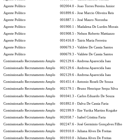
Agente Político
002004.0 - Joao Torres Pereira Junior
Agente Político
001899.6 - Jose Marcio Oliveira Reis
Agente Político
001887.1 - José Mauro Noronha
Agente Político
001900.1 - Madalena De Lurdes Morais
Agente Político
001908.5 - Nelson Roberto Mattiazzo
Agente Político
001416.8 - Tairis Maria Ferreira
Agente Político
000679.3 - Valdete De Cassia Santos
Agente Político
000679.3 - Valdete De Cassia Santos
Comissionado Recrutamento Amplo
002129.6 - Andresa Aparecida Isau
Comissionado Recrutamento Amplo
002129.6 - Andresa Aparecida Isau
Comissionado Recrutamento Amplo
002129.6 - Andresa Aparecida Isau
Comissionado Recrutamento Amplo
001451.4 - Antonio Roseli De Souza
Comissionado Recrutamento Amplo
002179.1 - Bruno Henrique Serpa Silva
Comissionado Recrutamento Amplo
001041.3 - Carlos Eduardo De Souza
Comissionado Recrutamento Amplo
001892.0 - Dalva De Cassia Faria
Comissionado Recrutamento Amplo
002199.9 - Ilze Yurika Martins Kogake
Comissionado Recrutamento Amplo
002058.7 - Isabel Cristina Faria
Comissionado Recrutamento Amplo
002247.6 - José Germinio Gonçalves Filho
Comissionado Recrutamento Amplo
001910.0 - Juliana Alves De Freitas
Comissionado Recrutamento Amplo
001910.0 - Juliana Alves De Freitas