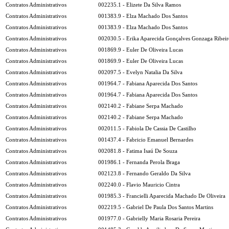
Contratos Administrativos
002235.1 - Elizete Da Silva Ramos
Contratos Administrativos
001383.9 - Elza Machado Dos Santos
Contratos Administrativos
001383.9 - Elza Machado Dos Santos
Contratos Administrativos
002030.5 - Erika Aparecida Gonçalves Gonzaga Ribeir
Contratos Administrativos
001869.9 - Euler De Oliveira Lucas
Contratos Administrativos
001869.9 - Euler De Oliveira Lucas
Contratos Administrativos
002097.5 - Evelyn Natalia Da Silva
Contratos Administrativos
001964.7 - Fabiana Aparecida Dos Santos
Contratos Administrativos
001964.7 - Fabiana Aparecida Dos Santos
Contratos Administrativos
002140.2 - Fabiane Serpa Machado
Contratos Administrativos
002140.2 - Fabiane Serpa Machado
Contratos Administrativos
002011.5 - Fabiola De Cassia De Castilho
Contratos Administrativos
001437.4 - Fabricio Emanuel Bernardes
Contratos Administrativos
002081.8 - Fatima Isaú De Souza
Contratos Administrativos
001986.1 - Fernanda Perola Braga
Contratos Administrativos
002123.8 - Fernando Geraldo Da Silva
Contratos Administrativos
002240.0 - Flavio Mauricio Cintra
Contratos Administrativos
001985.3 - Francielli Aparecida Machado De Oliveira
Contratos Administrativos
002219.5 - Gabriel De Paula Dos Santos Martins
Contratos Administrativos
001977.0 - Gabrielly Maria Rosaria Pereira