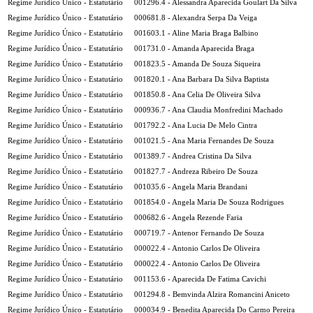
Regime Jurídico Único - Estatutário
001296.4 - Alessandra Aparecida Goulart Da Silva
Regime Jurídico Único - Estatutário
000681.8 - Alexandra Serpa Da Veiga
Regime Jurídico Único - Estatutário
001603.1 - Aline Maria Braga Balbino
Regime Jurídico Único - Estatutário
001731.0 - Amanda Aparecida Braga
Regime Jurídico Único - Estatutário
001823.5 - Amanda De Souza Siqueira
Regime Jurídico Único - Estatutário
001820.1 - Ana Barbara Da Silva Baptista
Regime Jurídico Único - Estatutário
001850.8 - Ana Celia De Oliveira Silva
Regime Jurídico Único - Estatutário
000936.7 - Ana Claudia Monfredini Machado
Regime Jurídico Único - Estatutário
001792.2 - Ana Lucia De Melo Cintra
Regime Jurídico Único - Estatutário
001021.5 - Ana Maria Fernandes De Souza
Regime Jurídico Único - Estatutário
001389.7 - Andrea Cristina Da Silva
Regime Jurídico Único - Estatutário
001827.7 - Andreza Ribeiro De Souza
Regime Jurídico Único - Estatutário
001035.6 - Angela Maria Brandani
Regime Jurídico Único - Estatutário
001854.0 - Angela Maria De Souza Rodrigues
Regime Jurídico Único - Estatutário
000682.6 - Angela Rezende Faria
Regime Jurídico Único - Estatutário
000719.7 - Antenor Fernando De Souza
Regime Jurídico Único - Estatutário
000022.4 - Antonio Carlos De Oliveira
Regime Jurídico Único - Estatutário
000022.4 - Antonio Carlos De Oliveira
Regime Jurídico Único - Estatutário
001153.6 - Aparecida De Fatima Cavichi
Regime Jurídico Único - Estatutário
001294.8 - Bemvinda Alzira Romancini Aniceto
Regime Jurídico Único - Estatutário
000034.9 - Benedita Aparecida Do Carmo Pereira