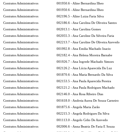
Contratos Administrativos
001950.6 - Aline Bernardina Ilheo
Contratos Administrativos
001950.6 - Aline Bernardina Ilheo
Contratos Administrativos
002196.5 - Aline Luiza Faria Silva
Contratos Administrativos
002186.6 - Ana Carolina De Oliveira Santos
Contratos Administrativos
002013.1 - Ana Carolina Gomes
Contratos Administrativos
002055.3 - Ana Caroline Da Silveira Faria
Contratos Administrativos
002213.7 - Ana Caroline De Oliveira Azevedo
Contratos Administrativos
001992.8 - Ana Emilia Machado Inacio
Contratos Administrativos
002182.4 - Ana Helena Moreira Barnabe
Contratos Administrativos
001926.7 - Ana Ingrede Machado Simoes
Contratos Administrativos
002126.2 - Ana Lúcia Aparecida Da Luz
Contratos Administrativos
001870.6 - Ana Maria Bernardo Da Silva
Contratos Administrativos
002153.5 - Ana Paula Aparecida Pereira
Contratos Administrativos
002121.2 - Ana Paula Rodrigues Machado
Contratos Administrativos
002146.0 - Ana Rosa Ribeiro Dias
Contratos Administrativos
001618.0 - Andreia Aurea De Souza Carneiro
Contratos Administrativos
001875.6 - Angela Maria Zarão
Contratos Administrativos
002215.3 - Angela Rodrigues Da Silva
Contratos Administrativos
001113.0 - Angelo Celio De Azevedo
Contratos Administrativos
002006.6 - Anna Beatriz De Faria E Souza