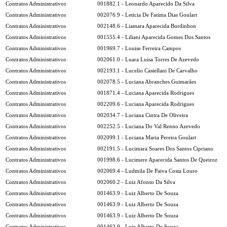
Contratos Administrativos
001882.1 - Leonardo Aparecido Da Silva
Contratos Administrativos
002076.9 - Leticia De Fatima Dias Goulart
Contratos Administrativos
002148.6 - Liamara Aparecida Bordinhon
Contratos Administrativos
001555.4 - Liliani Aparecida Gomes Dos Santos
Contratos Administrativos
001969.7 - Louise Ferreira Campos
Contratos Administrativos
002061.0 - Luara Luisa Torres De Azevedo
Contratos Administrativos
002193.1 - Lucelio Castellani De Carvalho
Contratos Administrativos
002078.5 - Luciana Abranches Guimarães
Contratos Administrativos
001871.4 - Luciana Aparecida Rodrigues
Contratos Administrativos
002209.6 - Luciana Aparecida Rodrigues
Contratos Administrativos
002034.7 - Luciana Cintra De Oliveira
Contratos Administrativos
002252.5 - Luciana Do Val Renno Azevedo
Contratos Administrativos
002099.1 - Luciana Maria Pereira Goulart
Contratos Administrativos
002191.5 - Lucimara Soares Dos Santos Cipriano
Contratos Administrativos
001998.6 - Lucimere Aparecida Santos De Queiroz
Contratos Administrativos
002069.4 - Ludmila De Paiva Costa Louro
Contratos Administrativos
002060.2 - Luiz Afonso Da Silva
Contratos Administrativos
001463.9 - Luiz Alberto De Souza
Contratos Administrativos
001463.9 - Luiz Alberto De Souza
Contratos Administrativos
001463.9 - Luiz Alberto De Souza
Contratos Administrativos
001463.9 - Luiz Alberto De Souza