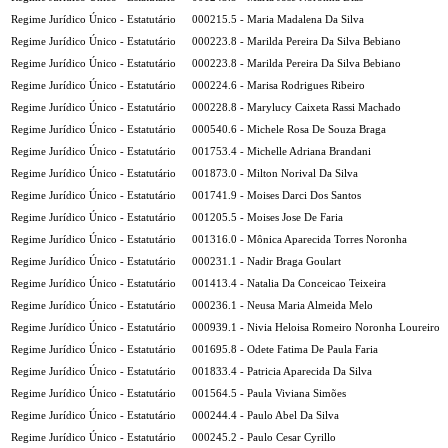
Regime Jurídico Único - Estatutário
000215.5 - Maria Madalena Da Silva
Regime Jurídico Único - Estatutário
000223.8 - Marilda Pereira Da Silva Bebiano
Regime Jurídico Único - Estatutário
000223.8 - Marilda Pereira Da Silva Bebiano
Regime Jurídico Único - Estatutário
000224.6 - Marisa Rodrigues Ribeiro
Regime Jurídico Único - Estatutário
000228.8 - Marylucy Caixeta Rassi Machado
Regime Jurídico Único - Estatutário
000540.6 - Michele Rosa De Souza Braga
Regime Jurídico Único - Estatutário
001753.4 - Michelle Adriana Brandani
Regime Jurídico Único - Estatutário
001873.0 - Milton Norival Da Silva
Regime Jurídico Único - Estatutário
001741.9 - Moises Darci Dos Santos
Regime Jurídico Único - Estatutário
001205.5 - Moises Jose De Faria
Regime Jurídico Único - Estatutário
001316.0 - Mônica Aparecida Torres Noronha
Regime Jurídico Único - Estatutário
000231.1 - Nadir Braga Goulart
Regime Jurídico Único - Estatutário
001413.4 - Natalia Da Conceicao Teixeira
Regime Jurídico Único - Estatutário
000236.1 - Neusa Maria Almeida Melo
Regime Jurídico Único - Estatutário
000939.1 - Nivia Heloisa Romeiro Noronha Loureiro
Regime Jurídico Único - Estatutário
001695.8 - Odete Fatima De Paula Faria
Regime Jurídico Único - Estatutário
001833.4 - Patricia Aparecida Da Silva
Regime Jurídico Único - Estatutário
001564.5 - Paula Viviana Simões
Regime Jurídico Único - Estatutário
000244.4 - Paulo Abel Da Silva
Regime Jurídico Único - Estatutário
000245.2 - Paulo Cesar Cyrillo