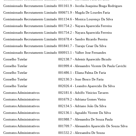
Comissionado Recrutamento Limitado
001161.9 - Jocelia Joaquina Braga Rodrigues
Comissionado Recrutamento Limitado
000671.9 - Magda De Lourdes Faria
Comissionado Recrutamento Limitado
001134.6 - Monica Lourenço Da Silva
Comissionado Recrutamento Limitado
001754.2 - Nayara Aparecida Ferreira
Comissionado Recrutamento Limitado
001754.2 - Nayara Aparecida Ferreira
Comissionado Recrutamento Limitado
001678.4 - Sandro Ricardo Pereira
Comissionado Recrutamento Limitado
001841.7 - Tiaraju Cesar Da Silva
Comissionado Recrutamento Limitado
000915.1 - Valber Jose Fernandes
Conselho Tutelar
002138.7 - Ademir Aparecido Bicudo
Conselho Tutelar
001999.4 - Alessandro Vicente De Paula Cavichi
Conselho Tutelar
001486.1 - Eliana Palma De Faria
Conselho Tutelar
002130.3 - Joao Bosco De Faria
Conselho Tutelar
002026.4 - Leandro Aparecido Da Silva
Contratos Administrativos
002181.6 - Adolfo Vinicius Tavares
Contratos Administrativos
001679.2 - Adriana Gomes Vieira
Contratos Administrativos
002134.5 - Adriano João Da Silva
Contratos Administrativos
002136.1 - Agnaldo Vicente Da Silva
Contratos Administrativos
001988.7 - Alessandra De Souza Paula
Contratos Administrativos
001709.7 - Alessandro Aparecido De Souza Silva
Contratos Administrativos
001532.2 - Alexsandra De Souza