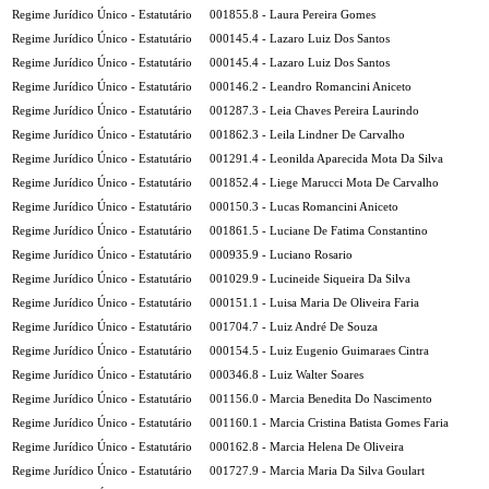
Regime Jurídico Único - Estatutário
001855.8 - Laura Pereira Gomes
Regime Jurídico Único - Estatutário
000145.4 - Lazaro Luiz Dos Santos
Regime Jurídico Único - Estatutário
000145.4 - Lazaro Luiz Dos Santos
Regime Jurídico Único - Estatutário
000146.2 - Leandro Romancini Aniceto
Regime Jurídico Único - Estatutário
001287.3 - Leia Chaves Pereira Laurindo
Regime Jurídico Único - Estatutário
001862.3 - Leila Lindner De Carvalho
Regime Jurídico Único - Estatutário
001291.4 - Leonilda Aparecida Mota Da Silva
Regime Jurídico Único - Estatutário
001852.4 - Liege Marucci Mota De Carvalho
Regime Jurídico Único - Estatutário
000150.3 - Lucas Romancini Aniceto
Regime Jurídico Único - Estatutário
001861.5 - Luciane De Fatima Constantino
Regime Jurídico Único - Estatutário
000935.9 - Luciano Rosario
Regime Jurídico Único - Estatutário
001029.9 - Lucineide Siqueira Da Silva
Regime Jurídico Único - Estatutário
000151.1 - Luisa Maria De Oliveira Faria
Regime Jurídico Único - Estatutário
001704.7 - Luiz André De Souza
Regime Jurídico Único - Estatutário
000154.5 - Luiz Eugenio Guimaraes Cintra
Regime Jurídico Único - Estatutário
000346.8 - Luiz Walter Soares
Regime Jurídico Único - Estatutário
001156.0 - Marcia Benedita Do Nascimento
Regime Jurídico Único - Estatutário
001160.1 - Marcia Cristina Batista Gomes Faria
Regime Jurídico Único - Estatutário
000162.8 - Marcia Helena De Oliveira
Regime Jurídico Único - Estatutário
001727.9 - Marcia Maria Da Silva Goulart