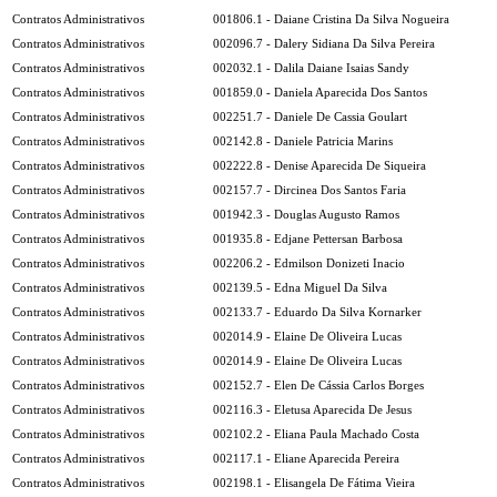
Contratos Administrativos
001806.1 - Daiane Cristina Da Silva Nogueira
Contratos Administrativos
002096.7 - Dalery Sidiana Da Silva Pereira
Contratos Administrativos
002032.1 - Dalila Daiane Isaias Sandy
Contratos Administrativos
001859.0 - Daniela Aparecida Dos Santos
Contratos Administrativos
002251.7 - Daniele De Cassia Goulart
Contratos Administrativos
002142.8 - Daniele Patricia Marins
Contratos Administrativos
002222.8 - Denise Aparecida De Siqueira
Contratos Administrativos
002157.7 - Dircinea Dos Santos Faria
Contratos Administrativos
001942.3 - Douglas Augusto Ramos
Contratos Administrativos
001935.8 - Edjane Pettersan Barbosa
Contratos Administrativos
002206.2 - Edmilson Donizeti Inacio
Contratos Administrativos
002139.5 - Edna Miguel Da Silva
Contratos Administrativos
002133.7 - Eduardo Da Silva Kornarker
Contratos Administrativos
002014.9 - Elaine De Oliveira Lucas
Contratos Administrativos
002014.9 - Elaine De Oliveira Lucas
Contratos Administrativos
002152.7 - Elen De Cássia Carlos Borges
Contratos Administrativos
002116.3 - Eletusa Aparecida De Jesus
Contratos Administrativos
002102.2 - Eliana Paula Machado Costa
Contratos Administrativos
002117.1 - Eliane Aparecida Pereira
Contratos Administrativos
002198.1 - Elisangela De Fátima Vieira