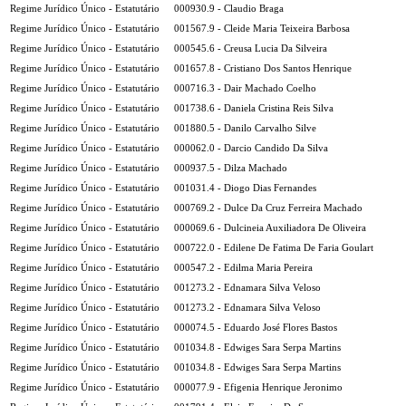
Regime Jurídico Único - Estatutário
000930.9 - Claudio Braga
Regime Jurídico Único - Estatutário
001567.9 - Cleide Maria Teixeira Barbosa
Regime Jurídico Único - Estatutário
000545.6 - Creusa Lucia Da Silveira
Regime Jurídico Único - Estatutário
001657.8 - Cristiano Dos Santos Henrique
Regime Jurídico Único - Estatutário
000716.3 - Dair Machado Coelho
Regime Jurídico Único - Estatutário
001738.6 - Daniela Cristina Reis Silva
Regime Jurídico Único - Estatutário
001880.5 - Danilo Carvalho Silve
Regime Jurídico Único - Estatutário
000062.0 - Darcio Candido Da Silva
Regime Jurídico Único - Estatutário
000937.5 - Dilza Machado
Regime Jurídico Único - Estatutário
001031.4 - Diogo Dias Fernandes
Regime Jurídico Único - Estatutário
000769.2 - Dulce Da Cruz Ferreira Machado
Regime Jurídico Único - Estatutário
000069.6 - Dulcineia Auxiliadora De Oliveira
Regime Jurídico Único - Estatutário
000722.0 - Edilene De Fatima De Faria Goulart
Regime Jurídico Único - Estatutário
000547.2 - Edilma Maria Pereira
Regime Jurídico Único - Estatutário
001273.2 - Ednamara Silva Veloso
Regime Jurídico Único - Estatutário
001273.2 - Ednamara Silva Veloso
Regime Jurídico Único - Estatutário
000074.5 - Eduardo José Flores Bastos
Regime Jurídico Único - Estatutário
001034.8 - Edwiges Sara Serpa Martins
Regime Jurídico Único - Estatutário
001034.8 - Edwiges Sara Serpa Martins
Regime Jurídico Único - Estatutário
000077.9 - Efigenia Henrique Jeronimo