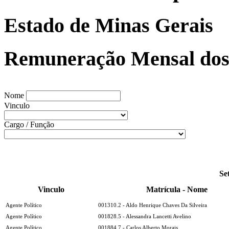
Estado de Minas Gerais
Remuneração Mensal dos 
Nome
Vinculo
Cargo / Função
Se
Vinculo
Matrícula - Nome
Agente Político
001310.2 - Aldo Henrique Chaves Da Silveira
Agente Político
001828.5 - Alessandra Lancetti Avelino
Agente Político
001884.7 - Carlos Alberto Morais