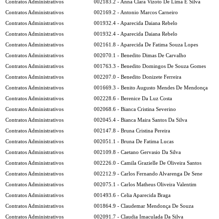
Contratos Administrativos
002183.2 - Anna Clara Vizoto De Lima E Silva
Contratos Administrativos
002169.2 - Antonio Marcos Carneiro
Contratos Administrativos
001932.4 - Aparecida Daiana Rebelo
Contratos Administrativos
001932.4 - Aparecida Daiana Rebelo
Contratos Administrativos
002161.8 - Aparecida De Fatima Souza Lopes
Contratos Administrativos
002070.1 - Benedito Dimas De Carvalho
Contratos Administrativos
001763.3 - Benedito Domingos De Souza Gomes
Contratos Administrativos
002207.0 - Benedito Donizete Ferreira
Contratos Administrativos
001669.3 - Benito Augusto Mendes De Mendonça
Contratos Administrativos
002228.6 - Berenice Da Luz Costa
Contratos Administrativos
002068.6 - Bianca Cristina Severino
Contratos Administrativos
002045.4 - Bianca Maira Santos Da Silva
Contratos Administrativos
002147.8 - Bruna Cristina Pereira
Contratos Administrativos
002051.1 - Bruna De Fatima Lucas
Contratos Administrativos
002109.8 - Caetano Gervasio Da Silva
Contratos Administrativos
002226.0 - Camila Grazielle De Oliveira Santos
Contratos Administrativos
002212.9 - Carlos Fernando Alvarenga De Sene
Contratos Administrativos
002075.1 - Carlos Matheus Oliveira Valentim
Contratos Administrativos
001493.6 - Celia Aparecida Braga
Contratos Administrativos
001864.9 - Claudemar Mendonça De Souza
Contratos Administrativos
002091.7 - Claudia Imaculada Da Silva