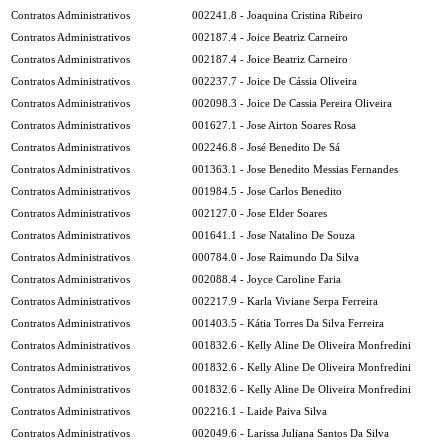
Contratos Administrativos
002241.8 - Joaquina Cristina Ribeiro
Contratos Administrativos
002187.4 - Joice Beatriz Carneiro
Contratos Administrativos
002187.4 - Joice Beatriz Carneiro
Contratos Administrativos
002237.7 - Joice De Cássia Oliveira
Contratos Administrativos
002098.3 - Joice De Cassia Pereira Oliveira
Contratos Administrativos
001627.1 - Jose Airton Soares Rosa
Contratos Administrativos
002246.8 - José Benedito De Sá
Contratos Administrativos
001363.1 - Jose Benedito Messias Fernandes
Contratos Administrativos
001984.5 - Jose Carlos Benedito
Contratos Administrativos
002127.0 - Jose Elder Soares
Contratos Administrativos
001641.1 - Jose Natalino De Souza
Contratos Administrativos
000784.0 - Jose Raimundo Da Silva
Contratos Administrativos
002088.4 - Joyce Caroline Faria
Contratos Administrativos
002217.9 - Karla Viviane Serpa Ferreira
Contratos Administrativos
001403.5 - Kátia Torres Da Silva Ferreira
Contratos Administrativos
001832.6 - Kelly Aline De Oliveira Monfredini
Contratos Administrativos
001832.6 - Kelly Aline De Oliveira Monfredini
Contratos Administrativos
001832.6 - Kelly Aline De Oliveira Monfredini
Contratos Administrativos
002216.1 - Laide Paiva Silva
Contratos Administrativos
002049.6 - Larissa Juliana Santos Da Silva