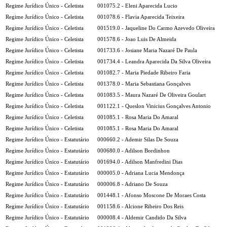
Regime Jurídico Único - Celetista
001075.2 - Eleni Aparecida Lucio
Regime Jurídico Único - Celetista
001078.6 - Flavia Aparecida Teixeira
Regime Jurídico Único - Celetista
001519.0 - Jaqueline Do Carmo Azevedo Oliveira
Regime Jurídico Único - Celetista
001578.6 - Joao Luis De Almeida
Regime Jurídico Único - Celetista
001733.6 - Josiane Maria Nazaré De Paula
Regime Jurídico Único - Celetista
001734.4 - Leandra Aparecida Da Silva Oliveira
Regime Jurídico Único - Celetista
001082.7 - Maria Piedade Ribeiro Faria
Regime Jurídico Único - Celetista
001378.0 - Maria Sebastiana Gonçalves
Regime Jurídico Único - Celetista
001083.5 - Maura Nazaré De Oliveira Goulart
Regime Jurídico Único - Celetista
001122.1 - Queslon Vinicius Gonçalves Antonio
Regime Jurídico Único - Celetista
001085.1 - Rosa Maria Do Amaral
Regime Jurídico Único - Celetista
001085.1 - Rosa Maria Do Amaral
Regime Jurídico Único - Estatutário
000660.2 - Ademir Silas De Souza
Regime Jurídico Único - Estatutário
000680.0 - Adilson Bordinhon
Regime Jurídico Único - Estatutário
001694.0 - Adilson Manfredini Dias
Regime Jurídico Único - Estatutário
000005.0 - Adriana Lucia Mendonça
Regime Jurídico Único - Estatutário
000006.8 - Adriano De Souza
Regime Jurídico Único - Estatutário
001448.1 - Afonso Moscone De Moraes Costa
Regime Jurídico Único - Estatutário
001158.6 - Alcione Ribeiro Dos Reis
Regime Jurídico Único - Estatutário
000008.4 - Aldemir Candido Da Silva