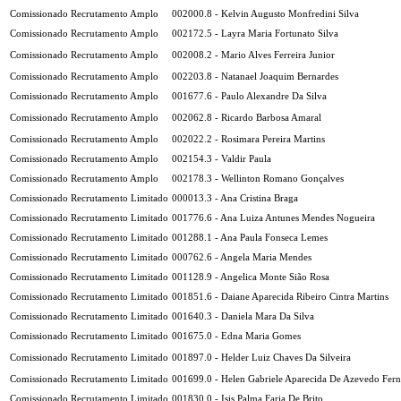
Comissionado Recrutamento Amplo
002000.8 - Kelvin Augusto Monfredini Silva
Comissionado Recrutamento Amplo
002172.5 - Layra Maria Fortunato Silva
Comissionado Recrutamento Amplo
002008.2 - Mario Alves Ferreira Junior
Comissionado Recrutamento Amplo
002203.8 - Natanael Joaquim Bernardes
Comissionado Recrutamento Amplo
001677.6 - Paulo Alexandre Da Silva
Comissionado Recrutamento Amplo
002062.8 - Ricardo Barbosa Amaral
Comissionado Recrutamento Amplo
002022.2 - Rosimara Pereira Martins
Comissionado Recrutamento Amplo
002154.3 - Valdir Paula
Comissionado Recrutamento Amplo
002178.3 - Wellinton Romano Gonçalves
Comissionado Recrutamento Limitado
000013.3 - Ana Cristina Braga
Comissionado Recrutamento Limitado
001776.6 - Ana Luiza Antunes Mendes Nogueira
Comissionado Recrutamento Limitado
001288.1 - Ana Paula Fonseca Lemes
Comissionado Recrutamento Limitado
000762.6 - Angela Maria Mendes
Comissionado Recrutamento Limitado
001128.9 - Angelica Monte Sião Rosa
Comissionado Recrutamento Limitado
001851.6 - Daiane Aparecida Ribeiro Cintra Martins
Comissionado Recrutamento Limitado
001640.3 - Daniela Mara Da Silva
Comissionado Recrutamento Limitado
001675.0 - Edna Maria Gomes
Comissionado Recrutamento Limitado
001897.0 - Helder Luiz Chaves Da Silveira
Comissionado Recrutamento Limitado
001699.0 - Helen Gabriele Aparecida De Azevedo Fer
Comissionado Recrutamento Limitado
001830.0 - Isis Palma Faria De Brito