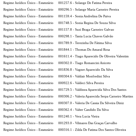
Regime Jurídico Único - Estatutário
001257.6 - Solange De Fatima Pereira
Regime Jurídico Único - Estatutário
000296.5 - Solange Maria Carneiro Pereira
Regime Jurídico Único - Estatutário
001159.4 - Sonia Andrelina De Paiva
Regime Jurídico Único - Estatutário
001748.5 - Sonia Regina De Souza Silva
Regime Jurídico Único - Estatutário
001157.8 - Suzi Braga Carneiro Galvao
Regime Jurídico Único - Estatutário
000298.1 - Tania Lucia Chaves Galvão
Regime Jurídico Único - Estatutário
001789.9 - Terezinha De Fátima Silva
Regime Jurídico Único - Estatutário
001844.1 - Thomas Do Amaral Rosa
Regime Jurídico Único - Estatutário
001611.4 - Tiago Aparecido De Oliveira Valentim
Regime Jurídico Único - Estatutário
000302.0 - Tiago Romancini Aniceto
Regime Jurídico Único - Estatutário
001836.8 - Vagner Aparecido Da Silva
Regime Jurídico Único - Estatutário
000304.6 - Valdair Monfredini Silva
Regime Jurídico Único - Estatutário
000922.6 - Valdeci Silva Pereira
Regime Jurídico Único - Estatutário
001729.5 - Valdinea Aparecida Silva Dos Santos
Regime Jurídico Único - Estatutário
000306.2 - Valeria Aparecida Serpa Carneiro Martins
Regime Jurídico Único - Estatutário
000307.0 - Valeria De Cassia Da Silveira Diniz
Regime Jurídico Único - Estatutário
000362.4 - Valter Candido Da Silva
Regime Jurídico Único - Estatutário
001240.1 - Vera Lucia Vieira
Regime Jurídico Único - Estatutário
001293.0 - Vilmares Das Graças Carvalho
Regime Jurídico Único - Estatutário
000316.1 - Zilda De Fatima Dos Santos Oliveira