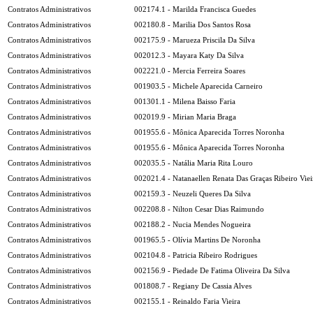
Contratos Administrativos
002174.1 - Marilda Francisca Guedes
Contratos Administrativos
002180.8 - Marilia Dos Santos Rosa
Contratos Administrativos
002175.9 - Marueza Priscila Da Silva
Contratos Administrativos
002012.3 - Mayara Katy Da Silva
Contratos Administrativos
002221.0 - Mercia Ferreira Soares
Contratos Administrativos
001903.5 - Michele Aparecida Carneiro
Contratos Administrativos
001301.1 - Milena Baisso Faria
Contratos Administrativos
002019.9 - Mirian Maria Braga
Contratos Administrativos
001955.6 - Mônica Aparecida Torres Noronha
Contratos Administrativos
001955.6 - Mônica Aparecida Torres Noronha
Contratos Administrativos
002035.5 - Natália Maria Rita Louro
Contratos Administrativos
002021.4 - Natanaellen Renata Das Graças Ribeiro Viei
Contratos Administrativos
002159.3 - Neuzeli Queres Da Silva
Contratos Administrativos
002208.8 - Nilton Cesar Dias Raimundo
Contratos Administrativos
002188.2 - Nucia Mendes Nogueira
Contratos Administrativos
001965.5 - Olívia Martins De Noronha
Contratos Administrativos
002104.8 - Patricia Ribeiro Rodrigues
Contratos Administrativos
002156.9 - Piedade De Fatima Oliveira Da Silva
Contratos Administrativos
001808.7 - Regiany De Cassia Alves
Contratos Administrativos
002155.1 - Reinaldo Faria Vieira