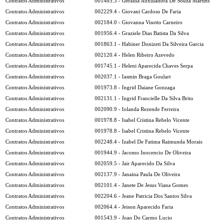
Contratos Administrativos
001485.3 - Geralda Auxiliadora De Souza Martins
Contratos Administrativos
002229.4 - Giovani Cardoso De Faria
Contratos Administrativos
002184.0 - Giovanna Visotto Carneiro
Contratos Administrativos
001956.4 - Graziele Dias Batista Da Silva
Contratos Administrativos
001863.1 - Habiner Donizeti Da Silveira Garcia
Contratos Administrativos
002120.4 - Helen Ribeiro Azevedo
Contratos Administrativos
001745.1 - Heleni Aparecida Chaves Serpa
Contratos Administrativos
002037.1 - Iasmin Braga Goulart
Contratos Administrativos
001973.8 - Ingrid Daiane Gonzaga
Contratos Administrativos
002131.1 - Ingrid Francielle Da Silva Brito
Contratos Administrativos
002090.9 - Iolanda Rezende Ferreira
Contratos Administrativos
001978.8 - Isabel Cristina Rebelo Vicente
Contratos Administrativos
001978.8 - Isabel Cristina Rebelo Vicente
Contratos Administrativos
002248.4 - Izabel De Fatima Raimunda Morais
Contratos Administrativos
001944.9 - Jacomo Inocencio De Oliveira
Contratos Administrativos
002059.5 - Jair Aparecido Da Silva
Contratos Administrativos
002137.9 - Janaina Paula De Oliveira
Contratos Administrativos
002101.4 - Janete De Jesus Viana Gomes
Contratos Administrativos
002204.6 - Jeane Patricia Dos Santos Silva
Contratos Administrativos
002064.4 - Jeison Aparecido Faria
Contratos Administrativos
001543.9 - Joao Do Carmo Lucio