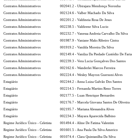
Contratos Administrativos
002041.2 - Ubirajara Mendonça Noronha
Contratos Administrativos
002124.6 - Valber Machado Da Silva
Contratos Administrativos
002201.2 - Valdineia Rosa De Jesus
Contratos Administrativos
002238.5 - Valdirene Silva Lucio
Contratos Administrativos
002232.7 - Vanessa Andreia Carvalho Da Silva
Contratos Administrativos
001987.9 - Vaniane Maks Ribeiro Cintra
Contratos Administrativos
001919.2 - Vanilda Moreira Da Silva
Contratos Administrativos
002149.4 - Vanilza Da Piedade Custódio De Faria
Contratos Administrativos
002239.3 - Vera Lucia Gonçalves Dos Santos
Contratos Administrativos
002162.6 - Wanderlei Marcos Ferreira
Contratos Administrativos
002224.4 - Wesley Mayron Guersoni Alves
Estagiário
002244.2 - Anna Luiza Galvão Dos Santos
Estagiário
002214.5 - Fernanda Martins Reno Torres
Estagiário
002177.5 - Luan Henrique Bernardes
Estagiário
002176.7 - Marcela Giovana Santos De Oliveira
Estagiário
002195.7 - Mariana Alessandra Alves
Estagiário
002234.3 - Mayara Aparecida Balbino
Regime Jurídico Único - Celetista
001494.4 - Aline De Fatima Valentim
Regime Jurídico Único - Celetista
001601.5 - Ana Paula Da Silva Americo
Regime Jurídico Único - Celetista
001074.4 - Clara Quintanilha Da Silva