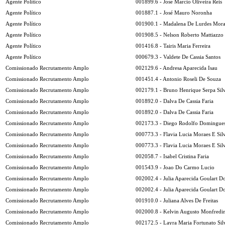
Agente Político
001899.6 - Jose Marcio Oliveira Reis
Agente Político
001887.1 - José Mauro Noronha
Agente Político
001900.1 - Madalena De Lurdes Mora
Agente Político
001908.5 - Nelson Roberto Mattiazzo
Agente Político
001416.8 - Tairis Maria Ferreira
Agente Político
000679.3 - Valdete De Cassia Santos
Comissionado Recrutamento Amplo
002129.6 - Andresa Aparecida Isau
Comissionado Recrutamento Amplo
001451.4 - Antonio Roseli De Souza
Comissionado Recrutamento Amplo
002179.1 - Bruno Henrique Serpa Sil
Comissionado Recrutamento Amplo
001892.0 - Dalva De Cassia Faria
Comissionado Recrutamento Amplo
001892.0 - Dalva De Cassia Faria
Comissionado Recrutamento Amplo
002173.3 - Diego Rodolfo Domingues
Comissionado Recrutamento Amplo
000773.3 - Flavia Lucia Moraes E Sil
Comissionado Recrutamento Amplo
000773.3 - Flavia Lucia Moraes E Sil
Comissionado Recrutamento Amplo
002058.7 - Isabel Cristina Faria
Comissionado Recrutamento Amplo
001543.9 - Joao Do Carmo Lucio
Comissionado Recrutamento Amplo
002002.4 - Julia Aparecida Goulart D
Comissionado Recrutamento Amplo
002002.4 - Julia Aparecida Goulart D
Comissionado Recrutamento Amplo
001910.0 - Juliana Alves De Freitas
Comissionado Recrutamento Amplo
002000.8 - Kelvin Augusto Monfredin
Comissionado Recrutamento Amplo
002172.5 - Layra Maria Fortunato Sil