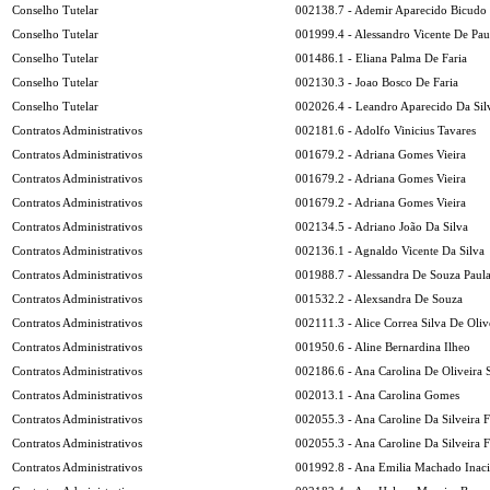
Conselho Tutelar
002138.7 - Ademir Aparecido Bicudo
Conselho Tutelar
001999.4 - Alessandro Vicente De Pau
Conselho Tutelar
001486.1 - Eliana Palma De Faria
Conselho Tutelar
002130.3 - Joao Bosco De Faria
Conselho Tutelar
002026.4 - Leandro Aparecido Da Sil
Contratos Administrativos
002181.6 - Adolfo Vinicius Tavares
Contratos Administrativos
001679.2 - Adriana Gomes Vieira
Contratos Administrativos
001679.2 - Adriana Gomes Vieira
Contratos Administrativos
001679.2 - Adriana Gomes Vieira
Contratos Administrativos
002134.5 - Adriano João Da Silva
Contratos Administrativos
002136.1 - Agnaldo Vicente Da Silva
Contratos Administrativos
001988.7 - Alessandra De Souza Paul
Contratos Administrativos
001532.2 - Alexsandra De Souza
Contratos Administrativos
002111.3 - Alice Correa Silva De Oliv
Contratos Administrativos
001950.6 - Aline Bernardina Ilheo
Contratos Administrativos
002186.6 - Ana Carolina De Oliveira 
Contratos Administrativos
002013.1 - Ana Carolina Gomes
Contratos Administrativos
002055.3 - Ana Caroline Da Silveira F
Contratos Administrativos
002055.3 - Ana Caroline Da Silveira F
Contratos Administrativos
001992.8 - Ana Emilia Machado Inac