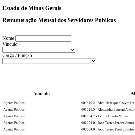
Estado de Minas Gerais
Remuneração Mensal dos Servidores Públicos
Nome
Vinculo
Cargo / Função
Vinculo
M
Agente Político
001310.2 - Aldo Henrique Chaves Da 
Agente Político
001828.5 - Alessandra Lancetti Avelin
Agente Político
001884.7 - Carlos Alberto Morais
Agente Político
002004.0 - Joao Torres Pereira Junior
Agente Político
002004.0 - Joao Torres Pereira Junior