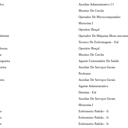
lva
Auxiliar Administrativo I I
Monitor De Creche
Operador De Microcomputador
Motorista I
Operário Braçal
alentim
Operador De Máquina Moto-mecani
Tecnico De Enfermagem - Esf
Souza
Operário Braçal
va
Monitor De Creche
Nogueira
Agente Comunitário De Saúde
reira
Auxiliar De Serviços Gerais
Professor
ntos
Auxiliar De Serviços Gerais
Agente Administrativo
Dentista - Esf
Auxiliar De Serviços Gerais
Motorista I
ao
Enfermeiro Padrão - Ii
ao
Enfermeiro Padrão - Ii
ao
Enfermeiro Padrão - Ii