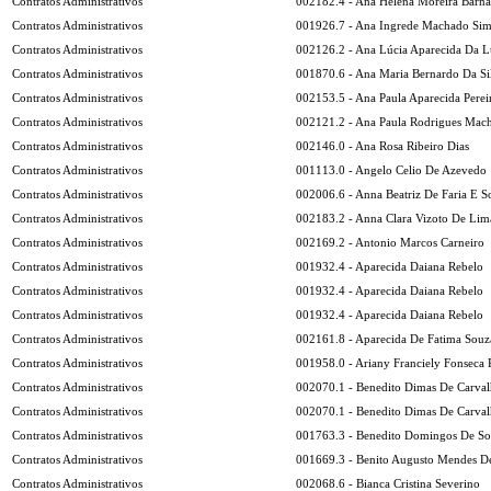
Contratos Administrativos
002182.4 - Ana Helena Moreira Barn
Contratos Administrativos
001926.7 - Ana Ingrede Machado Si
Contratos Administrativos
002126.2 - Ana Lúcia Aparecida Da L
Contratos Administrativos
001870.6 - Ana Maria Bernardo Da Si
Contratos Administrativos
002153.5 - Ana Paula Aparecida Perei
Contratos Administrativos
002121.2 - Ana Paula Rodrigues Mac
Contratos Administrativos
002146.0 - Ana Rosa Ribeiro Dias
Contratos Administrativos
001113.0 - Angelo Celio De Azevedo
Contratos Administrativos
002006.6 - Anna Beatriz De Faria E S
Contratos Administrativos
002183.2 - Anna Clara Vizoto De Lim
Contratos Administrativos
002169.2 - Antonio Marcos Carneiro
Contratos Administrativos
001932.4 - Aparecida Daiana Rebelo
Contratos Administrativos
001932.4 - Aparecida Daiana Rebelo
Contratos Administrativos
001932.4 - Aparecida Daiana Rebelo
Contratos Administrativos
002161.8 - Aparecida De Fatima Souz
Contratos Administrativos
001958.0 - Ariany Franciely Fonseca
Contratos Administrativos
002070.1 - Benedito Dimas De Carva
Contratos Administrativos
002070.1 - Benedito Dimas De Carva
Contratos Administrativos
001763.3 - Benedito Domingos De S
Contratos Administrativos
001669.3 - Benito Augusto Mendes 
Contratos Administrativos
002068.6 - Bianca Cristina Severino