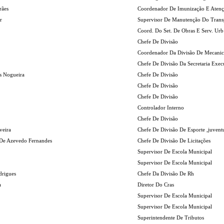
rães
Coordenador De Imunização E Atenç
r
Supervisor De Manutenção Do Trans
Coord. Do Set. De Obras E Serv. Urb
Chefe De Divisão
Coordenador Da Divisão De Mecanic
Chefe De Divisão Da Secretaria Exec
s Nogueira
Chefe De Divisão
Chefe De Divisão
Chefe De Divisão
Controlador Interno
Chefe De Divisão
veira
Chefe De Divisão De Esporte ,juvent
 De Azevedo Fernandes
Chefe De Divisão De Licitações
Supervisor De Escola Municipal
Supervisor De Escola Municipal
drigues
Chefe Da Divisão De Rh
a
Diretor Do Cras
Supervisor De Escola Municipal
Supervisor De Escola Municipal
Superintendente De Tributos