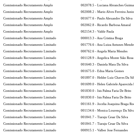
Comissionado Recrutamento Amplo
002078.5 - Luciana Abranches Guima
Comissionado Recrutamento Amplo
002008.2 - Mario Alves Ferreira Junio
Comissionado Recrutamento Amplo
001677.6 - Paulo Alexandre Da Silva
Comissionado Recrutamento Amplo
002062.8 - Ricardo Barbosa Amaral
Comissionado Recrutamento Amplo
002154.3 - Valdir Paula
Comissionado Recrutamento Limitado
000013.3 - Ana Cristina Braga
Comissionado Recrutamento Limitado
001776.6 - Ana Luiza Antunes Mende
Comissionado Recrutamento Limitado
000762.6 - Angela Maria Mendes
Comissionado Recrutamento Limitado
001128.9 - Angelica Monte Sião Rosa
Comissionado Recrutamento Limitado
001640.3 - Daniela Mara Da Silva
Comissionado Recrutamento Limitado
001675.0 - Edna Maria Gomes
Comissionado Recrutamento Limitado
001897.0 - Helder Luiz Chaves Da Sil
Comissionado Recrutamento Limitado
001699.0 - Helen Gabriele Aparecida
Comissionado Recrutamento Limitado
001830.0 - Isis Palma Faria De Brito
Comissionado Recrutamento Limitado
001830.0 - Isis Palma Faria De Brito
Comissionado Recrutamento Limitado
001161.9 - Jocelia Joaquina Braga Ro
Comissionado Recrutamento Limitado
001134.6 - Monica Lourenço Da Silv
Comissionado Recrutamento Limitado
001841.7 - Tiaraju Cesar Da Silva
Comissionado Recrutamento Limitado
001841.7 - Tiaraju Cesar Da Silva
Comissionado Recrutamento Limitado
000915.1 - Valber Jose Fernandes