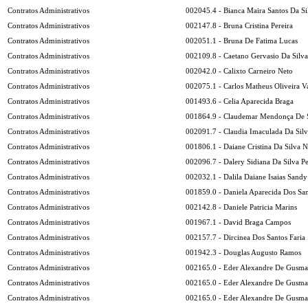
Contratos Administrativos
002045.4 - Bianca Maira Santos Da Si
Contratos Administrativos
002147.8 - Bruna Cristina Pereira
Contratos Administrativos
002051.1 - Bruna De Fatima Lucas
Contratos Administrativos
002109.8 - Caetano Gervasio Da Silva
Contratos Administrativos
002042.0 - Calixto Carneiro Neto
Contratos Administrativos
002075.1 - Carlos Matheus Oliveira V
Contratos Administrativos
001493.6 - Celia Aparecida Braga
Contratos Administrativos
001864.9 - Claudemar Mendonça De 
Contratos Administrativos
002091.7 - Claudia Imaculada Da Sil
Contratos Administrativos
001806.1 - Daiane Cristina Da Silva 
Contratos Administrativos
002096.7 - Dalery Sidiana Da Silva Pe
Contratos Administrativos
002032.1 - Dalila Daiane Isaias Sandy
Contratos Administrativos
001859.0 - Daniela Aparecida Dos Sa
Contratos Administrativos
002142.8 - Daniele Patricia Marins
Contratos Administrativos
001967.1 - David Braga Campos
Contratos Administrativos
002157.7 - Dircinea Dos Santos Faria
Contratos Administrativos
001942.3 - Douglas Augusto Ramos
Contratos Administrativos
002165.0 - Eder Alexandre De Gusm
Contratos Administrativos
002165.0 - Eder Alexandre De Gusm
Contratos Administrativos
002165.0 - Eder Alexandre De Gusm