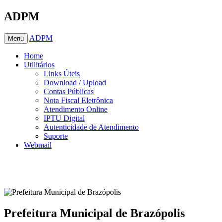
ADPM
ADPM
Menu
Home
Utilitários
Links Úteis
Download / Upload
Contas Públicas
Nota Fiscal Eletrônica
Atendimento Online
IPTU Digital
Autenticidade de Atendimento
Suporte
Webmail
Prefeitura Municipal de Brazópolis