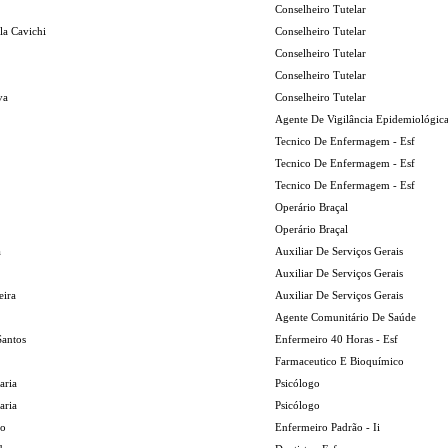
Conselheiro Tutelar
la Cavichi
Conselheiro Tutelar
Conselheiro Tutelar
Conselheiro Tutelar
va
Conselheiro Tutelar
Agente De Vigilância Epidemiológic
Tecnico De Enfermagem - Esf
Tecnico De Enfermagem - Esf
Tecnico De Enfermagem - Esf
Operário Braçal
Operário Braçal
a
Auxiliar De Serviços Gerais
Auxiliar De Serviços Gerais
eira
Auxiliar De Serviços Gerais
Agente Comunitário De Saúde
Santos
Enfermeiro 40 Horas - Esf
Farmaceutico E Bioquímico
aria
Psicólogo
aria
Psicólogo
io
Enfermeiro Padrão - Ii