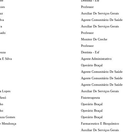
abe
Dentista - Esf
moes
Professor
uz
Auxiliar De Serviços Gerais
lva
Agente Comunitário De Saúde
ra
Auxiliar De Serviços Gerais
hado
Professor
Monitor De Creche
Professor
ouza
Dentista - Esf
a E Silva
Agente Administrativo
Operário Braçal
Agente Comunitário De Saúde
Agente Comunitário De Saúde
Agente Comunitário De Saúde
a Lopes
Auxiliar De Serviços Gerais
 Renó
Fisioterapeuta
lho
Operário Braçal
lho
Operário Braçal
ouza Gomes
Operário Braçal
De Mendonça
Farmaceutico E Bioquímico
Auxiliar De Serviços Gerais