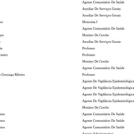
Agente Comunitário De Saúde
Auxiliar De Serviços Gerais
Auxiliar De Serviços Gerais
er
Motorista I
Agente Comunitário De Saúde
ges
Monitor De Creche
s
Auxiliar De Serviços Gerais
ta
Professor
rneiro
Professor
Monitor De Creche
Agente Comunitário De Saúde
s Gonzaga Ribeiro
Professor
Agente De Vigilância Epidemiológic
Agente De Vigilância Epidemiológic
Agente De Vigilância Epidemiológic
Agente De Vigilância Epidemiológic
Monitor De Creche
ntos
Agente Comunitário De Saúde
ntos
Agente Comunitário De Saúde
ntos
Agente Comunitário De Saúde
Agente Administrativo