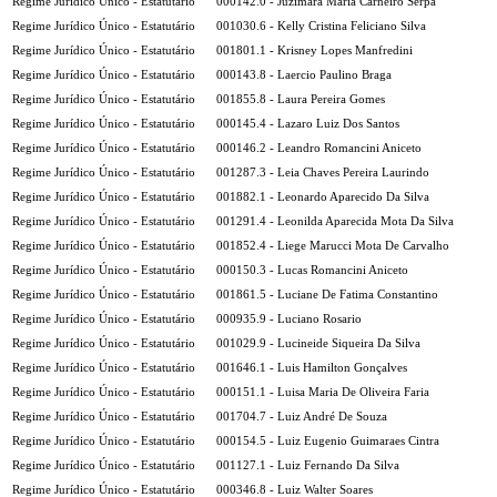
Regime Jurídico Único - Estatutário
000142.0 - Juzimara Maria Carneiro Serpa
Regime Jurídico Único - Estatutário
001030.6 - Kelly Cristina Feliciano Silva
Regime Jurídico Único - Estatutário
001801.1 - Krisney Lopes Manfredini
Regime Jurídico Único - Estatutário
000143.8 - Laercio Paulino Braga
Regime Jurídico Único - Estatutário
001855.8 - Laura Pereira Gomes
Regime Jurídico Único - Estatutário
000145.4 - Lazaro Luiz Dos Santos
Regime Jurídico Único - Estatutário
000146.2 - Leandro Romancini Aniceto
Regime Jurídico Único - Estatutário
001287.3 - Leia Chaves Pereira Laurindo
Regime Jurídico Único - Estatutário
001882.1 - Leonardo Aparecido Da Silva
Regime Jurídico Único - Estatutário
001291.4 - Leonilda Aparecida Mota Da Silva
Regime Jurídico Único - Estatutário
001852.4 - Liege Marucci Mota De Carvalho
Regime Jurídico Único - Estatutário
000150.3 - Lucas Romancini Aniceto
Regime Jurídico Único - Estatutário
001861.5 - Luciane De Fatima Constantino
Regime Jurídico Único - Estatutário
000935.9 - Luciano Rosario
Regime Jurídico Único - Estatutário
001029.9 - Lucineide Siqueira Da Silva
Regime Jurídico Único - Estatutário
001646.1 - Luis Hamilton Gonçalves
Regime Jurídico Único - Estatutário
000151.1 - Luisa Maria De Oliveira Faria
Regime Jurídico Único - Estatutário
001704.7 - Luiz André De Souza
Regime Jurídico Único - Estatutário
000154.5 - Luiz Eugenio Guimaraes Cintra
Regime Jurídico Único - Estatutário
001127.1 - Luiz Fernando Da Silva
Regime Jurídico Único - Estatutário
000346.8 - Luiz Walter Soares