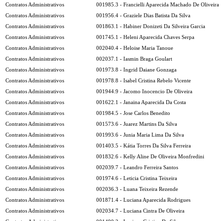
Contratos Administrativos
001985.3 - Francielli Aparecida Machado De Oliveira
Contratos Administrativos
001956.4 - Graziele Dias Batista Da Silva
Contratos Administrativos
001863.1 - Habiner Donizeti Da Silveira Garcia
Contratos Administrativos
001745.1 - Heleni Aparecida Chaves Serpa
Contratos Administrativos
002040.4 - Heloise Maria Tanoue
Contratos Administrativos
002037.1 - Iasmin Braga Goulart
Contratos Administrativos
001973.8 - Ingrid Daiane Gonzaga
Contratos Administrativos
001978.8 - Isabel Cristina Rebelo Vicente
Contratos Administrativos
001944.9 - Jacomo Inocencio De Oliveira
Contratos Administrativos
001622.1 - Janaina Aparecida Da Costa
Contratos Administrativos
001984.5 - Jose Carlos Benedito
Contratos Administrativos
001573.6 - Juarez Martins Da Silva
Contratos Administrativos
001993.6 - Junia Maria Lima Da Silva
Contratos Administrativos
001403.5 - Kátia Torres Da Silva Ferreira
Contratos Administrativos
001832.6 - Kelly Aline De Oliveira Monfredini
Contratos Administrativos
002039.7 - Leandro Ferreira Santos
Contratos Administrativos
001974.6 - Leticia Cristina Teixeira
Contratos Administrativos
002036.3 - Luana Teixeira Rezende
Contratos Administrativos
001871.4 - Luciana Aparecida Rodrigues
Contratos Administrativos
002034.7 - Luciana Cintra De Oliveira