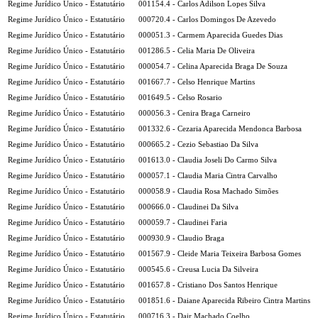
Regime Jurídico Único - Estatutário
001154.4 - Carlos Adilson Lopes Silva
Regime Jurídico Único - Estatutário
000720.4 - Carlos Domingos De Azevedo
Regime Jurídico Único - Estatutário
000051.3 - Carmem Aparecida Guedes Dias
Regime Jurídico Único - Estatutário
001286.5 - Celia Maria De Oliveira
Regime Jurídico Único - Estatutário
000054.7 - Celina Aparecida Braga De Souza
Regime Jurídico Único - Estatutário
001667.7 - Celso Henrique Martins
Regime Jurídico Único - Estatutário
001649.5 - Celso Rosario
Regime Jurídico Único - Estatutário
000056.3 - Cenira Braga Carneiro
Regime Jurídico Único - Estatutário
001332.6 - Cezaria Aparecida Mendonca Barbosa
Regime Jurídico Único - Estatutário
000665.2 - Cezio Sebastiao Da Silva
Regime Jurídico Único - Estatutário
001613.0 - Claudia Joseli Do Carmo Silva
Regime Jurídico Único - Estatutário
000057.1 - Claudia Maria Cintra Carvalho
Regime Jurídico Único - Estatutário
000058.9 - Claudia Rosa Machado Simões
Regime Jurídico Único - Estatutário
000666.0 - Claudinei Da Silva
Regime Jurídico Único - Estatutário
000059.7 - Claudinei Faria
Regime Jurídico Único - Estatutário
000930.9 - Claudio Braga
Regime Jurídico Único - Estatutário
001567.9 - Cleide Maria Teixeira Barbosa Gomes
Regime Jurídico Único - Estatutário
000545.6 - Creusa Lucia Da Silveira
Regime Jurídico Único - Estatutário
001657.8 - Cristiano Dos Santos Henrique
Regime Jurídico Único - Estatutário
001851.6 - Daiane Aparecida Ribeiro Cintra Martins
Regime Jurídico Único - Estatutário
000716.3 - Dair Machado Coelho