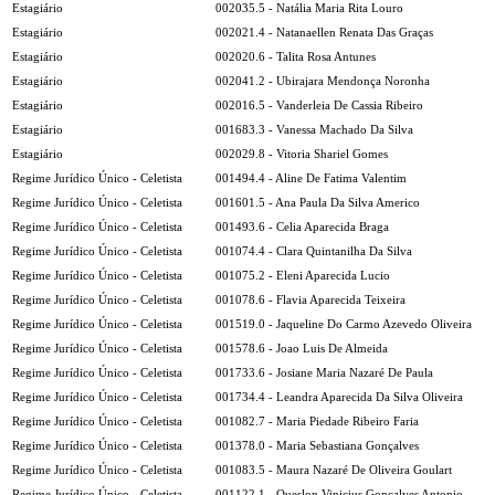
Estagiário
002035.5 - Natália Maria Rita Louro
Estagiário
002021.4 - Natanaellen Renata Das Graças
Estagiário
002020.6 - Talita Rosa Antunes
Estagiário
002041.2 - Ubirajara Mendonça Noronha
Estagiário
002016.5 - Vanderleia De Cassia Ribeiro
Estagiário
001683.3 - Vanessa Machado Da Silva
Estagiário
002029.8 - Vitoria Shariel Gomes
Regime Jurídico Único - Celetista
001494.4 - Aline De Fatima Valentim
Regime Jurídico Único - Celetista
001601.5 - Ana Paula Da Silva Americo
Regime Jurídico Único - Celetista
001493.6 - Celia Aparecida Braga
Regime Jurídico Único - Celetista
001074.4 - Clara Quintanilha Da Silva
Regime Jurídico Único - Celetista
001075.2 - Eleni Aparecida Lucio
Regime Jurídico Único - Celetista
001078.6 - Flavia Aparecida Teixeira
Regime Jurídico Único - Celetista
001519.0 - Jaqueline Do Carmo Azevedo Oliveira
Regime Jurídico Único - Celetista
001578.6 - Joao Luis De Almeida
Regime Jurídico Único - Celetista
001733.6 - Josiane Maria Nazaré De Paula
Regime Jurídico Único - Celetista
001734.4 - Leandra Aparecida Da Silva Oliveira
Regime Jurídico Único - Celetista
001082.7 - Maria Piedade Ribeiro Faria
Regime Jurídico Único - Celetista
001378.0 - Maria Sebastiana Gonçalves
Regime Jurídico Único - Celetista
001083.5 - Maura Nazaré De Oliveira Goulart
Regime Jurídico Único - Celetista
001122.1 - Queslon Vinicius Gonçalves Antonio