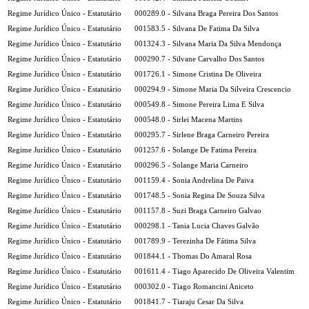
Regime Jurídico Único - Estatutário
000289.0 - Silvana Braga Pereira Dos Santos
Regime Jurídico Único - Estatutário
001583.5 - Silvana De Fatima Da Silva
Regime Jurídico Único - Estatutário
001324.3 - Silvana Maria Da Silva Mendonça
Regime Jurídico Único - Estatutário
000290.7 - Silvane Carvalho Dos Santos
Regime Jurídico Único - Estatutário
001726.1 - Simone Cristina De Oliveira
Regime Jurídico Único - Estatutário
000294.9 - Simone Maria Da Silveira Crescencio
Regime Jurídico Único - Estatutário
000549.8 - Simone Pereira Lima E Silva
Regime Jurídico Único - Estatutário
000548.0 - Sirlei Macena Martins
Regime Jurídico Único - Estatutário
000295.7 - Sirlene Braga Carneiro Pereira
Regime Jurídico Único - Estatutário
001257.6 - Solange De Fatima Pereira
Regime Jurídico Único - Estatutário
000296.5 - Solange Maria Carneiro
Regime Jurídico Único - Estatutário
001159.4 - Sonia Andrelina De Paiva
Regime Jurídico Único - Estatutário
001748.5 - Sonia Regina De Souza Silva
Regime Jurídico Único - Estatutário
001157.8 - Suzi Braga Carneiro Galvao
Regime Jurídico Único - Estatutário
000298.1 - Tania Lucia Chaves Galvão
Regime Jurídico Único - Estatutário
001789.9 - Terezinha De Fátima Silva
Regime Jurídico Único - Estatutário
001844.1 - Thomas Do Amaral Rosa
Regime Jurídico Único - Estatutário
001611.4 - Tiago Aparecido De Oliveira Valentim
Regime Jurídico Único - Estatutário
000302.0 - Tiago Romancini Aniceto
Regime Jurídico Único - Estatutário
001841.7 - Tiaraju Cesar Da Silva