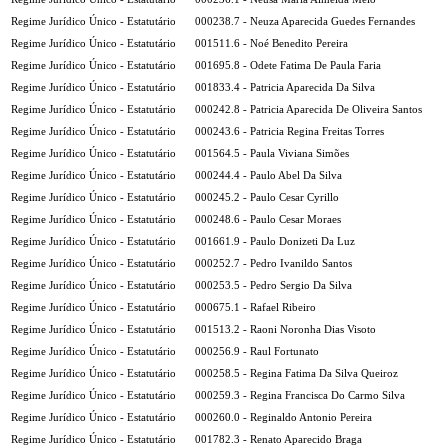
Regime Jurídico Único - Estatutário
000238.7 - Neuza Aparecida Guedes Fernandes
Regime Jurídico Único - Estatutário
001511.6 - Noé Benedito Pereira
Regime Jurídico Único - Estatutário
001695.8 - Odete Fatima De Paula Faria
Regime Jurídico Único - Estatutário
001833.4 - Patricia Aparecida Da Silva
Regime Jurídico Único - Estatutário
000242.8 - Patricia Aparecida De Oliveira Santos
Regime Jurídico Único - Estatutário
000243.6 - Patricia Regina Freitas Torres
Regime Jurídico Único - Estatutário
001564.5 - Paula Viviana Simões
Regime Jurídico Único - Estatutário
000244.4 - Paulo Abel Da Silva
Regime Jurídico Único - Estatutário
000245.2 - Paulo Cesar Cyrillo
Regime Jurídico Único - Estatutário
000248.6 - Paulo Cesar Moraes
Regime Jurídico Único - Estatutário
001661.9 - Paulo Donizeti Da Luz
Regime Jurídico Único - Estatutário
000252.7 - Pedro Ivanildo Santos
Regime Jurídico Único - Estatutário
000253.5 - Pedro Sergio Da Silva
Regime Jurídico Único - Estatutário
000675.1 - Rafael Ribeiro
Regime Jurídico Único - Estatutário
001513.2 - Raoni Noronha Dias Visoto
Regime Jurídico Único - Estatutário
000256.9 - Raul Fortunato
Regime Jurídico Único - Estatutário
000258.5 - Regina Fatima Da Silva Queiroz
Regime Jurídico Único - Estatutário
000259.3 - Regina Francisca Do Carmo Silva
Regime Jurídico Único - Estatutário
000260.0 - Reginaldo Antonio Pereira
Regime Jurídico Único - Estatutário
001782.3 - Renato Aparecido Braga