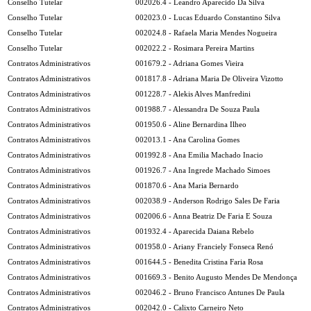
Conselho Tutelar
002026.4 - Leandro Aparecido Da Silva
Conselho Tutelar
002023.0 - Lucas Eduardo Constantino Silva
Conselho Tutelar
002024.8 - Rafaela Maria Mendes Nogueira
Conselho Tutelar
002022.2 - Rosimara Pereira Martins
Contratos Administrativos
001679.2 - Adriana Gomes Vieira
Contratos Administrativos
001817.8 - Adriana Maria De Oliveira Vizotto
Contratos Administrativos
001228.7 - Alekis Alves Manfredini
Contratos Administrativos
001988.7 - Alessandra De Souza Paula
Contratos Administrativos
001950.6 - Aline Bernardina Ilheo
Contratos Administrativos
002013.1 - Ana Carolina Gomes
Contratos Administrativos
001992.8 - Ana Emilia Machado Inacio
Contratos Administrativos
001926.7 - Ana Ingrede Machado Simoes
Contratos Administrativos
001870.6 - Ana Maria Bernardo
Contratos Administrativos
002038.9 - Anderson Rodrigo Sales De Faria
Contratos Administrativos
002006.6 - Anna Beatriz De Faria E Souza
Contratos Administrativos
001932.4 - Aparecida Daiana Rebelo
Contratos Administrativos
001958.0 - Ariany Franciely Fonseca Renó
Contratos Administrativos
001644.5 - Benedita Cristina Faria Rosa
Contratos Administrativos
001669.3 - Benito Augusto Mendes De Mendonça
Contratos Administrativos
002046.2 - Bruno Francisco Antunes De Paula
Contratos Administrativos
002042.0 - Calixto Carneiro Neto