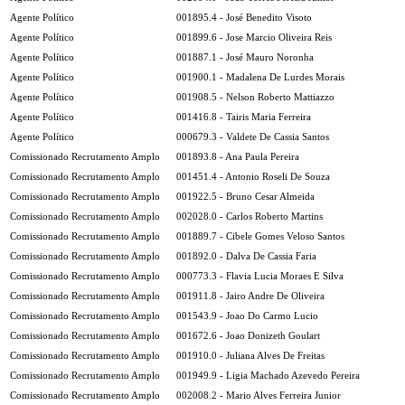
Agente Político
001895.4 - José Benedito Visoto
Agente Político
001899.6 - Jose Marcio Oliveira Reis
Agente Político
001887.1 - José Mauro Noronha
Agente Político
001900.1 - Madalena De Lurdes Morais
Agente Político
001908.5 - Nelson Roberto Mattiazzo
Agente Político
001416.8 - Tairis Maria Ferreira
Agente Político
000679.3 - Valdete De Cassia Santos
Comissionado Recrutamento Amplo
001893.8 - Ana Paula Pereira
Comissionado Recrutamento Amplo
001451.4 - Antonio Roseli De Souza
Comissionado Recrutamento Amplo
001922.5 - Bruno Cesar Almeida
Comissionado Recrutamento Amplo
002028.0 - Carlos Roberto Martins
Comissionado Recrutamento Amplo
001889.7 - Cibele Gomes Veloso Santos
Comissionado Recrutamento Amplo
001892.0 - Dalva De Cassia Faria
Comissionado Recrutamento Amplo
000773.3 - Flavia Lucia Moraes E Silva
Comissionado Recrutamento Amplo
001911.8 - Jairo Andre De Oliveira
Comissionado Recrutamento Amplo
001543.9 - Joao Do Carmo Lucio
Comissionado Recrutamento Amplo
001672.6 - Joao Donizeth Goulart
Comissionado Recrutamento Amplo
001910.0 - Juliana Alves De Freitas
Comissionado Recrutamento Amplo
001949.9 - Ligia Machado Azevedo Pereira
Comissionado Recrutamento Amplo
002008.2 - Mario Alves Ferreira Junior