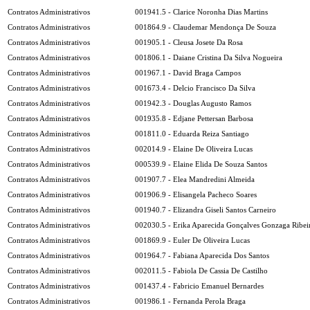
Contratos Administrativos
001941.5 - Clarice Noronha Dias Martins
Contratos Administrativos
001864.9 - Claudemar Mendonça De Souza
Contratos Administrativos
001905.1 - Cleusa Josete Da Rosa
Contratos Administrativos
001806.1 - Daiane Cristina Da Silva Nogueira
Contratos Administrativos
001967.1 - David Braga Campos
Contratos Administrativos
001673.4 - Delcio Francisco Da Silva
Contratos Administrativos
001942.3 - Douglas Augusto Ramos
Contratos Administrativos
001935.8 - Edjane Pettersan Barbosa
Contratos Administrativos
001811.0 - Eduarda Reiza Santiago
Contratos Administrativos
002014.9 - Elaine De Oliveira Lucas
Contratos Administrativos
000539.9 - Elaine Elida De Souza Santos
Contratos Administrativos
001907.7 - Elea Mandredini Almeida
Contratos Administrativos
001906.9 - Elisangela Pacheco Soares
Contratos Administrativos
001940.7 - Elizandra Giseli Santos Carneiro
Contratos Administrativos
002030.5 - Erika Aparecida Gonçalves Gonzaga Ribei
Contratos Administrativos
001869.9 - Euler De Oliveira Lucas
Contratos Administrativos
001964.7 - Fabiana Aparecida Dos Santos
Contratos Administrativos
002011.5 - Fabiola De Cassia De Castilho
Contratos Administrativos
001437.4 - Fabricio Emanuel Bernardes
Contratos Administrativos
001986.1 - Fernanda Perola Braga