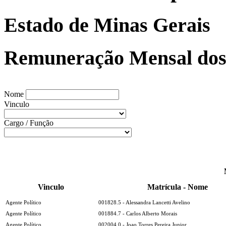
Estado de Minas Gerais
Remuneração Mensal dos 
Nome
Vinculo
Cargo / Função
Vinculo
Matrícula - Nome
Agente Político
001828.5 - Alessandra Lancetti Avelino
Agente Político
001884.7 - Carlos Alberto Morais
Agente Político
002004.0 - Joao Torres Pereira Junior