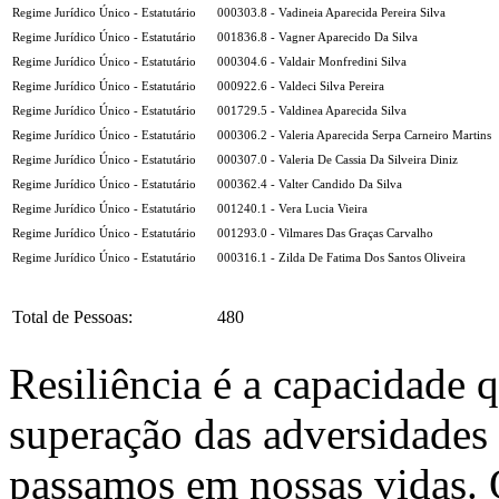
Regime Jurídico Único - Estatutário
000303.8 - Vadineia Aparecida Pereira Silva
Regime Jurídico Único - Estatutário
001836.8 - Vagner Aparecido Da Silva
Regime Jurídico Único - Estatutário
000304.6 - Valdair Monfredini Silva
Regime Jurídico Único - Estatutário
000922.6 - Valdeci Silva Pereira
Regime Jurídico Único - Estatutário
001729.5 - Valdinea Aparecida Silva
Regime Jurídico Único - Estatutário
000306.2 - Valeria Aparecida Serpa Carneiro Martins
Regime Jurídico Único - Estatutário
000307.0 - Valeria De Cassia Da Silveira Diniz
Regime Jurídico Único - Estatutário
000362.4 - Valter Candido Da Silva
Regime Jurídico Único - Estatutário
001240.1 - Vera Lucia Vieira
Regime Jurídico Único - Estatutário
001293.0 - Vilmares Das Graças Carvalho
Regime Jurídico Único - Estatutário
000316.1 - Zilda De Fatima Dos Santos Oliveira
Total de Pessoas:
480
Resiliência é a capacidade 
superação das adversidades
passamos em nossas vidas.