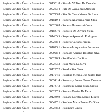
Regime Jurídico Único - Estatutário
001331.8 - Ricardo William De Carvalho
Regime Jurídico Único - Estatutário
000263.4 - Rita De Cassia Braz Almeida
Regime Jurídico Único - Estatutário
000723.8 - Rita De Cassia Vizoto De Lima
Regime Jurídico Único - Estatutário
001819.4 - Roberta Aparecida Faria Silva
Regime Jurídico Único - Estatutário
000266.8 - Roberta Romancini Costa
Regime Jurídico Único - Estatutário
001837.6 - Rodolfo De Oliveira Vieira
Regime Jurídico Único - Estatutário
001465.5 - Rogerio Aparecido Rodrigues
Regime Jurídico Único - Estatutário
000268.4 - Rogerio Caetano Pereira
Regime Jurídico Único - Estatutário
001023.1 - Romualdo Aparecido Fortunato
Regime Jurídico Único - Estatutário
000928.4 - Ronaldo Adriano Dos Reis Silva
Regime Jurídico Único - Estatutário
000270.9 - Ronildo Vaz Da Silva
Regime Jurídico Único - Estatutário
000273.3 - Rosa Maria Da Silva
Regime Jurídico Único - Estatutário
001297.2 - Rosalia Rita Costa
Regime Jurídico Único - Estatutário
001724.5 - Rosalina Menina Dos Santos Dias
Regime Jurídico Único - Estatutário
000541.4 - Rosemary Freitas Torres Carneiro
Regime Jurídico Único - Estatutário
001787.3 - Rosemeire Maria Braga Santos
Regime Jurídico Único - Estatutário
000277.5 - Rosiana Pereira De Faria
Regime Jurídico Único - Estatutário
001289.9 - Rosiane Dorotea Morais E Silva
Regime Jurídico Único - Estatutário
000477.1 - Rosilene Maria Pereira Da Silva
Regime Jurídico Único - Estatutário
000278.3 - Rosimeire Cintra