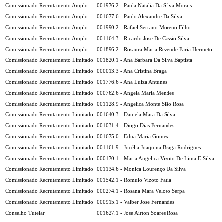
Comissionado Recrutamento Amplo
001976.2 - Paula Natalia Da Silva Morais
Comissionado Recrutamento Amplo
001677.6 - Paulo Alexandre Da Silva
Comissionado Recrutamento Amplo
001990.2 - Rafael Serrano Moreno Filho
Comissionado Recrutamento Amplo
001164.3 - Ricardo Jose De Cassio Silva
Comissionado Recrutamento Amplo
001896.2 - Rosaura Maria Rezende Faria Hermeto
Comissionado Recrutamento Limitado
001820.1 - Ana Barbara Da Silva Baptista
Comissionado Recrutamento Limitado
000013.3 - Ana Cristina Braga
Comissionado Recrutamento Limitado
001776.6 - Ana Luiza Antunes
Comissionado Recrutamento Limitado
000762.6 - Angela Maria Mendes
Comissionado Recrutamento Limitado
001128.9 - Angelica Monte Sião Rosa
Comissionado Recrutamento Limitado
001640.3 - Daniela Mara Da Silva
Comissionado Recrutamento Limitado
001031.4 - Diogo Dias Fernandes
Comissionado Recrutamento Limitado
001675.0 - Edna Maria Gomes
Comissionado Recrutamento Limitado
001161.9 - Jocélia Joaquina Braga Rodrigues
Comissionado Recrutamento Limitado
000170.1 - Maria Angelica Vizoto De Lima E Silva
Comissionado Recrutamento Limitado
001134.6 - Monica Lourenço Da Silva
Comissionado Recrutamento Limitado
001542.1 - Romulo Vizoto Faria
Comissionado Recrutamento Limitado
000274.1 - Rosana Mara Veloso Serpa
Comissionado Recrutamento Limitado
000915.1 - Valber Jose Fernandes
Conselho Tutelar
001627.1 - Jose Airton Soares Rosa