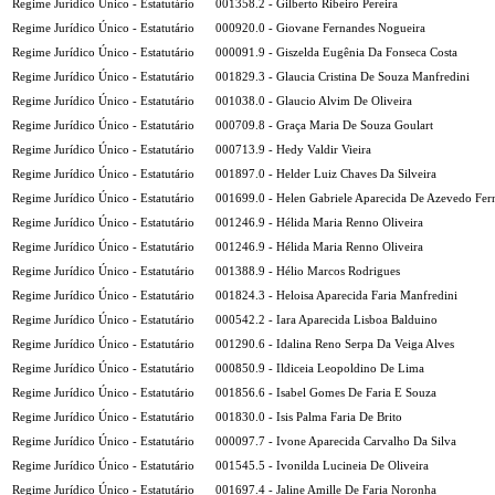
Regime Jurídico Único - Estatutário
001358.2 - Gilberto Ribeiro Pereira
Regime Jurídico Único - Estatutário
000920.0 - Giovane Fernandes Nogueira
Regime Jurídico Único - Estatutário
000091.9 - Giszelda Eugênia Da Fonseca Costa
Regime Jurídico Único - Estatutário
001829.3 - Glaucia Cristina De Souza Manfredini
Regime Jurídico Único - Estatutário
001038.0 - Glaucio Alvim De Oliveira
Regime Jurídico Único - Estatutário
000709.8 - Graça Maria De Souza Goulart
Regime Jurídico Único - Estatutário
000713.9 - Hedy Valdir Vieira
Regime Jurídico Único - Estatutário
001897.0 - Helder Luiz Chaves Da Silveira
Regime Jurídico Único - Estatutário
001699.0 - Helen Gabriele Aparecida De Azevedo Fer
Regime Jurídico Único - Estatutário
001246.9 - Hélida Maria Renno Oliveira
Regime Jurídico Único - Estatutário
001246.9 - Hélida Maria Renno Oliveira
Regime Jurídico Único - Estatutário
001388.9 - Hélio Marcos Rodrigues
Regime Jurídico Único - Estatutário
001824.3 - Heloisa Aparecida Faria Manfredini
Regime Jurídico Único - Estatutário
000542.2 - Iara Aparecida Lisboa Balduino
Regime Jurídico Único - Estatutário
001290.6 - Idalina Reno Serpa Da Veiga Alves
Regime Jurídico Único - Estatutário
000850.9 - Ildiceia Leopoldino De Lima
Regime Jurídico Único - Estatutário
001856.6 - Isabel Gomes De Faria E Souza
Regime Jurídico Único - Estatutário
001830.0 - Isis Palma Faria De Brito
Regime Jurídico Único - Estatutário
000097.7 - Ivone Aparecida Carvalho Da Silva
Regime Jurídico Único - Estatutário
001545.5 - Ivonilda Lucineia De Oliveira
Regime Jurídico Único - Estatutário
001697.4 - Jaline Amille De Faria Noronha