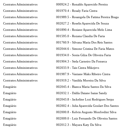
Contratos Administrativos
000924.2 - Ronaldo Aparecido Pereira
Contratos Administrativos
001970.4 - Rosaly Faria Cintra
Contratos Administrativos
001989.5 - Rosangela De Fatima Pereira Braga
Contratos Administrativos
002027.2 - Roselis Aparecida De Souza
Contratos Administrativos
001890.4 - Rosiane Aparecida Melo Lima
Contratos Administrativos
001595.0 - Rozana Claudia De Faria
Contratos Administrativos
001760.9 - Silvana Maria Dos Reis Santos
Contratos Administrativos
002044.6 - Simone Cristina De Faria Matos
Contratos Administrativos
001934.0 - Sonia Gilza De Oliveira Faria
Contratos Administrativos
001904.3 - Stela Carneiro Da Fonseca
Contratos Administrativos
002033.9 - Tais Cintra Mikejevs
Contratos Administrativos
001987.9 - Vaniane Maks Ribeiro Cintra
Contratos Administrativos
001919.2 - Vanilda Moreira Da Silva
Estagiário
002045.4 - Bianca Maria Santos Da Silva
Estagiário
002032.1 - Dalila Daiane Isaias Sandy
Estagiário
002043.8 - Jackeline Lozi Rodrigues Serpa
Estagiário
002002.4 - Julia Aparecida Goulart Dos Santos
Estagiário
002000.8 - Kelvin Augusto Monfredini Silva
Estagiário
002009.0 - Luiz Fernando De Oliveira Santos
Estagiário
002012.3 - Mayara Katy Da Silva