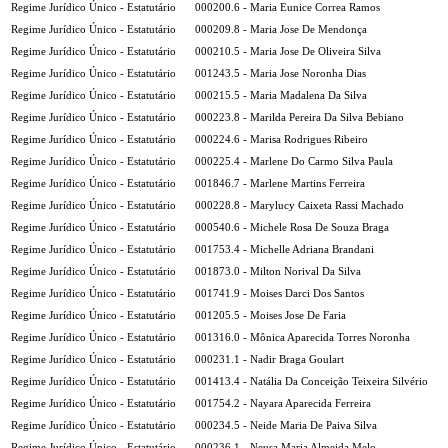
Regime Jurídico Único - Estatutário
000200.6 - Maria Eunice Correa Ramos
Regime Jurídico Único - Estatutário
000209.8 - Maria Jose De Mendonça
Regime Jurídico Único - Estatutário
000210.5 - Maria Jose De Oliveira Silva
Regime Jurídico Único - Estatutário
001243.5 - Maria Jose Noronha Dias
Regime Jurídico Único - Estatutário
000215.5 - Maria Madalena Da Silva
Regime Jurídico Único - Estatutário
000223.8 - Marilda Pereira Da Silva Bebiano
Regime Jurídico Único - Estatutário
000224.6 - Marisa Rodrigues Ribeiro
Regime Jurídico Único - Estatutário
000225.4 - Marlene Do Carmo Silva Paula
Regime Jurídico Único - Estatutário
001846.7 - Marlene Martins Ferreira
Regime Jurídico Único - Estatutário
000228.8 - Marylucy Caixeta Rassi Machado
Regime Jurídico Único - Estatutário
000540.6 - Michele Rosa De Souza Braga
Regime Jurídico Único - Estatutário
001753.4 - Michelle Adriana Brandani
Regime Jurídico Único - Estatutário
001873.0 - Milton Norival Da Silva
Regime Jurídico Único - Estatutário
001741.9 - Moises Darci Dos Santos
Regime Jurídico Único - Estatutário
001205.5 - Moises Jose De Faria
Regime Jurídico Único - Estatutário
001316.0 - Mônica Aparecida Torres Noronha
Regime Jurídico Único - Estatutário
000231.1 - Nadir Braga Goulart
Regime Jurídico Único - Estatutário
001413.4 - Natália Da Conceição Teixeira Silvério
Regime Jurídico Único - Estatutário
001754.2 - Nayara Aparecida Ferreira
Regime Jurídico Único - Estatutário
000234.5 - Neide Maria De Paiva Silva
Regime Jurídico Único - Estatutário
000236.1 - Neusa Maria Almeida Melo