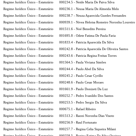
Regime Jurídico Único - Estatutário
000234.5 - Neide Maria De Paiva Silva
Regime Jurídico Único - Estatutário
000236.1 - Neusa Maria De Almeida Melo
Regime Jurídico Único - Estatutário
000238.7 - Neuza Aparecida Guedes Fernandes
Regime Jurídico Único - Estatutário
000939.1 - Nivea Heloisa Romeiro Noronha Loureiro
Regime Jurídico Único - Estatutário
001511.6 - Noé Benedito Pereira
Regime Jurídico Único - Estatutário
001695.8 - Odete Fatima De Paula Faria
Regime Jurídico Único - Estatutário
001833.4 - Patricia Aparecida Da Silva
Regime Jurídico Único - Estatutário
000242.8 - Patricia Aparecida De Oliveira Santos
Regime Jurídico Único - Estatutário
000243.6 - Patricia Regina Freitas Torres
Regime Jurídico Único - Estatutário
001564.5 - Paula Viviana Simões
Regime Jurídico Único - Estatutário
000244.4 - Paulo Abel Da Silva
Regime Jurídico Único - Estatutário
000245.2 - Paulo Cesar Cyrillo
Regime Jurídico Único - Estatutário
000248.6 - Paulo Cesar Moraes
Regime Jurídico Único - Estatutário
001661.9 - Paulo Donizeti Da Luz
Regime Jurídico Único - Estatutário
000252.7 - Pedro Ivanildo Dos Santos
Regime Jurídico Único - Estatutário
000253.5 - Pedro Sergio Da Silva
Regime Jurídico Único - Estatutário
000675.1 - Rafael Ribeiro
Regime Jurídico Único - Estatutário
001513.2 - Raoni Noronha Dias Visoto
Regime Jurídico Único - Estatutário
000256.9 - Raul Fortunato
Regime Jurídico Único - Estatutário
000257.7 - Regina Celia Siqueira Milani
Regime Jurídico Único - Estatutário
000258.5 - Regina Fatima Da Silva Queiroz