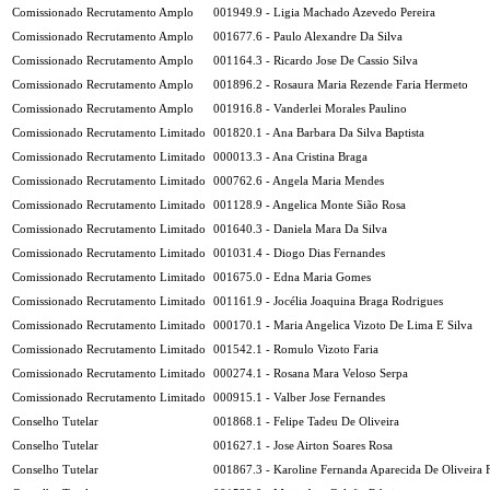
Comissionado Recrutamento Amplo
001949.9 - Ligia Machado Azevedo Pereira
Comissionado Recrutamento Amplo
001677.6 - Paulo Alexandre Da Silva
Comissionado Recrutamento Amplo
001164.3 - Ricardo Jose De Cassio Silva
Comissionado Recrutamento Amplo
001896.2 - Rosaura Maria Rezende Faria Hermeto
Comissionado Recrutamento Amplo
001916.8 - Vanderlei Morales Paulino
Comissionado Recrutamento Limitado
001820.1 - Ana Barbara Da Silva Baptista
Comissionado Recrutamento Limitado
000013.3 - Ana Cristina Braga
Comissionado Recrutamento Limitado
000762.6 - Angela Maria Mendes
Comissionado Recrutamento Limitado
001128.9 - Angelica Monte Sião Rosa
Comissionado Recrutamento Limitado
001640.3 - Daniela Mara Da Silva
Comissionado Recrutamento Limitado
001031.4 - Diogo Dias Fernandes
Comissionado Recrutamento Limitado
001675.0 - Edna Maria Gomes
Comissionado Recrutamento Limitado
001161.9 - Jocélia Joaquina Braga Rodrigues
Comissionado Recrutamento Limitado
000170.1 - Maria Angelica Vizoto De Lima E Silva
Comissionado Recrutamento Limitado
001542.1 - Romulo Vizoto Faria
Comissionado Recrutamento Limitado
000274.1 - Rosana Mara Veloso Serpa
Comissionado Recrutamento Limitado
000915.1 - Valber Jose Fernandes
Conselho Tutelar
001868.1 - Felipe Tadeu De Oliveira
Conselho Tutelar
001627.1 - Jose Airton Soares Rosa
Conselho Tutelar
001867.3 - Karoline Fernanda Aparecida De Oliveira 