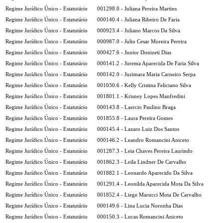
Regime Jurídico Único - Estatutário
001298.0 - Juliana Pereira Martins
Regime Jurídico Único - Estatutário
000140.4 - Juliana Ribeiro De Faria
Regime Jurídico Único - Estatutário
000923.4 - Juliano Marcos Da Silva
Regime Jurídico Único - Estatutário
000987.0 - Julio Cesar Moreira Pereira
Regime Jurídico Único - Estatutário
000427.6 - Junior Donizeti Dias
Regime Jurídico Único - Estatutário
000141.2 - Jurema Aparecida De Faria Silva
Regime Jurídico Único - Estatutário
000142.0 - Juzimara Maria Carneiro Serpa
Regime Jurídico Único - Estatutário
001030.6 - Kelly Cristina Feliciano Silva
Regime Jurídico Único - Estatutário
001801.1 - Krisney Lopes Manfredini
Regime Jurídico Único - Estatutário
000143.8 - Laercio Paulino Braga
Regime Jurídico Único - Estatutário
001855.8 - Laura Pereira Gomes
Regime Jurídico Único - Estatutário
000145.4 - Lazaro Luiz Dos Santos
Regime Jurídico Único - Estatutário
000146.2 - Leandro Romancini Aniceto
Regime Jurídico Único - Estatutário
001287.3 - Leia Chaves Pereira Laurindo
Regime Jurídico Único - Estatutário
001862.3 - Leila Lindner De Carvalho
Regime Jurídico Único - Estatutário
001882.1 - Leonardo Aparecido Da Silva
Regime Jurídico Único - Estatutário
001291.4 - Leonilda Aparecida Mota Da Silva
Regime Jurídico Único - Estatutário
001852.4 - Liege Marucci Mota De Carvalho
Regime Jurídico Único - Estatutário
000149.6 - Lina Lucia Noronha Dias
Regime Jurídico Único - Estatutário
000150.3 - Lucas Romancini Aniceto