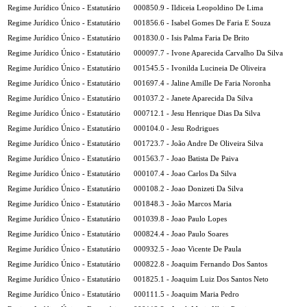
Regime Jurídico Único - Estatutário
000850.9 - Ildiceia Leopoldino De Lima
Regime Jurídico Único - Estatutário
001856.6 - Isabel Gomes De Faria E Souza
Regime Jurídico Único - Estatutário
001830.0 - Isis Palma Faria De Brito
Regime Jurídico Único - Estatutário
000097.7 - Ivone Aparecida Carvalho Da Silva
Regime Jurídico Único - Estatutário
001545.5 - Ivonilda Lucineia De Oliveira
Regime Jurídico Único - Estatutário
001697.4 - Jaline Amille De Faria Noronha
Regime Jurídico Único - Estatutário
001037.2 - Janete Aparecida Da Silva
Regime Jurídico Único - Estatutário
000712.1 - Jesu Henrique Dias Da Silva
Regime Jurídico Único - Estatutário
000104.0 - Jesu Rodrigues
Regime Jurídico Único - Estatutário
001723.7 - João Andre De Oliveira Silva
Regime Jurídico Único - Estatutário
001563.7 - Joao Batista De Paiva
Regime Jurídico Único - Estatutário
000107.4 - Joao Carlos Da Silva
Regime Jurídico Único - Estatutário
000108.2 - Joao Donizeti Da Silva
Regime Jurídico Único - Estatutário
001848.3 - João Marcos Maria
Regime Jurídico Único - Estatutário
001039.8 - Joao Paulo Lopes
Regime Jurídico Único - Estatutário
000824.4 - Joao Paulo Soares
Regime Jurídico Único - Estatutário
000932.5 - Joao Vicente De Paula
Regime Jurídico Único - Estatutário
000822.8 - Joaquim Fernando Dos Santos
Regime Jurídico Único - Estatutário
001825.1 - Joaquim Luiz Dos Santos Neto
Regime Jurídico Único - Estatutário
000111.5 - Joaquim Maria Pedro