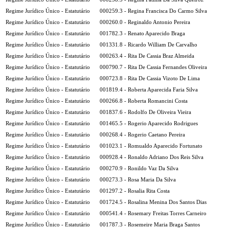
Regime Jurídico Único - Estatutário
000259.3 - Regina Francisca Do Carmo Silva
Regime Jurídico Único - Estatutário
000260.0 - Reginaldo Antonio Pereira
Regime Jurídico Único - Estatutário
001782.3 - Renato Aparecido Braga
Regime Jurídico Único - Estatutário
001331.8 - Ricardo William De Carvalho
Regime Jurídico Único - Estatutário
000263.4 - Rita De Cassia Braz Almeida
Regime Jurídico Único - Estatutário
000790.7 - Rita De Cassia Fernandes Oliveira
Regime Jurídico Único - Estatutário
000723.8 - Rita De Cassia Vizoto De Lima
Regime Jurídico Único - Estatutário
001819.4 - Roberta Aparecida Faria Silva
Regime Jurídico Único - Estatutário
000266.8 - Roberta Romancini Costa
Regime Jurídico Único - Estatutário
001837.6 - Rodolfo De Oliveira Vieira
Regime Jurídico Único - Estatutário
001465.5 - Rogerio Aparecido Rodrigues
Regime Jurídico Único - Estatutário
000268.4 - Rogerio Caetano Pereira
Regime Jurídico Único - Estatutário
001023.1 - Romualdo Aparecido Fortunato
Regime Jurídico Único - Estatutário
000928.4 - Ronaldo Adriano Dos Reis Silva
Regime Jurídico Único - Estatutário
000270.9 - Ronildo Vaz Da Silva
Regime Jurídico Único - Estatutário
000273.3 - Rosa Maria Da Silva
Regime Jurídico Único - Estatutário
001297.2 - Rosalia Rita Costa
Regime Jurídico Único - Estatutário
001724.5 - Rosalina Menina Dos Santos Dias
Regime Jurídico Único - Estatutário
000541.4 - Rosemary Freitas Torres Carneiro
Regime Jurídico Único - Estatutário
001787.3 - Rosemeire Maria Braga Santos