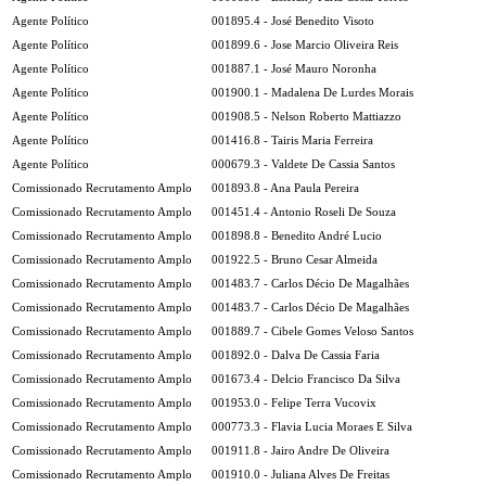
Agente Político
001895.4 - José Benedito Visoto
Agente Político
001899.6 - Jose Marcio Oliveira Reis
Agente Político
001887.1 - José Mauro Noronha
Agente Político
001900.1 - Madalena De Lurdes Morais
Agente Político
001908.5 - Nelson Roberto Mattiazzo
Agente Político
001416.8 - Tairis Maria Ferreira
Agente Político
000679.3 - Valdete De Cassia Santos
Comissionado Recrutamento Amplo
001893.8 - Ana Paula Pereira
Comissionado Recrutamento Amplo
001451.4 - Antonio Roseli De Souza
Comissionado Recrutamento Amplo
001898.8 - Benedito André Lucio
Comissionado Recrutamento Amplo
001922.5 - Bruno Cesar Almeida
Comissionado Recrutamento Amplo
001483.7 - Carlos Décio De Magalhães
Comissionado Recrutamento Amplo
001483.7 - Carlos Décio De Magalhães
Comissionado Recrutamento Amplo
001889.7 - Cibele Gomes Veloso Santos
Comissionado Recrutamento Amplo
001892.0 - Dalva De Cassia Faria
Comissionado Recrutamento Amplo
001673.4 - Delcio Francisco Da Silva
Comissionado Recrutamento Amplo
001953.0 - Felipe Terra Vucovix
Comissionado Recrutamento Amplo
000773.3 - Flavia Lucia Moraes E Silva
Comissionado Recrutamento Amplo
001911.8 - Jairo Andre De Oliveira
Comissionado Recrutamento Amplo
001910.0 - Juliana Alves De Freitas