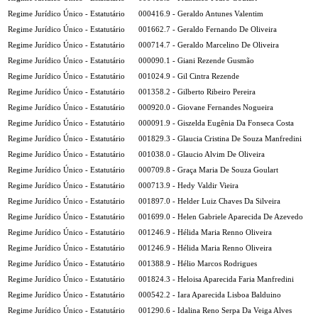
Regime Jurídico Único - Estatutário
000416.9 - Geraldo Antunes Valentim
Regime Jurídico Único - Estatutário
001662.7 - Geraldo Fernando De Oliveira
Regime Jurídico Único - Estatutário
000714.7 - Geraldo Marcelino De Oliveira
Regime Jurídico Único - Estatutário
000090.1 - Giani Rezende Gusmão
Regime Jurídico Único - Estatutário
001024.9 - Gil Cintra Rezende
Regime Jurídico Único - Estatutário
001358.2 - Gilberto Ribeiro Pereira
Regime Jurídico Único - Estatutário
000920.0 - Giovane Fernandes Nogueira
Regime Jurídico Único - Estatutário
000091.9 - Giszelda Eugênia Da Fonseca Costa
Regime Jurídico Único - Estatutário
001829.3 - Glaucia Cristina De Souza Manfredini
Regime Jurídico Único - Estatutário
001038.0 - Glaucio Alvim De Oliveira
Regime Jurídico Único - Estatutário
000709.8 - Graça Maria De Souza Goulart
Regime Jurídico Único - Estatutário
000713.9 - Hedy Valdir Vieira
Regime Jurídico Único - Estatutário
001897.0 - Helder Luiz Chaves Da Silveira
Regime Jurídico Único - Estatutário
001699.0 - Helen Gabriele Aparecida De Azevedo
Regime Jurídico Único - Estatutário
001246.9 - Hélida Maria Renno Oliveira
Regime Jurídico Único - Estatutário
001246.9 - Hélida Maria Renno Oliveira
Regime Jurídico Único - Estatutário
001388.9 - Hélio Marcos Rodrigues
Regime Jurídico Único - Estatutário
001824.3 - Heloisa Aparecida Faria Manfredini
Regime Jurídico Único - Estatutário
000542.2 - Iara Aparecida Lisboa Balduino
Regime Jurídico Único - Estatutário
001290.6 - Idalina Reno Serpa Da Veiga Alves