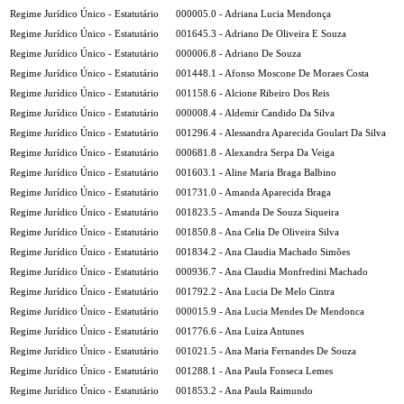
Regime Jurídico Único - Estatutário
000005.0 - Adriana Lucia Mendonça
Regime Jurídico Único - Estatutário
001645.3 - Adriano De Oliveira E Souza
Regime Jurídico Único - Estatutário
000006.8 - Adriano De Souza
Regime Jurídico Único - Estatutário
001448.1 - Afonso Moscone De Moraes Costa
Regime Jurídico Único - Estatutário
001158.6 - Alcione Ribeiro Dos Reis
Regime Jurídico Único - Estatutário
000008.4 - Aldemir Candido Da Silva
Regime Jurídico Único - Estatutário
001296.4 - Alessandra Aparecida Goulart Da Silva
Regime Jurídico Único - Estatutário
000681.8 - Alexandra Serpa Da Veiga
Regime Jurídico Único - Estatutário
001603.1 - Aline Maria Braga Balbino
Regime Jurídico Único - Estatutário
001731.0 - Amanda Aparecida Braga
Regime Jurídico Único - Estatutário
001823.5 - Amanda De Souza Siqueira
Regime Jurídico Único - Estatutário
001850.8 - Ana Celia De Oliveira Silva
Regime Jurídico Único - Estatutário
001834.2 - Ana Claudia Machado Simões
Regime Jurídico Único - Estatutário
000936.7 - Ana Claudia Monfredini Machado
Regime Jurídico Único - Estatutário
001792.2 - Ana Lucia De Melo Cintra
Regime Jurídico Único - Estatutário
000015.9 - Ana Lucia Mendes De Mendonca
Regime Jurídico Único - Estatutário
001776.6 - Ana Luiza Antunes
Regime Jurídico Único - Estatutário
001021.5 - Ana Maria Fernandes De Souza
Regime Jurídico Único - Estatutário
001288.1 - Ana Paula Fonseca Lemes
Regime Jurídico Único - Estatutário
001853.2 - Ana Paula Raimundo