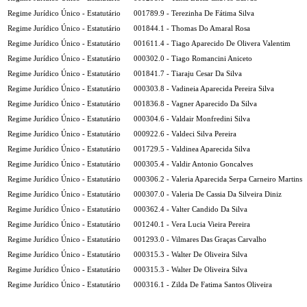
Regime Jurídico Único - Estatutário
001789.9 - Terezinha De Fátima Silva
Regime Jurídico Único - Estatutário
001844.1 - Thomas Do Amaral Rosa
Regime Jurídico Único - Estatutário
001611.4 - Tiago Aparecido De Olivera Valentim
Regime Jurídico Único - Estatutário
000302.0 - Tiago Romancini Aniceto
Regime Jurídico Único - Estatutário
001841.7 - Tiaraju Cesar Da Silva
Regime Jurídico Único - Estatutário
000303.8 - Vadineia Aparecida Pereira Silva
Regime Jurídico Único - Estatutário
001836.8 - Vagner Aparecido Da Silva
Regime Jurídico Único - Estatutário
000304.6 - Valdair Monfredini Silva
Regime Jurídico Único - Estatutário
000922.6 - Valdeci Silva Pereira
Regime Jurídico Único - Estatutário
001729.5 - Valdinea Aparecida Silva
Regime Jurídico Único - Estatutário
000305.4 - Valdir Antonio Goncalves
Regime Jurídico Único - Estatutário
000306.2 - Valeria Aparecida Serpa Carneiro Martins
Regime Jurídico Único - Estatutário
000307.0 - Valeria De Cassia Da Silveira Diniz
Regime Jurídico Único - Estatutário
000362.4 - Valter Candido Da Silva
Regime Jurídico Único - Estatutário
001240.1 - Vera Lucia Vieira Pereira
Regime Jurídico Único - Estatutário
001293.0 - Vilmares Das Graças Carvalho
Regime Jurídico Único - Estatutário
000315.3 - Walter De Oliveira Silva
Regime Jurídico Único - Estatutário
000315.3 - Walter De Oliveira Silva
Regime Jurídico Único - Estatutário
000316.1 - Zilda De Fatima Santos Oliveira