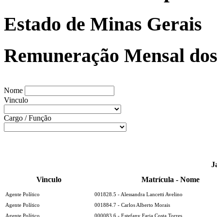
Estado de Minas Gerais
Remuneração Mensal dos 
Nome
Vinculo
Cargo / Função
J
Vinculo
Matrícula - Nome
Agente Político
001828.5 - Alessandra Lancetti Avelino
Agente Político
001884.7 - Carlos Alberto Morais
Agente Político
000083.6 - Estefany Faria Costa Torres