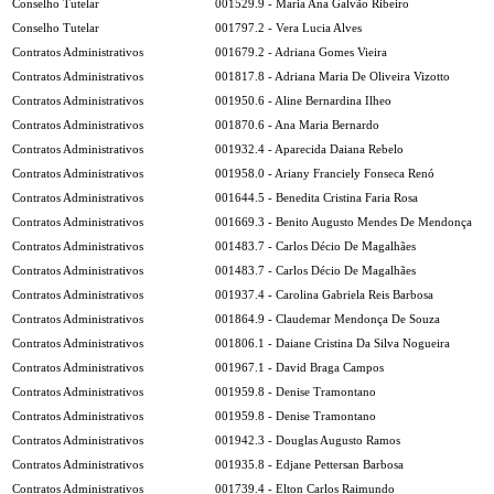
Conselho Tutelar
001529.9 - Maria Ana Galvão Ribeiro
Conselho Tutelar
001797.2 - Vera Lucia Alves
Contratos Administrativos
001679.2 - Adriana Gomes Vieira
Contratos Administrativos
001817.8 - Adriana Maria De Oliveira Vizotto
Contratos Administrativos
001950.6 - Aline Bernardina Ilheo
Contratos Administrativos
001870.6 - Ana Maria Bernardo
Contratos Administrativos
001932.4 - Aparecida Daiana Rebelo
Contratos Administrativos
001958.0 - Ariany Franciely Fonseca Renó
Contratos Administrativos
001644.5 - Benedita Cristina Faria Rosa
Contratos Administrativos
001669.3 - Benito Augusto Mendes De Mendonça
Contratos Administrativos
001483.7 - Carlos Décio De Magalhães
Contratos Administrativos
001483.7 - Carlos Décio De Magalhães
Contratos Administrativos
001937.4 - Carolina Gabriela Reis Barbosa
Contratos Administrativos
001864.9 - Claudemar Mendonça De Souza
Contratos Administrativos
001806.1 - Daiane Cristina Da Silva Nogueira
Contratos Administrativos
001967.1 - David Braga Campos
Contratos Administrativos
001959.8 - Denise Tramontano
Contratos Administrativos
001959.8 - Denise Tramontano
Contratos Administrativos
001942.3 - Douglas Augusto Ramos
Contratos Administrativos
001935.8 - Edjane Pettersan Barbosa
Contratos Administrativos
001739.4 - Elton Carlos Raimundo