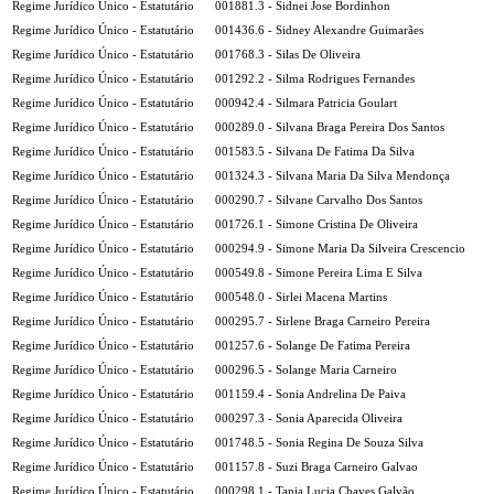
Regime Jurídico Único - Estatutário
001881.3 - Sidnei Jose Bordinhon
Regime Jurídico Único - Estatutário
001436.6 - Sidney Alexandre Guimarães
Regime Jurídico Único - Estatutário
001768.3 - Silas De Oliveira
Regime Jurídico Único - Estatutário
001292.2 - Silma Rodrigues Fernandes
Regime Jurídico Único - Estatutário
000942.4 - Silmara Patricia Goulart
Regime Jurídico Único - Estatutário
000289.0 - Silvana Braga Pereira Dos Santos
Regime Jurídico Único - Estatutário
001583.5 - Silvana De Fatima Da Silva
Regime Jurídico Único - Estatutário
001324.3 - Silvana Maria Da Silva Mendonça
Regime Jurídico Único - Estatutário
000290.7 - Silvane Carvalho Dos Santos
Regime Jurídico Único - Estatutário
001726.1 - Simone Cristina De Oliveira
Regime Jurídico Único - Estatutário
000294.9 - Simone Maria Da Silveira Crescencio
Regime Jurídico Único - Estatutário
000549.8 - Simone Pereira Lima E Silva
Regime Jurídico Único - Estatutário
000548.0 - Sirlei Macena Martins
Regime Jurídico Único - Estatutário
000295.7 - Sirlene Braga Carneiro Pereira
Regime Jurídico Único - Estatutário
001257.6 - Solange De Fatima Pereira
Regime Jurídico Único - Estatutário
000296.5 - Solange Maria Carneiro
Regime Jurídico Único - Estatutário
001159.4 - Sonia Andrelina De Paiva
Regime Jurídico Único - Estatutário
000297.3 - Sonia Aparecida Oliveira
Regime Jurídico Único - Estatutário
001748.5 - Sonia Regina De Souza Silva
Regime Jurídico Único - Estatutário
001157.8 - Suzi Braga Carneiro Galvao
Regime Jurídico Único - Estatutário
000298.1 - Tania Lucia Chaves Galvão