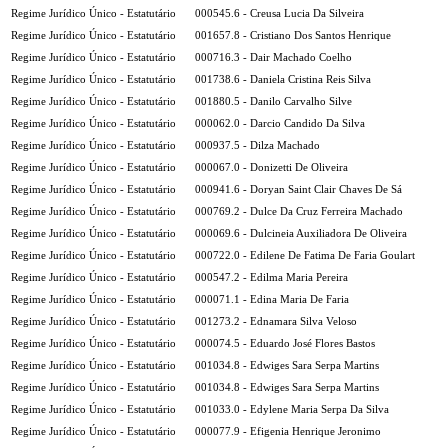
Regime Jurídico Único - Estatutário
000545.6 - Creusa Lucia Da Silveira
Regime Jurídico Único - Estatutário
001657.8 - Cristiano Dos Santos Henrique
Regime Jurídico Único - Estatutário
000716.3 - Dair Machado Coelho
Regime Jurídico Único - Estatutário
001738.6 - Daniela Cristina Reis Silva
Regime Jurídico Único - Estatutário
001880.5 - Danilo Carvalho Silve
Regime Jurídico Único - Estatutário
000062.0 - Darcio Candido Da Silva
Regime Jurídico Único - Estatutário
000937.5 - Dilza Machado
Regime Jurídico Único - Estatutário
000067.0 - Donizetti De Oliveira
Regime Jurídico Único - Estatutário
000941.6 - Doryan Saint Clair Chaves De Sá
Regime Jurídico Único - Estatutário
000769.2 - Dulce Da Cruz Ferreira Machado
Regime Jurídico Único - Estatutário
000069.6 - Dulcineia Auxiliadora De Oliveira
Regime Jurídico Único - Estatutário
000722.0 - Edilene De Fatima De Faria Goulart
Regime Jurídico Único - Estatutário
000547.2 - Edilma Maria Pereira
Regime Jurídico Único - Estatutário
000071.1 - Edina Maria De Faria
Regime Jurídico Único - Estatutário
001273.2 - Ednamara Silva Veloso
Regime Jurídico Único - Estatutário
000074.5 - Eduardo José Flores Bastos
Regime Jurídico Único - Estatutário
001034.8 - Edwiges Sara Serpa Martins
Regime Jurídico Único - Estatutário
001034.8 - Edwiges Sara Serpa Martins
Regime Jurídico Único - Estatutário
001033.0 - Edylene Maria Serpa Da Silva
Regime Jurídico Único - Estatutário
000077.9 - Efigenia Henrique Jeronimo