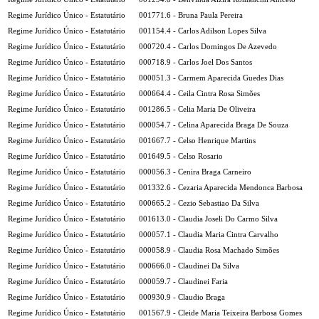
Regime Jurídico Único - Estatutário
001771.6 - Bruna Paula Pereira
Regime Jurídico Único - Estatutário
001154.4 - Carlos Adilson Lopes Silva
Regime Jurídico Único - Estatutário
000720.4 - Carlos Domingos De Azevedo
Regime Jurídico Único - Estatutário
000718.9 - Carlos Joel Dos Santos
Regime Jurídico Único - Estatutário
000051.3 - Carmem Aparecida Guedes Dias
Regime Jurídico Único - Estatutário
000664.4 - Ceila Cintra Rosa Simões
Regime Jurídico Único - Estatutário
001286.5 - Celia Maria De Oliveira
Regime Jurídico Único - Estatutário
000054.7 - Celina Aparecida Braga De Souza
Regime Jurídico Único - Estatutário
001667.7 - Celso Henrique Martins
Regime Jurídico Único - Estatutário
001649.5 - Celso Rosario
Regime Jurídico Único - Estatutário
000056.3 - Cenira Braga Carneiro
Regime Jurídico Único - Estatutário
001332.6 - Cezaria Aparecida Mendonca Barbosa
Regime Jurídico Único - Estatutário
000665.2 - Cezio Sebastiao Da Silva
Regime Jurídico Único - Estatutário
001613.0 - Claudia Joseli Do Carmo Silva
Regime Jurídico Único - Estatutário
000057.1 - Claudia Maria Cintra Carvalho
Regime Jurídico Único - Estatutário
000058.9 - Claudia Rosa Machado Simões
Regime Jurídico Único - Estatutário
000666.0 - Claudinei Da Silva
Regime Jurídico Único - Estatutário
000059.7 - Claudinei Faria
Regime Jurídico Único - Estatutário
000930.9 - Claudio Braga
Regime Jurídico Único - Estatutário
001567.9 - Cleide Maria Teixeira Barbosa Gomes