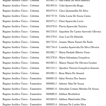
Regime Jurídico Único - Celetista
001601.5 - Ana Paula Da Silva Americo
Regime Jurídico Único - Celetista
001493.6 - Celia Aparecida Braga
Regime Jurídico Único - Celetista
001074.4 - Clara Quintanilha Da Silva
Regime Jurídico Único - Celetista
001737.8 - Clelia Luzia De Souza Cintra
Regime Jurídico Único - Celetista
001075.2 - Eleni Aparecida Lucio
Regime Jurídico Único - Celetista
001078.6 - Flavia Aparecida Teixeira
Regime Jurídico Único - Celetista
001519.0 - Jaqueline Do Carmo Azevedo Oliveira
Regime Jurídico Único - Celetista
001578.6 - Joao Luis De Almeida
Regime Jurídico Único - Celetista
001733.6 - Josiane Maria Nazaré De Paula
Regime Jurídico Único - Celetista
001734.4 - Leandra Aparecida Da Silva Oliveira
Regime Jurídico Único - Celetista
001082.7 - Maria Piedade Ribeiro Faria
Regime Jurídico Único - Celetista
001378.0 - Maria Sebastiana Gonçalves
Regime Jurídico Único - Celetista
001083.5 - Maura Nazaré De Oliveira Goulart
Regime Jurídico Único - Celetista
001122.1 - Queslon Vinicius Gonçalves Antonio
Regime Jurídico Único - Celetista
001085.1 - Rosa Maria Do Amaral
Regime Jurídico Único - Estatutário
000001.8 - Adao Pereira Dos Santos
Regime Jurídico Único - Estatutário
000660.2 - Ademir Silas De Souza
Regime Jurídico Único - Estatutário
000661.0 - Adeodata Cristina Mendes De Souza
Regime Jurídico Único - Estatutário
000680.0 - Adilson Bordinhon
Regime Jurídico Único - Estatutário
001694.0 - Adilson Manfredini Dias
Regime Jurídico Único - Estatutário
000003.4 - Adriana De Lurdes Silva