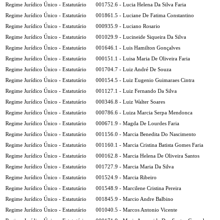
Regime Jurídico Único - Estatutário
001752.6 - Lucia Helena Da Silva Faria
Regime Jurídico Único - Estatutário
001861.5 - Luciane De Fatima Constantino
Regime Jurídico Único - Estatutário
000935.9 - Luciano Rosario
Regime Jurídico Único - Estatutário
001029.9 - Lucineide Siqueira Da Silva
Regime Jurídico Único - Estatutário
001646.1 - Luis Hamilton Gonçalves
Regime Jurídico Único - Estatutário
000151.1 - Luisa Maria De Oliveira Faria
Regime Jurídico Único - Estatutário
001704.7 - Luiz André De Souza
Regime Jurídico Único - Estatutário
000154.5 - Luiz Eugenio Guimaraes Cintra
Regime Jurídico Único - Estatutário
001127.1 - Luiz Fernando Da Silva
Regime Jurídico Único - Estatutário
000346.8 - Luiz Walter Soares
Regime Jurídico Único - Estatutário
000786.6 - Luiza Marcia Serpa Mendonca
Regime Jurídico Único - Estatutário
000671.9 - Magda De Lourdes Faria
Regime Jurídico Único - Estatutário
001156.0 - Marcia Benedita Do Nascimento
Regime Jurídico Único - Estatutário
001160.1 - Marcia Cristina Batista Gomes Faria
Regime Jurídico Único - Estatutário
000162.8 - Marcia Helena De Oliveira Santos
Regime Jurídico Único - Estatutário
001727.9 - Marcia Maria Da Silva
Regime Jurídico Único - Estatutário
001524.9 - Marcia Ribeiro
Regime Jurídico Único - Estatutário
001548.9 - Marcilene Cristina Pereira
Regime Jurídico Único - Estatutário
001845.9 - Marcio Andre Balbino
Regime Jurídico Único - Estatutário
001040.5 - Marcos Antonio Vicente