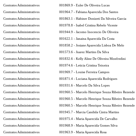
Contratos Administrativos
001869.9 - Euler De Oliveira Lucas
Contratos Administrativos
001964.7 - Fabiana Aparecida Dos Santos
Contratos Administrativos
001863.1 - Habiner Donizeti Da Silveira Garcia
Contratos Administrativos
001978.8 - Isabel Cristina Rebelo Vicente
Contratos Administrativos
001944.9 - Jacomo Inocencio De Oliveira
Contratos Administrativos
001622.1 - Janaina Aparecida Da Costa
Contratos Administrativos
001858.2 - Josiane Aparecida Lisboa De Melo
Contratos Administrativos
001573.6 - Juarez Martins Da Silva
Contratos Administrativos
001832.6 - Kelly Aline De Oliveira Monfredini
Contratos Administrativos
001974.6 - Leticia Cristina Teixeira
Contratos Administrativos
001969.7 - Louise Ferreira Campos
Contratos Administrativos
001871.4 - Luciana Aparecida Rodrigues
Contratos Administrativos
001931.6 - Marcelo Da Silva Lopes
Contratos Administrativos
001960.5 - Marcelo Henrique Souza Ribeiro Rezende
Contratos Administrativos
001960.5 - Marcelo Henrique Souza Ribeiro Rezende
Contratos Administrativos
001960.5 - Marcelo Henrique Souza Ribeiro Rezende
Contratos Administrativos
001945.7 - Marcia Candida Cintra Martins
Contratos Administrativos
001975.4 - Maria Aparecida De Carvalho
Contratos Administrativos
001968.9 - Maria Aparecida Gomes Silva
Contratos Administrativos
001963.9 - Maria Aparecida Rosa