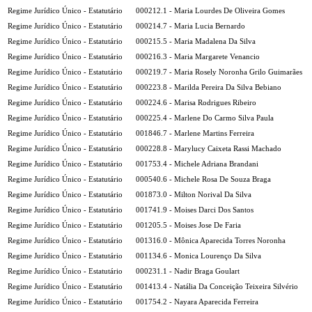
Regime Jurídico Único - Estatutário
000212.1 - Maria Lourdes De Oliveira Gomes
Regime Jurídico Único - Estatutário
000214.7 - Maria Lucia Bernardo
Regime Jurídico Único - Estatutário
000215.5 - Maria Madalena Da Silva
Regime Jurídico Único - Estatutário
000216.3 - Maria Margarete Venancio
Regime Jurídico Único - Estatutário
000219.7 - Maria Rosely Noronha Grilo Guimarães
Regime Jurídico Único - Estatutário
000223.8 - Marilda Pereira Da Silva Bebiano
Regime Jurídico Único - Estatutário
000224.6 - Marisa Rodrigues Ribeiro
Regime Jurídico Único - Estatutário
000225.4 - Marlene Do Carmo Silva Paula
Regime Jurídico Único - Estatutário
001846.7 - Marlene Martins Ferreira
Regime Jurídico Único - Estatutário
000228.8 - Marylucy Caixeta Rassi Machado
Regime Jurídico Único - Estatutário
001753.4 - Michele Adriana Brandani
Regime Jurídico Único - Estatutário
000540.6 - Michele Rosa De Souza Braga
Regime Jurídico Único - Estatutário
001873.0 - Milton Norival Da Silva
Regime Jurídico Único - Estatutário
001741.9 - Moises Darci Dos Santos
Regime Jurídico Único - Estatutário
001205.5 - Moises Jose De Faria
Regime Jurídico Único - Estatutário
001316.0 - Mônica Aparecida Torres Noronha
Regime Jurídico Único - Estatutário
001134.6 - Monica Lourenço Da Silva
Regime Jurídico Único - Estatutário
000231.1 - Nadir Braga Goulart
Regime Jurídico Único - Estatutário
001413.4 - Natália Da Conceição Teixeira Silvério
Regime Jurídico Único - Estatutário
001754.2 - Nayara Aparecida Ferreira