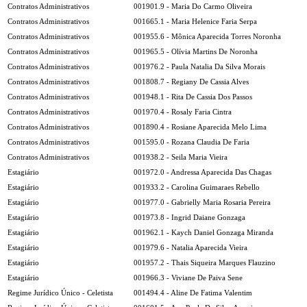
Contratos Administrativos
001901.9 - Maria Do Carmo Oliveira
Contratos Administrativos
001665.1 - Maria Helenice Faria Serpa
Contratos Administrativos
001955.6 - Mônica Aparecida Torres Noronha
Contratos Administrativos
001965.5 - Olívia Martins De Noronha
Contratos Administrativos
001976.2 - Paula Natalia Da Silva Morais
Contratos Administrativos
001808.7 - Regiany De Cassia Alves
Contratos Administrativos
001948.1 - Rita De Cassia Dos Passos
Contratos Administrativos
001970.4 - Rosaly Faria Cintra
Contratos Administrativos
001890.4 - Rosiane Aparecida Melo Lima
Contratos Administrativos
001595.0 - Rozana Claudia De Faria
Contratos Administrativos
001938.2 - Seila Maria Vieira
Estagiário
001972.0 - Andressa Aparecida Das Chagas
Estagiário
001933.2 - Carolina Guimaraes Rebello
Estagiário
001977.0 - Gabrielly Maria Rosaria Pereira
Estagiário
001973.8 - Ingrid Daiane Gonzaga
Estagiário
001962.1 - Kaych Daniel Gonzaga Miranda
Estagiário
001979.6 - Natalia Aparecida Vieira
Estagiário
001957.2 - Thais Siqueira Marques Flauzino
Estagiário
001966.3 - Viviane De Paiva Sene
Regime Jurídico Único - Celetista
001494.4 - Aline De Fatima Valentim