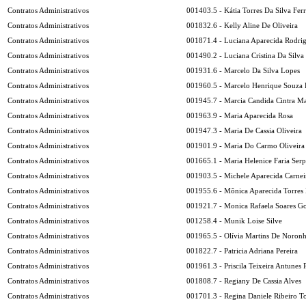
Contratos Administrativos
001403.5 - Kátia Torres Da Silva Ferr
Contratos Administrativos
001832.6 - Kelly Aline De Oliveira
Contratos Administrativos
001871.4 - Luciana Aparecida Rodri
Contratos Administrativos
001490.2 - Luciana Cristina Da Silva
Contratos Administrativos
001931.6 - Marcelo Da Silva Lopes
Contratos Administrativos
001960.5 - Marcelo Henrique Souza 
Contratos Administrativos
001945.7 - Marcia Candida Cintra Ma
Contratos Administrativos
001963.9 - Maria Aparecida Rosa
Contratos Administrativos
001947.3 - Maria De Cassia Oliveira
Contratos Administrativos
001901.9 - Maria Do Carmo Oliveira
Contratos Administrativos
001665.1 - Maria Helenice Faria Ser
Contratos Administrativos
001903.5 - Michele Aparecida Carnei
Contratos Administrativos
001955.6 - Mônica Aparecida Torres
Contratos Administrativos
001921.7 - Monica Rafaela Soares G
Contratos Administrativos
001258.4 - Munik Loise Silve
Contratos Administrativos
001965.5 - Olívia Martins De Noron
Contratos Administrativos
001822.7 - Patricia Adriana Pereira
Contratos Administrativos
001961.3 - Priscila Teixeira Antunes 
Contratos Administrativos
001808.7 - Regiany De Cassia Alves
Contratos Administrativos
001701.3 - Regina Daniele Ribeiro To