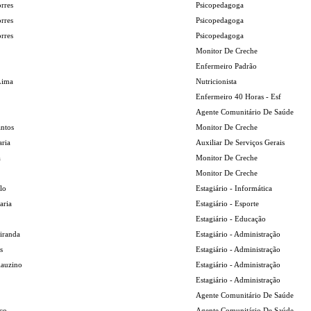
rres
Psicopedagoga
rres
Psicopedagoga
rres
Psicopedagoga
Monitor De Creche
Enfermeiro Padrão
Lima
Nutricionista
Enfermeiro 40 Horas - Esf
Agente Comunitário De Saúde
antos
Monitor De Creche
aria
Auxiliar De Serviços Gerais
a
Monitor De Creche
Monitor De Creche
lo
Estagiário - Informática
aria
Estagiário - Esporte
Estagiário - Educação
iranda
Estagiário - Administração
s
Estagiário - Administração
lauzino
Estagiário - Administração
Estagiário - Administração
Agente Comunitário De Saúde
co
Agente Comunitário De Saúde