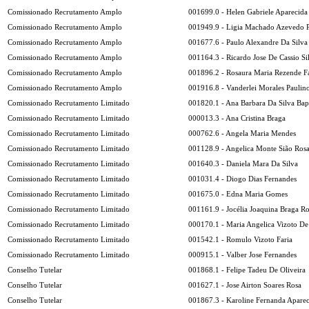
Comissionado Recrutamento Amplo
001699.0 - Helen Gabriele Aparecid
Comissionado Recrutamento Amplo
001949.9 - Ligia Machado Azevedo P
Comissionado Recrutamento Amplo
001677.6 - Paulo Alexandre Da Silva
Comissionado Recrutamento Amplo
001164.3 - Ricardo Jose De Cassio Si
Comissionado Recrutamento Amplo
001896.2 - Rosaura Maria Rezende F
Comissionado Recrutamento Amplo
001916.8 - Vanderlei Morales Paulin
Comissionado Recrutamento Limitado
001820.1 - Ana Barbara Da Silva Bapt
Comissionado Recrutamento Limitado
000013.3 - Ana Cristina Braga
Comissionado Recrutamento Limitado
000762.6 - Angela Maria Mendes
Comissionado Recrutamento Limitado
001128.9 - Angelica Monte Sião Ros
Comissionado Recrutamento Limitado
001640.3 - Daniela Mara Da Silva
Comissionado Recrutamento Limitado
001031.4 - Diogo Dias Fernandes
Comissionado Recrutamento Limitado
001675.0 - Edna Maria Gomes
Comissionado Recrutamento Limitado
001161.9 - Jocélia Joaquina Braga R
Comissionado Recrutamento Limitado
000170.1 - Maria Angelica Vizoto De
Comissionado Recrutamento Limitado
001542.1 - Romulo Vizoto Faria
Comissionado Recrutamento Limitado
000915.1 - Valber Jose Fernandes
Conselho Tutelar
001868.1 - Felipe Tadeu De Oliveira
Conselho Tutelar
001627.1 - Jose Airton Soares Rosa
Conselho Tutelar
001867.3 - Karoline Fernanda Aparec