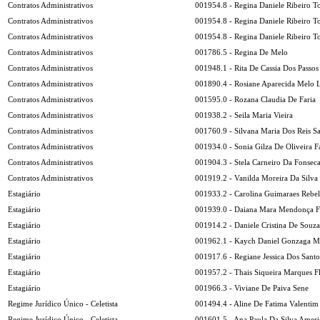
Contratos Administrativos
001954.8 - Regina Daniele Ribeiro To
Contratos Administrativos
001954.8 - Regina Daniele Ribeiro To
Contratos Administrativos
001954.8 - Regina Daniele Ribeiro To
Contratos Administrativos
001786.5 - Regina De Melo
Contratos Administrativos
001948.1 - Rita De Cassia Dos Passos
Contratos Administrativos
001890.4 - Rosiane Aparecida Melo 
Contratos Administrativos
001595.0 - Rozana Claudia De Faria
Contratos Administrativos
001938.2 - Seila Maria Vieira
Contratos Administrativos
001760.9 - Silvana Maria Dos Reis S
Contratos Administrativos
001934.0 - Sonia Gilza De Oliveira F
Contratos Administrativos
001904.3 - Stela Carneiro Da Fonsec
Contratos Administrativos
001919.2 - Vanilda Moreira Da Silva
Estagiário
001933.2 - Carolina Guimaraes Rebel
Estagiário
001939.0 - Daiana Mara Mendonça F
Estagiário
001914.2 - Daniele Cristina De Souza
Estagiário
001962.1 - Kaych Daniel Gonzaga M
Estagiário
001917.6 - Regiane Jessica Dos Santo
Estagiário
001957.2 - Thais Siqueira Marques F
Estagiário
001966.3 - Viviane De Paiva Sene
Regime Jurídico Único - Celetista
001494.4 - Aline De Fatima Valentim
Regime Jurídico Único - Celetista
001601.5 - Ana Paula Da Silva Ameri