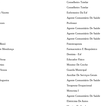
o
Conselheiro Tutelar
Conselheiro Tutelar
 Vizotto
Enfermeiro Da Esf
Agente Comunitário De Saúde
moes
Professor
Agente Comunitário De Saúde
Agente Comunitário De Saúde
Agente Comunitário De Saúde
 Renó
Fisioterapeuta
De Mendonça
Farmaceutico E Bioquímico
Dentista - Esf
rbosa
Educador Físico
tins
Monitor De Creche
 Souza
Guarda Municipal
Auxiliar De Serviços Gerais
Nogueira
Agente Comunitário De Saúde
Terapeuta Ocupacional
Motorista I
Agente Comunitário De Saúde
Eletricista De Autos