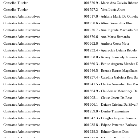
Conselho Tutelar
001529.9 - Maria Ana Galvão Ribeir
Conselho Tutelar
001797.2 - Vera Lucia Alves
Contratos Administrativos
001817.8 - Adriana Maria De Oliveira
Contratos Administrativos
001950.6 - Aline Bernardina Ilheo
Contratos Administrativos
001926.7 - Ana Ingrede Machado Si
Contratos Administrativos
001870.6 - Ana Maria Bernardo
Contratos Administrativos
000662.8 - Andreia Costa Mota
Contratos Administrativos
001932.4 - Aparecida Daiana Rebelo
Contratos Administrativos
001958.0 - Ariany Franciely Fonseca
Contratos Administrativos
001669.3 - Benito Augusto Mendes 
Contratos Administrativos
001946.5 - Brenda Barros Magalhaes
Contratos Administrativos
001937.4 - Carolina Gabriela Reis Ba
Contratos Administrativos
001941.5 - Clarice Noronha Dias Mar
Contratos Administrativos
001864.9 - Claudemar Mendonça De
Contratos Administrativos
001905.1 - Cleusa Josete Da Rosa
Contratos Administrativos
001806.1 - Daiane Cristina Da Silva 
Contratos Administrativos
001959.8 - Denise Tramontano
Contratos Administrativos
001942.3 - Douglas Augusto Ramos
Contratos Administrativos
001935.8 - Edjane Pettersan Barbosa
Contratos Administrativos
001928.3 - Edmar Gomes Dias