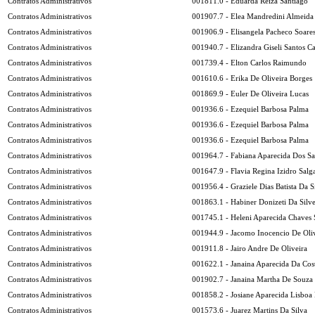
Contratos Administrativos
001811.0 - Eduarda Reiza Santiago
Contratos Administrativos
001907.7 - Elea Mandredini Almeida
Contratos Administrativos
001906.9 - Elisangela Pacheco Soare
Contratos Administrativos
001940.7 - Elizandra Giseli Santos C
Contratos Administrativos
001739.4 - Elton Carlos Raimundo
Contratos Administrativos
001610.6 - Erika De Oliveira Borges
Contratos Administrativos
001869.9 - Euler De Oliveira Lucas
Contratos Administrativos
001936.6 - Ezequiel Barbosa Palma
Contratos Administrativos
001936.6 - Ezequiel Barbosa Palma
Contratos Administrativos
001936.6 - Ezequiel Barbosa Palma
Contratos Administrativos
001964.7 - Fabiana Aparecida Dos Sa
Contratos Administrativos
001647.9 - Flavia Regina Izidro Salg
Contratos Administrativos
001956.4 - Graziele Dias Batista Da S
Contratos Administrativos
001863.1 - Habiner Donizeti Da Silve
Contratos Administrativos
001745.1 - Heleni Aparecida Chaves 
Contratos Administrativos
001944.9 - Jacomo Inocencio De Oliv
Contratos Administrativos
001911.8 - Jairo Andre De Oliveira
Contratos Administrativos
001622.1 - Janaina Aparecida Da Cos
Contratos Administrativos
001902.7 - Janaina Martha De Souza 
Contratos Administrativos
001858.2 - Josiane Aparecida Lisboa
Contratos Administrativos
001573.6 - Juarez Martins Da Silva