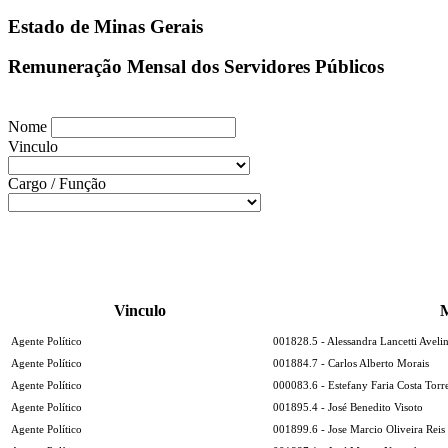
Estado de Minas Gerais
Remuneração Mensal dos Servidores Públicos
Nome
Vinculo
Cargo / Função
Vinculo
M
Agente Político
001828.5 - Alessandra Lancetti Aveli
Agente Político
001884.7 - Carlos Alberto Morais
Agente Político
000083.6 - Estefany Faria Costa Torr
Agente Político
001895.4 - José Benedito Visoto
Agente Político
001899.6 - Jose Marcio Oliveira Reis