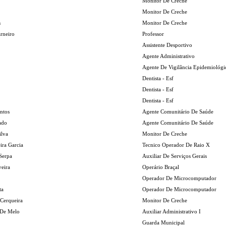
Monitor De Creche
Monitor De Creche
s
Monitor De Creche
arneiro
Professor
Assistente Desportivo
Agente Administrativo
Agente De Vigilância Epidemiológi
Dentista - Esf
Dentista - Esf
Dentista - Esf
ntos
Agente Comunitário De Saúde
ado
Agente Comunitário De Saúde
ilva
Monitor De Creche
ira Garcia
Tecnico Operador De Raio X
Serpa
Auxiliar De Serviços Gerais
eira
Operário Braçal
Operador De Microcomputador
ta
Operador De Microcomputador
Cerqueira
Monitor De Creche
 De Melo
Auxiliar Administrativo I
Guarda Municipal