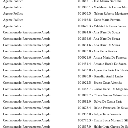
Agente Político
001887.1 - José Mauro Noronha
Agente Político
001900.1 - Madalena De Lurdes Mor
Agente Político
001908.5 - Nelson Roberto Mattiazzo
Agente Político
001416.8 - Tairis Maria Ferreira
Agente Político
000679.3 - Valdete De Cassia Santos
Comissionado Recrutamento Amplo
001894.6 - Ana D'arc De Souza
Comissionado Recrutamento Amplo
001894.6 - Ana D'arc De Souza
Comissionado Recrutamento Amplo
001894.6 - Ana D'arc De Souza
Comissionado Recrutamento Amplo
001893.8 - Ana Paula Pereira
Comissionado Recrutamento Amplo
000021.6 - Anizia Maria Da Fonseca
Comissionado Recrutamento Amplo
001451.4 - Antonio Roseli De Souza
Comissionado Recrutamento Amplo
001453.0 - Aparecida Faria Da Silvei
Comissionado Recrutamento Amplo
001898.8 - Benedito André Lucio
Comissionado Recrutamento Amplo
001922.5 - Bruno Cesar Almeida
Comissionado Recrutamento Amplo
001483.7 - Carlos Décio De Magalhã
Comissionado Recrutamento Amplo
001889.7 - Cibele Gomes Veloso San
Comissionado Recrutamento Amplo
001892.0 - Dalva De Cassia Faria
Comissionado Recrutamento Amplo
001673.4 - Delcio Francisco Da Silva
Comissionado Recrutamento Amplo
001953.0 - Felipe Terra Vucovix
Comissionado Recrutamento Amplo
000773.3 - Flavia Lucia Moraes E Si
Comissionado Recrutamento Amplo
001897.0 - Helder Luiz Chaves Da Si