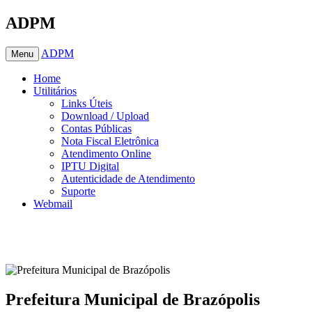
ADPM
ADPM
Menu
Home
Utilitários
Links Úteis
Download / Upload
Contas Públicas
Nota Fiscal Eletrônica
Atendimento Online
IPTU Digital
Autenticidade de Atendimento
Suporte
Webmail
Prefeitura Municipal de Brazópolis