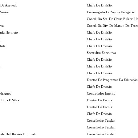
a De Azevedo
Chefe De Divisão
ereira
Encarregado Do Setor- Delegacia
Coord. Do Set. De Obras E Serv. U
lva
Coord. Da Div. De Manut. Do Tran
aria Hermeto
Chefe De Divisão
o
Chefe De Divisão
ista
Chefe De Divisão
Secretária Executiva
Chefe De Divisão
a
Chefe De Divisão
Chefe De Divisão
Diretor De Programas Da Educação
Chefe De Divisão
odrigues
Controlador Interno
 Lima E Silva
Diretor De Escola
Diretor De Escola
Chefe De Divisão
Conselheiro Tutelar
Conselheiro Tutelar
ida De Oliveira Fortunato
Conselheiro Tutelar