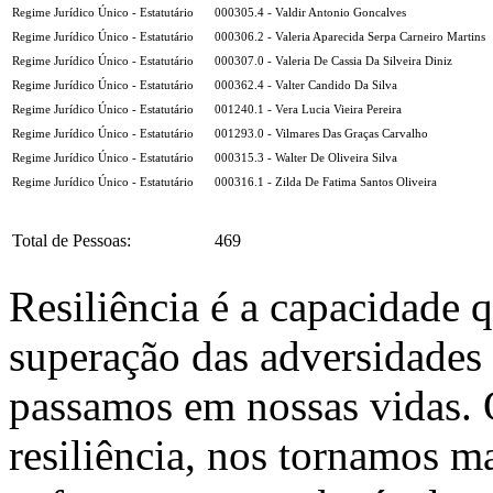
Regime Jurídico Único - Estatutário
000305.4 - Valdir Antonio Goncalves
Regime Jurídico Único - Estatutário
000306.2 - Valeria Aparecida Serpa Carneiro Martins
Regime Jurídico Único - Estatutário
000307.0 - Valeria De Cassia Da Silveira Diniz
Regime Jurídico Único - Estatutário
000362.4 - Valter Candido Da Silva
Regime Jurídico Único - Estatutário
001240.1 - Vera Lucia Vieira Pereira
Regime Jurídico Único - Estatutário
001293.0 - Vilmares Das Graças Carvalho
Regime Jurídico Único - Estatutário
000315.3 - Walter De Oliveira Silva
Regime Jurídico Único - Estatutário
000316.1 - Zilda De Fatima Santos Oliveira
Total de Pessoas:
469
Resiliência é a capacidade 
superação das adversidades
passamos em nossas vidas.
resiliência, nos tornamos ma