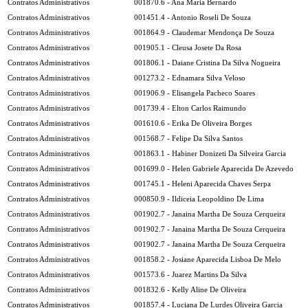
Contratos Administrativos
001870.6 - Ana Maria Bernardo
Contratos Administrativos
001451.4 - Antonio Roseli De Souza
Contratos Administrativos
001864.9 - Claudemar Mendonça De Souza
Contratos Administrativos
001905.1 - Cleusa Josete Da Rosa
Contratos Administrativos
001806.1 - Daiane Cristina Da Silva Nogueira
Contratos Administrativos
001273.2 - Ednamara Silva Veloso
Contratos Administrativos
001906.9 - Elisangela Pacheco Soares
Contratos Administrativos
001739.4 - Elton Carlos Raimundo
Contratos Administrativos
001610.6 - Erika De Oliveira Borges
Contratos Administrativos
001568.7 - Felipe Da Silva Santos
Contratos Administrativos
001863.1 - Habiner Donizeti Da Silveira Garcia
Contratos Administrativos
001699.0 - Helen Gabriele Aparecida De Azevedo
Contratos Administrativos
001745.1 - Heleni Aparecida Chaves Serpa
Contratos Administrativos
000850.9 - Ildiceia Leopoldino De Lima
Contratos Administrativos
001902.7 - Janaina Martha De Souza Cerqueira
Contratos Administrativos
001902.7 - Janaina Martha De Souza Cerqueira
Contratos Administrativos
001902.7 - Janaina Martha De Souza Cerqueira
Contratos Administrativos
001858.2 - Josiane Aparecida Lisboa De Melo
Contratos Administrativos
001573.6 - Juarez Martins Da Silva
Contratos Administrativos
001832.6 - Kelly Aline De Oliveira
Contratos Administrativos
001857.4 - Luciana De Lurdes Oliveira Garcia