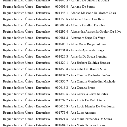
Regime Jurídico Único - Estatutário
001645.3 - Adriano De Oliveira E Souza
Regime Jurídico Único - Estatutário
000006.8 - Adriano De Souza
Regime Jurídico Único - Estatutário
001448.1 - Afonso Moscone De Moraes Costa
Regime Jurídico Único - Estatutário
001158.6 - Alcione Ribeiro Dos Reis
Regime Jurídico Único - Estatutário
000008.4 - Aldemir Candido Da Silva
Regime Jurídico Único - Estatutário
001296.4 - Alessandra Aparecida Goulart Da Silva
Regime Jurídico Único - Estatutário
000681.8 - Alexandra Serpa Da Veiga
Regime Jurídico Único - Estatutário
001603.1 - Aline Maria Braga Balbino
Regime Jurídico Único - Estatutário
001731.0 - Amanda Aparecida Braga
Regime Jurídico Único - Estatutário
001823.5 - Amanda De Souza Siqueira
Regime Jurídico Único - Estatutário
001820.1 - Ana Barbara Da Silva Baptista
Regime Jurídico Único - Estatutário
001850.8 - Ana Celia De Oliveira Silva
Regime Jurídico Único - Estatutário
001834.2 - Ana Claudia Machado Simões
Regime Jurídico Único - Estatutário
000936.7 - Ana Claudia Monfredini Machado
Regime Jurídico Único - Estatutário
000013.3 - Ana Cristina Braga
Regime Jurídico Único - Estatutário
001842.5 - Ana Gabriela Carvalho Silva
Regime Jurídico Único - Estatutário
001792.2 - Ana Lucia De Melo Cintra
Regime Jurídico Único - Estatutário
000015.9 - Ana Lucia Mendes De Mendonca
Regime Jurídico Único - Estatutário
001776.6 - Ana Luiza Antunes
Regime Jurídico Único - Estatutário
001021.5 - Ana Maria Fernandes De Souza
Regime Jurídico Único - Estatutário
001684.1 - Ana Maria Teixeira Lisboa