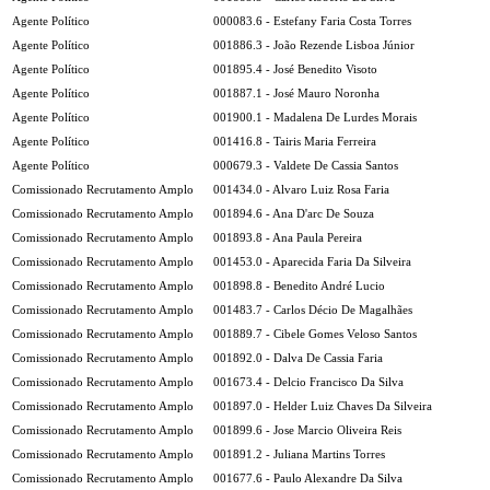
Agente Político
000083.6 - Estefany Faria Costa Torres
Agente Político
001886.3 - João Rezende Lisboa Júnior
Agente Político
001895.4 - José Benedito Visoto
Agente Político
001887.1 - José Mauro Noronha
Agente Político
001900.1 - Madalena De Lurdes Morais
Agente Político
001416.8 - Tairis Maria Ferreira
Agente Político
000679.3 - Valdete De Cassia Santos
Comissionado Recrutamento Amplo
001434.0 - Alvaro Luiz Rosa Faria
Comissionado Recrutamento Amplo
001894.6 - Ana D'arc De Souza
Comissionado Recrutamento Amplo
001893.8 - Ana Paula Pereira
Comissionado Recrutamento Amplo
001453.0 - Aparecida Faria Da Silveira
Comissionado Recrutamento Amplo
001898.8 - Benedito André Lucio
Comissionado Recrutamento Amplo
001483.7 - Carlos Décio De Magalhães
Comissionado Recrutamento Amplo
001889.7 - Cibele Gomes Veloso Santos
Comissionado Recrutamento Amplo
001892.0 - Dalva De Cassia Faria
Comissionado Recrutamento Amplo
001673.4 - Delcio Francisco Da Silva
Comissionado Recrutamento Amplo
001897.0 - Helder Luiz Chaves Da Silveira
Comissionado Recrutamento Amplo
001899.6 - Jose Marcio Oliveira Reis
Comissionado Recrutamento Amplo
001891.2 - Juliana Martins Torres
Comissionado Recrutamento Amplo
001677.6 - Paulo Alexandre Da Silva