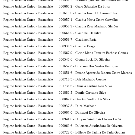
Regime Jurídico Único - Estatutário
000665.2 - Cezio Sebastiao Da Silva
Regime Jurídico Único - Estatutário
001613.0 - Claudia Joseli Do Carmo Silva
Regime Jurídico Único - Estatutário
000057.1 - Claudia Maria Cintra Carvalho
Regime Jurídico Único - Estatutário
000058.9 - Claudia Rosa Machado Simões
Regime Jurídico Único - Estatutário
000666.0 - Claudinei Da Silva
Regime Jurídico Único - Estatutário
000059.7 - Claudinei Faria
Regime Jurídico Único - Estatutário
000930.9 - Claudio Braga
Regime Jurídico Único - Estatutário
001567.9 - Cleide Maria Teixeira Barbosa Gomes
Regime Jurídico Único - Estatutário
000545.6 - Creusa Lucia Da Silveira
Regime Jurídico Único - Estatutário
001657.8 - Cristiano Dos Santos Henrique
Regime Jurídico Único - Estatutário
001851.6 - Daiane Aparecida Ribeiro Cintra Martins
Regime Jurídico Único - Estatutário
000716.3 - Dair Machado Coelho
Regime Jurídico Único - Estatutário
001738.6 - Daniela Cristina Reis Silva
Regime Jurídico Único - Estatutário
001880.5 - Danilo Carvalho Silve
Regime Jurídico Único - Estatutário
000062.0 - Darcio Candido Da Silva
Regime Jurídico Único - Estatutário
000937.5 - Dilza Machado
Regime Jurídico Único - Estatutário
000067.0 - Donizetti De Oliveira
Regime Jurídico Único - Estatutário
000941.6 - Doryan Saint Clair Chaves De Sá
Regime Jurídico Único - Estatutário
000069.6 - Dulcineia Auxiliadora De Oliveira
Regime Jurídico Único - Estatutário
000722.0 - Edilene De Fatima De Faria Goulart