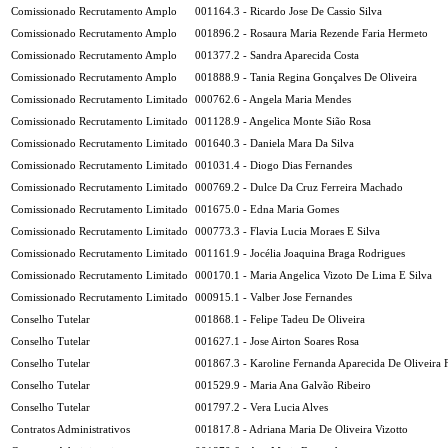
Comissionado Recrutamento Amplo
001164.3 - Ricardo Jose De Cassio Silva
Comissionado Recrutamento Amplo
001896.2 - Rosaura Maria Rezende Faria Hermeto
Comissionado Recrutamento Amplo
001377.2 - Sandra Aparecida Costa
Comissionado Recrutamento Amplo
001888.9 - Tania Regina Gonçalves De Oliveira
Comissionado Recrutamento Limitado
000762.6 - Angela Maria Mendes
Comissionado Recrutamento Limitado
001128.9 - Angelica Monte Sião Rosa
Comissionado Recrutamento Limitado
001640.3 - Daniela Mara Da Silva
Comissionado Recrutamento Limitado
001031.4 - Diogo Dias Fernandes
Comissionado Recrutamento Limitado
000769.2 - Dulce Da Cruz Ferreira Machado
Comissionado Recrutamento Limitado
001675.0 - Edna Maria Gomes
Comissionado Recrutamento Limitado
000773.3 - Flavia Lucia Moraes E Silva
Comissionado Recrutamento Limitado
001161.9 - Jocélia Joaquina Braga Rodrigues
Comissionado Recrutamento Limitado
000170.1 - Maria Angelica Vizoto De Lima E Silva
Comissionado Recrutamento Limitado
000915.1 - Valber Jose Fernandes
Conselho Tutelar
001868.1 - Felipe Tadeu De Oliveira
Conselho Tutelar
001627.1 - Jose Airton Soares Rosa
Conselho Tutelar
001867.3 - Karoline Fernanda Aparecida De Oliveira 
Conselho Tutelar
001529.9 - Maria Ana Galvão Ribeiro
Conselho Tutelar
001797.2 - Vera Lucia Alves
Contratos Administrativos
001817.8 - Adriana Maria De Oliveira Vizotto