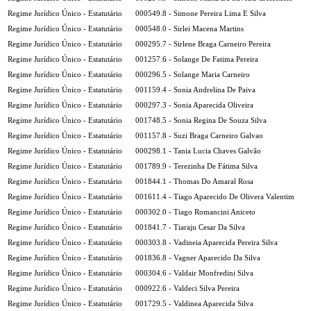
Regime Jurídico Único - Estatutário
000549.8 - Simone Pereira Lima E Silva
Regime Jurídico Único - Estatutário
000548.0 - Sirlei Macena Martins
Regime Jurídico Único - Estatutário
000295.7 - Sirlene Braga Carneiro Pereira
Regime Jurídico Único - Estatutário
001257.6 - Solange De Fatima Pereira
Regime Jurídico Único - Estatutário
000296.5 - Solange Maria Carneiro
Regime Jurídico Único - Estatutário
001159.4 - Sonia Andrelina De Paiva
Regime Jurídico Único - Estatutário
000297.3 - Sonia Aparecida Oliveira
Regime Jurídico Único - Estatutário
001748.5 - Sonia Regina De Souza Silva
Regime Jurídico Único - Estatutário
001157.8 - Suzi Braga Carneiro Galvao
Regime Jurídico Único - Estatutário
000298.1 - Tania Lucia Chaves Galvão
Regime Jurídico Único - Estatutário
001789.9 - Terezinha De Fátima Silva
Regime Jurídico Único - Estatutário
001844.1 - Thomas Do Amaral Rosa
Regime Jurídico Único - Estatutário
001611.4 - Tiago Aparecido De Olivera Valentim
Regime Jurídico Único - Estatutário
000302.0 - Tiago Romancini Aniceto
Regime Jurídico Único - Estatutário
001841.7 - Tiaraju Cesar Da Silva
Regime Jurídico Único - Estatutário
000303.8 - Vadineia Aparecida Pereira Silva
Regime Jurídico Único - Estatutário
001836.8 - Vagner Aparecido Da Silva
Regime Jurídico Único - Estatutário
000304.6 - Valdair Monfredini Silva
Regime Jurídico Único - Estatutário
000922.6 - Valdeci Silva Pereira
Regime Jurídico Único - Estatutário
001729.5 - Valdinea Aparecida Silva