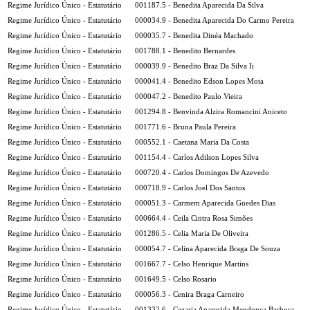
Regime Jurídico Único - Estatutário
001187.5 - Benedita Aparecida Da Silva
Regime Jurídico Único - Estatutário
000034.9 - Benedita Aparecida Do Carmo Pereira
Regime Jurídico Único - Estatutário
000035.7 - Benedita Dinéa Machado
Regime Jurídico Único - Estatutário
001788.1 - Benedito Bernardes
Regime Jurídico Único - Estatutário
000039.9 - Benedito Braz Da Silva Ii
Regime Jurídico Único - Estatutário
000041.4 - Benedito Edson Lopes Mota
Regime Jurídico Único - Estatutário
000047.2 - Benedito Paulo Vieira
Regime Jurídico Único - Estatutário
001294.8 - Benvinda Alzira Romancini Aniceto
Regime Jurídico Único - Estatutário
001771.6 - Bruna Paula Pereira
Regime Jurídico Único - Estatutário
000552.1 - Caetana Maria Da Costa
Regime Jurídico Único - Estatutário
001154.4 - Carlos Adilson Lopes Silva
Regime Jurídico Único - Estatutário
000720.4 - Carlos Domingos De Azevedo
Regime Jurídico Único - Estatutário
000718.9 - Carlos Joel Dos Santos
Regime Jurídico Único - Estatutário
000051.3 - Carmem Aparecida Guedes Dias
Regime Jurídico Único - Estatutário
000664.4 - Ceila Cintra Rosa Simões
Regime Jurídico Único - Estatutário
001286.5 - Celia Maria De Oliveira
Regime Jurídico Único - Estatutário
000054.7 - Celina Aparecida Braga De Souza
Regime Jurídico Único - Estatutário
001667.7 - Celso Henrique Martins
Regime Jurídico Único - Estatutário
001649.5 - Celso Rosario
Regime Jurídico Único - Estatutário
000056.3 - Cenira Braga Carneiro
Regime Jurídico Único - Estatutário
001332.6 - Cezaria Aparecida Mendonca Barbosa