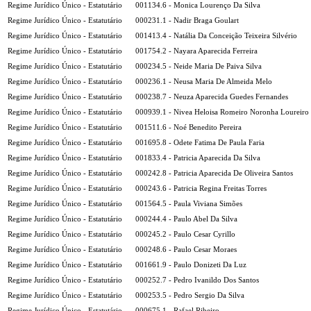
Regime Jurídico Único - Estatutário
001134.6 - Monica Lourenço Da Silva
Regime Jurídico Único - Estatutário
000231.1 - Nadir Braga Goulart
Regime Jurídico Único - Estatutário
001413.4 - Natália Da Conceição Teixeira Silvério
Regime Jurídico Único - Estatutário
001754.2 - Nayara Aparecida Ferreira
Regime Jurídico Único - Estatutário
000234.5 - Neide Maria De Paiva Silva
Regime Jurídico Único - Estatutário
000236.1 - Neusa Maria De Almeida Melo
Regime Jurídico Único - Estatutário
000238.7 - Neuza Aparecida Guedes Fernandes
Regime Jurídico Único - Estatutário
000939.1 - Nivea Heloisa Romeiro Noronha Loureiro
Regime Jurídico Único - Estatutário
001511.6 - Noé Benedito Pereira
Regime Jurídico Único - Estatutário
001695.8 - Odete Fatima De Paula Faria
Regime Jurídico Único - Estatutário
001833.4 - Patricia Aparecida Da Silva
Regime Jurídico Único - Estatutário
000242.8 - Patricia Aparecida De Oliveira Santos
Regime Jurídico Único - Estatutário
000243.6 - Patricia Regina Freitas Torres
Regime Jurídico Único - Estatutário
001564.5 - Paula Viviana Simões
Regime Jurídico Único - Estatutário
000244.4 - Paulo Abel Da Silva
Regime Jurídico Único - Estatutário
000245.2 - Paulo Cesar Cyrillo
Regime Jurídico Único - Estatutário
000248.6 - Paulo Cesar Moraes
Regime Jurídico Único - Estatutário
001661.9 - Paulo Donizeti Da Luz
Regime Jurídico Único - Estatutário
000252.7 - Pedro Ivanildo Dos Santos
Regime Jurídico Único - Estatutário
000253.5 - Pedro Sergio Da Silva
Regime Jurídico Único - Estatutário
000675.1 - Rafael Ribeiro