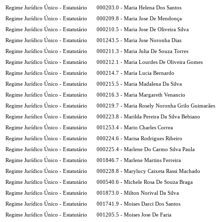
Regime Jurídico Único - Estatutário
000203.0 - Maria Helena Dos Santos
Regime Jurídico Único - Estatutário
000209.8 - Maria Jose De Mendonça
Regime Jurídico Único - Estatutário
000210.5 - Maria Jose De Oliveira Silva
Regime Jurídico Único - Estatutário
001243.5 - Maria Jose Noronha Dias
Regime Jurídico Único - Estatutário
000211.3 - Maria Julia De Souza Torres
Regime Jurídico Único - Estatutário
000212.1 - Maria Lourdes De Oliveira Gomes
Regime Jurídico Único - Estatutário
000214.7 - Maria Lucia Bernardo
Regime Jurídico Único - Estatutário
000215.5 - Maria Madalena Da Silva
Regime Jurídico Único - Estatutário
000216.3 - Maria Margareth Venancio
Regime Jurídico Único - Estatutário
000219.7 - Maria Rosely Noronha Grilo Guimarães
Regime Jurídico Único - Estatutário
000223.8 - Marilda Pereira Da Silva Bebiano
Regime Jurídico Único - Estatutário
001253.4 - Mario Charles Correa
Regime Jurídico Único - Estatutário
000224.6 - Marisa Rodrigues Ribeiro
Regime Jurídico Único - Estatutário
000225.4 - Marlene Do Carmo Silva Paula
Regime Jurídico Único - Estatutário
001846.7 - Marlene Martins Ferreira
Regime Jurídico Único - Estatutário
000228.8 - Marylucy Caixeta Rassi Machado
Regime Jurídico Único - Estatutário
000540.6 - Michele Rosa De Souza Braga
Regime Jurídico Único - Estatutário
001873.0 - Milton Norival Da Silva
Regime Jurídico Único - Estatutário
001741.9 - Moises Darci Dos Santos
Regime Jurídico Único - Estatutário
001205.5 - Moises Jose De Faria