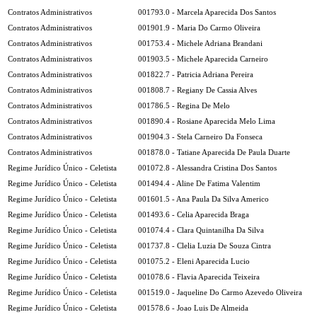
Contratos Administrativos
001793.0 - Marcela Aparecida Dos Santos
Contratos Administrativos
001901.9 - Maria Do Carmo Oliveira
Contratos Administrativos
001753.4 - Michele Adriana Brandani
Contratos Administrativos
001903.5 - Michele Aparecida Carneiro
Contratos Administrativos
001822.7 - Patricia Adriana Pereira
Contratos Administrativos
001808.7 - Regiany De Cassia Alves
Contratos Administrativos
001786.5 - Regina De Melo
Contratos Administrativos
001890.4 - Rosiane Aparecida Melo Lima
Contratos Administrativos
001904.3 - Stela Carneiro Da Fonseca
Contratos Administrativos
001878.0 - Tatiane Aparecida De Paula Duarte
Regime Jurídico Único - Celetista
001072.8 - Alessandra Cristina Dos Santos
Regime Jurídico Único - Celetista
001494.4 - Aline De Fatima Valentim
Regime Jurídico Único - Celetista
001601.5 - Ana Paula Da Silva Americo
Regime Jurídico Único - Celetista
001493.6 - Celia Aparecida Braga
Regime Jurídico Único - Celetista
001074.4 - Clara Quintanilha Da Silva
Regime Jurídico Único - Celetista
001737.8 - Clelia Luzia De Souza Cintra
Regime Jurídico Único - Celetista
001075.2 - Eleni Aparecida Lucio
Regime Jurídico Único - Celetista
001078.6 - Flavia Aparecida Teixeira
Regime Jurídico Único - Celetista
001519.0 - Jaqueline Do Carmo Azevedo Oliveira
Regime Jurídico Único - Celetista
001578.6 - Joao Luis De Almeida