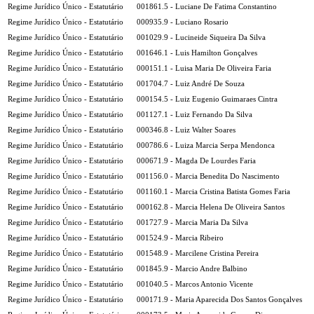
Regime Jurídico Único - Estatutário
001861.5 - Luciane De Fatima Constantino
Regime Jurídico Único - Estatutário
000935.9 - Luciano Rosario
Regime Jurídico Único - Estatutário
001029.9 - Lucineide Siqueira Da Silva
Regime Jurídico Único - Estatutário
001646.1 - Luis Hamilton Gonçalves
Regime Jurídico Único - Estatutário
000151.1 - Luisa Maria De Oliveira Faria
Regime Jurídico Único - Estatutário
001704.7 - Luiz André De Souza
Regime Jurídico Único - Estatutário
000154.5 - Luiz Eugenio Guimaraes Cintra
Regime Jurídico Único - Estatutário
001127.1 - Luiz Fernando Da Silva
Regime Jurídico Único - Estatutário
000346.8 - Luiz Walter Soares
Regime Jurídico Único - Estatutário
000786.6 - Luiza Marcia Serpa Mendonca
Regime Jurídico Único - Estatutário
000671.9 - Magda De Lourdes Faria
Regime Jurídico Único - Estatutário
001156.0 - Marcia Benedita Do Nascimento
Regime Jurídico Único - Estatutário
001160.1 - Marcia Cristina Batista Gomes Faria
Regime Jurídico Único - Estatutário
000162.8 - Marcia Helena De Oliveira Santos
Regime Jurídico Único - Estatutário
001727.9 - Marcia Maria Da Silva
Regime Jurídico Único - Estatutário
001524.9 - Marcia Ribeiro
Regime Jurídico Único - Estatutário
001548.9 - Marcilene Cristina Pereira
Regime Jurídico Único - Estatutário
001845.9 - Marcio Andre Balbino
Regime Jurídico Único - Estatutário
001040.5 - Marcos Antonio Vicente
Regime Jurídico Único - Estatutário
000171.9 - Maria Aparecida Dos Santos Gonçalves