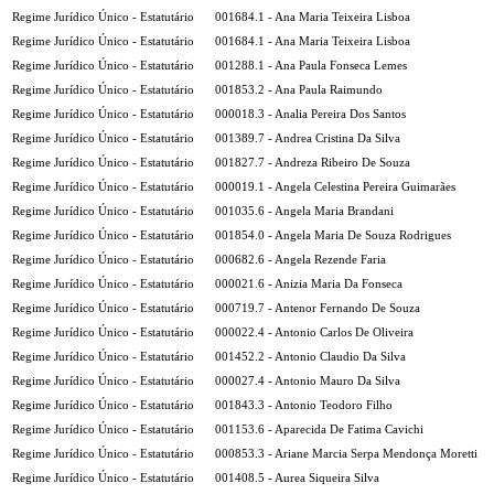
Regime Jurídico Único - Estatutário
001684.1 - Ana Maria Teixeira Lisboa
Regime Jurídico Único - Estatutário
001684.1 - Ana Maria Teixeira Lisboa
Regime Jurídico Único - Estatutário
001288.1 - Ana Paula Fonseca Lemes
Regime Jurídico Único - Estatutário
001853.2 - Ana Paula Raimundo
Regime Jurídico Único - Estatutário
000018.3 - Analia Pereira Dos Santos
Regime Jurídico Único - Estatutário
001389.7 - Andrea Cristina Da Silva
Regime Jurídico Único - Estatutário
001827.7 - Andreza Ribeiro De Souza
Regime Jurídico Único - Estatutário
000019.1 - Angela Celestina Pereira Guimarães
Regime Jurídico Único - Estatutário
001035.6 - Angela Maria Brandani
Regime Jurídico Único - Estatutário
001854.0 - Angela Maria De Souza Rodrigues
Regime Jurídico Único - Estatutário
000682.6 - Angela Rezende Faria
Regime Jurídico Único - Estatutário
000021.6 - Anizia Maria Da Fonseca
Regime Jurídico Único - Estatutário
000719.7 - Antenor Fernando De Souza
Regime Jurídico Único - Estatutário
000022.4 - Antonio Carlos De Oliveira
Regime Jurídico Único - Estatutário
001452.2 - Antonio Claudio Da Silva
Regime Jurídico Único - Estatutário
000027.4 - Antonio Mauro Da Silva
Regime Jurídico Único - Estatutário
001843.3 - Antonio Teodoro Filho
Regime Jurídico Único - Estatutário
001153.6 - Aparecida De Fatima Cavichi
Regime Jurídico Único - Estatutário
000853.3 - Ariane Marcia Serpa Mendonça Moretti
Regime Jurídico Único - Estatutário
001408.5 - Aurea Siqueira Silva