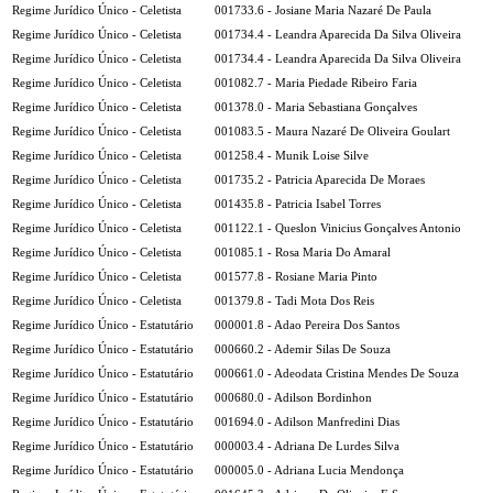
Regime Jurídico Único - Celetista
001733.6 - Josiane Maria Nazaré De Paula
Regime Jurídico Único - Celetista
001734.4 - Leandra Aparecida Da Silva Oliveira
Regime Jurídico Único - Celetista
001734.4 - Leandra Aparecida Da Silva Oliveira
Regime Jurídico Único - Celetista
001082.7 - Maria Piedade Ribeiro Faria
Regime Jurídico Único - Celetista
001378.0 - Maria Sebastiana Gonçalves
Regime Jurídico Único - Celetista
001083.5 - Maura Nazaré De Oliveira Goulart
Regime Jurídico Único - Celetista
001258.4 - Munik Loise Silve
Regime Jurídico Único - Celetista
001735.2 - Patricia Aparecida De Moraes
Regime Jurídico Único - Celetista
001435.8 - Patricia Isabel Torres
Regime Jurídico Único - Celetista
001122.1 - Queslon Vinicius Gonçalves Antonio
Regime Jurídico Único - Celetista
001085.1 - Rosa Maria Do Amaral
Regime Jurídico Único - Celetista
001577.8 - Rosiane Maria Pinto
Regime Jurídico Único - Celetista
001379.8 - Tadi Mota Dos Reis
Regime Jurídico Único - Estatutário
000001.8 - Adao Pereira Dos Santos
Regime Jurídico Único - Estatutário
000660.2 - Ademir Silas De Souza
Regime Jurídico Único - Estatutário
000661.0 - Adeodata Cristina Mendes De Souza
Regime Jurídico Único - Estatutário
000680.0 - Adilson Bordinhon
Regime Jurídico Único - Estatutário
001694.0 - Adilson Manfredini Dias
Regime Jurídico Único - Estatutário
000003.4 - Adriana De Lurdes Silva
Regime Jurídico Único - Estatutário
000005.0 - Adriana Lucia Mendonça