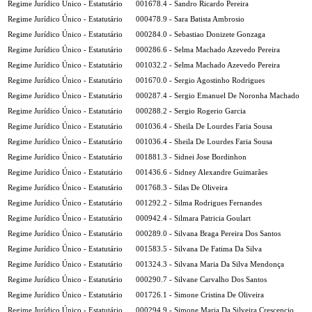
Regime Jurídico Único - Estatutário
001678.4 - Sandro Ricardo Pereira
Regime Jurídico Único - Estatutário
000478.9 - Sara Batista Ambrosio
Regime Jurídico Único - Estatutário
000284.0 - Sebastiao Donizete Gonzaga
Regime Jurídico Único - Estatutário
000286.6 - Selma Machado Azevedo Pereira
Regime Jurídico Único - Estatutário
001032.2 - Selma Machado Azevedo Pereira
Regime Jurídico Único - Estatutário
001670.0 - Sergio Agostinho Rodrigues
Regime Jurídico Único - Estatutário
000287.4 - Sergio Emanuel De Noronha Machado
Regime Jurídico Único - Estatutário
000288.2 - Sergio Rogerio Garcia
Regime Jurídico Único - Estatutário
001036.4 - Sheila De Lourdes Faria Sousa
Regime Jurídico Único - Estatutário
001036.4 - Sheila De Lourdes Faria Sousa
Regime Jurídico Único - Estatutário
001881.3 - Sidnei Jose Bordinhon
Regime Jurídico Único - Estatutário
001436.6 - Sidney Alexandre Guimarães
Regime Jurídico Único - Estatutário
001768.3 - Silas De Oliveira
Regime Jurídico Único - Estatutário
001292.2 - Silma Rodrigues Fernandes
Regime Jurídico Único - Estatutário
000942.4 - Silmara Patricia Goulart
Regime Jurídico Único - Estatutário
000289.0 - Silvana Braga Pereira Dos Santos
Regime Jurídico Único - Estatutário
001583.5 - Silvana De Fatima Da Silva
Regime Jurídico Único - Estatutário
001324.3 - Silvana Maria Da Silva Mendonça
Regime Jurídico Único - Estatutário
000290.7 - Silvane Carvalho Dos Santos
Regime Jurídico Único - Estatutário
001726.1 - Simone Cristina De Oliveira
Regime Jurídico Único - Estatutário
000294.9 - Simone Maria Da Silveira Crescencio