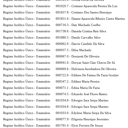
Regime Jurídico Único - Estatutário
001020.7 - Cristiane Aparecida Pereira Da Luz
Regime Jurídico Único - Estatutário
001657.8 - Cristiano Dos Santos Henrique
Regime Jurídico Único - Estatutário
001851.6 - Daiane Aparecida Ribeiro Cintra Martins
Regime Jurídico Único - Estatutário
000716.3 - Dair Machado Coelho
Regime Jurídico Único - Estatutário
001738.6 - Daniela Cristina Reis Silva
Regime Jurídico Único - Estatutário
001880.5 - Danilo Carvalho Silve
Regime Jurídico Único - Estatutário
000062.0 - Darcio Candido Da Silva
Regime Jurídico Único - Estatutário
000937.5 - Dilza Machado
Regime Jurídico Único - Estatutário
000067.0 - Donizetti De Oliveira
Regime Jurídico Único - Estatutário
000941.6 - Doryan Saint Clair Chaves De Sá
Regime Jurídico Único - Estatutário
000069.6 - Dulcineia Auxiliadora De Oliveira
Regime Jurídico Único - Estatutário
000722.0 - Edilene De Fatima De Faria Goulart
Regime Jurídico Único - Estatutário
000547.2 - Edilma Maria Pereira
Regime Jurídico Único - Estatutário
000071.1 - Edina Maria De Faria
Regime Jurídico Único - Estatutário
000074.5 - Eduardo José Flores Bastos
Regime Jurídico Único - Estatutário
001034.8 - Edwiges Sara Serpa Martins
Regime Jurídico Único - Estatutário
001034.8 - Edwiges Sara Serpa Martins
Regime Jurídico Único - Estatutário
001033.0 - Edylene Maria Serpa Da Silva
Regime Jurídico Único - Estatutário
000077.9 - Efigenia Henrique Jeronimo
Regime Jurídico Único - Estatutário
001791.4 - Elcio Ferreira De Souza