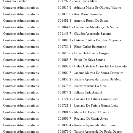
Conselho Tutelar
001797.2 - Vera Lucia Alves
Contratos Administrativos
001817.8 - Adriana Maria De Oliveira Vizotto
Contratos Administrativos
001870.6 - Ana Maria Bernardo
Contratos Administrativos
001451.4 - Antonio Roseli De Souza
Contratos Administrativos
001864.9 - Claudemar Mendonça De Souza
Contratos Administrativos
001148.7 - Claudio Aparecido Santana
Contratos Administrativos
001806.1 - Daiane Cristina Da Silva Nogueira
Contratos Administrativos
001739.4 - Elton Carlos Raimundo
Contratos Administrativos
001610.6 - Erika De Oliveira Borges
Contratos Administrativos
001568.7 - Felipe Da Silva Santos
Contratos Administrativos
001699.0 - Helen Gabriele Aparecida De Azevedo
Contratos Administrativos
001902.7 - Janaina Martha De Souza Cerqueira
Contratos Administrativos
001858.2 - Josiane Aparecida Lisboa De Melo
Contratos Administrativos
001573.6 - Juarez Martins Da Silva
Contratos Administrativos
001877.2 - Juliana Faria Amaral
Contratos Administrativos
001721.1 - Luciana De Fatima Gomes Leite
Contratos Administrativos
001721.1 - Luciana De Fatima Gomes Leite
Contratos Administrativos
001901.9 - Maria Do Carmo Oliveira
Contratos Administrativos
001808.7 - Regiany De Cassia Alves
Contratos Administrativos
001890.4 - Rosiane Aparecida Melo Lima
Contratos Administrativos
001878.0 - Tatiane Aparecida De Paula Duarte