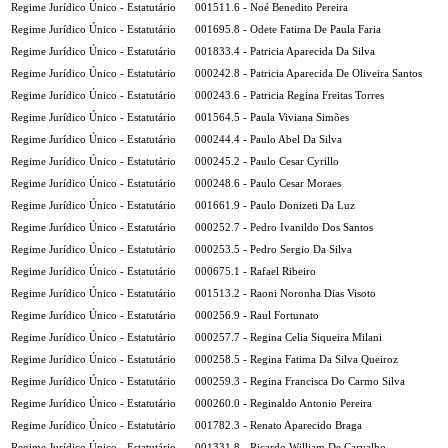
Regime Jurídico Único - Estatutário
001511.6 - Noé Benedito Pereira
Regime Jurídico Único - Estatutário
001695.8 - Odete Fatima De Paula Faria
Regime Jurídico Único - Estatutário
001833.4 - Patricia Aparecida Da Silva
Regime Jurídico Único - Estatutário
000242.8 - Patricia Aparecida De Oliveira Santos
Regime Jurídico Único - Estatutário
000243.6 - Patricia Regina Freitas Torres
Regime Jurídico Único - Estatutário
001564.5 - Paula Viviana Simões
Regime Jurídico Único - Estatutário
000244.4 - Paulo Abel Da Silva
Regime Jurídico Único - Estatutário
000245.2 - Paulo Cesar Cyrillo
Regime Jurídico Único - Estatutário
000248.6 - Paulo Cesar Moraes
Regime Jurídico Único - Estatutário
001661.9 - Paulo Donizeti Da Luz
Regime Jurídico Único - Estatutário
000252.7 - Pedro Ivanildo Dos Santos
Regime Jurídico Único - Estatutário
000253.5 - Pedro Sergio Da Silva
Regime Jurídico Único - Estatutário
000675.1 - Rafael Ribeiro
Regime Jurídico Único - Estatutário
001513.2 - Raoni Noronha Dias Visoto
Regime Jurídico Único - Estatutário
000256.9 - Raul Fortunato
Regime Jurídico Único - Estatutário
000257.7 - Regina Celia Siqueira Milani
Regime Jurídico Único - Estatutário
000258.5 - Regina Fatima Da Silva Queiroz
Regime Jurídico Único - Estatutário
000259.3 - Regina Francisca Do Carmo Silva
Regime Jurídico Único - Estatutário
000260.0 - Reginaldo Antonio Pereira
Regime Jurídico Único - Estatutário
001782.3 - Renato Aparecido Braga
Regime Jurídico Único - Estatutário
001331.8 - Ricardo William De Carvalho