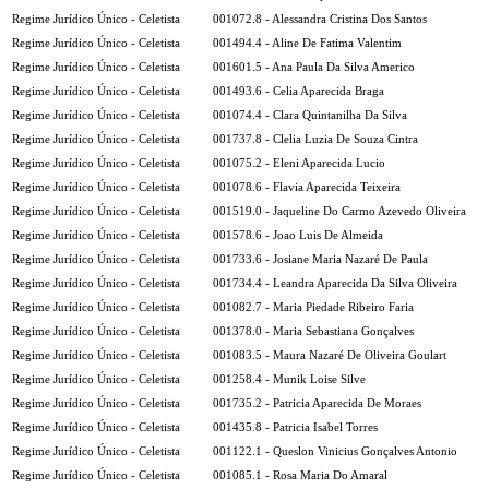
Regime Jurídico Único - Celetista
001072.8 - Alessandra Cristina Dos Santos
Regime Jurídico Único - Celetista
001494.4 - Aline De Fatima Valentim
Regime Jurídico Único - Celetista
001601.5 - Ana Paula Da Silva Americo
Regime Jurídico Único - Celetista
001493.6 - Celia Aparecida Braga
Regime Jurídico Único - Celetista
001074.4 - Clara Quintanilha Da Silva
Regime Jurídico Único - Celetista
001737.8 - Clelia Luzia De Souza Cintra
Regime Jurídico Único - Celetista
001075.2 - Eleni Aparecida Lucio
Regime Jurídico Único - Celetista
001078.6 - Flavia Aparecida Teixeira
Regime Jurídico Único - Celetista
001519.0 - Jaqueline Do Carmo Azevedo Oliveira
Regime Jurídico Único - Celetista
001578.6 - Joao Luis De Almeida
Regime Jurídico Único - Celetista
001733.6 - Josiane Maria Nazaré De Paula
Regime Jurídico Único - Celetista
001734.4 - Leandra Aparecida Da Silva Oliveira
Regime Jurídico Único - Celetista
001082.7 - Maria Piedade Ribeiro Faria
Regime Jurídico Único - Celetista
001378.0 - Maria Sebastiana Gonçalves
Regime Jurídico Único - Celetista
001083.5 - Maura Nazaré De Oliveira Goulart
Regime Jurídico Único - Celetista
001258.4 - Munik Loise Silve
Regime Jurídico Único - Celetista
001735.2 - Patricia Aparecida De Moraes
Regime Jurídico Único - Celetista
001435.8 - Patricia Isabel Torres
Regime Jurídico Único - Celetista
001122.1 - Queslon Vinicius Gonçalves Antonio
Regime Jurídico Único - Celetista
001085.1 - Rosa Maria Do Amaral