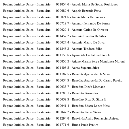
Regime Jurídico Único - Estatutário
001854.0 - Angela Maria De Souza Rodrigues
Regime Jurídico Único - Estatutário
000682.6 - Angela Rezende Faria
Regime Jurídico Único - Estatutário
000021.6 - Anizia Maria Da Fonseca
Regime Jurídico Único - Estatutário
000719.7 - Antenor Fernando De Souza
Regime Jurídico Único - Estatutário
000022.4 - Antonio Carlos De Oliveira
Regime Jurídico Único - Estatutário
001452.2 - Antonio Claudio Da Silva
Regime Jurídico Único - Estatutário
000027.4 - Antonio Mauro Da Silva
Regime Jurídico Único - Estatutário
001843.3 - Antonio Teodoro Filho
Regime Jurídico Único - Estatutário
001153.6 - Aparecida De Fatima Cavichi
Regime Jurídico Único - Estatutário
000853.3 - Ariane Marcia Serpa Mendonça Moretti
Regime Jurídico Único - Estatutário
001408.5 - Aurea Siqueira Silva
Regime Jurídico Único - Estatutário
001187.5 - Benedita Aparecida Da Silva
Regime Jurídico Único - Estatutário
000034.9 - Benedita Aparecida Do Carmo Pereira
Regime Jurídico Único - Estatutário
000035.7 - Benedita Dinéa Machado
Regime Jurídico Único - Estatutário
001788.1 - Benedito Bernardes
Regime Jurídico Único - Estatutário
000039.9 - Benedito Braz Da Silva Ii
Regime Jurídico Único - Estatutário
000041.4 - Benedito Edson Lopes Mota
Regime Jurídico Único - Estatutário
000047.2 - Benedito Paulo Vieira
Regime Jurídico Único - Estatutário
001294.8 - Benvinda Alzira Romancini Aniceto
Regime Jurídico Único - Estatutário
001771.6 - Bruna Paula Pereira