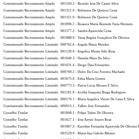
Comissionado Recrutamento Amplo
001164.3 - Ricardo Jose De Cassio Silva
Comissionado Recrutamento Amplo
001321.9 - Robinson De Queiroz Costa
Comissionado Recrutamento Amplo
001321.9 - Robinson De Queiroz Costa
Comissionado Recrutamento Amplo
001896.2 - Rosaura Maria Rezende Faria Hermeto
Comissionado Recrutamento Amplo
001377.2 - Sandra Aparecida Costa
Comissionado Recrutamento Amplo
001888.9 - Tania Regina Gonçalves De Oliveira
Comissionado Recrutamento Limitado
000762.6 - Angela Maria Mendes
Comissionado Recrutamento Limitado
001128.9 - Angelica Monte Sião Rosa
Comissionado Recrutamento Limitado
001640.3 - Daniela Mara Da Silva
Comissionado Recrutamento Limitado
001031.4 - Diogo Dias Fernandes
Comissionado Recrutamento Limitado
000769.2 - Dulce Da Cruz Ferreira Machado
Comissionado Recrutamento Limitado
001675.0 - Edna Maria Gomes
Comissionado Recrutamento Limitado
000773.3 - Flavia Lucia Moraes E Silva
Comissionado Recrutamento Limitado
001161.9 - Jocélia Joaquina Braga Rodrigues
Comissionado Recrutamento Limitado
000170.1 - Maria Angelica Vizoto De Lima E Silva
Comissionado Recrutamento Limitado
000915.1 - Valber Jose Fernandes
Conselho Tutelar
001868.1 - Felipe Tadeu De Oliveira
Conselho Tutelar
001627.1 - Jose Airton Soares Rosa
Conselho Tutelar
001867.3 - Karoline Fernanda Aparecida De Oliveira 
Conselho Tutelar
001529.9 - Maria Ana Galvão Ribeiro