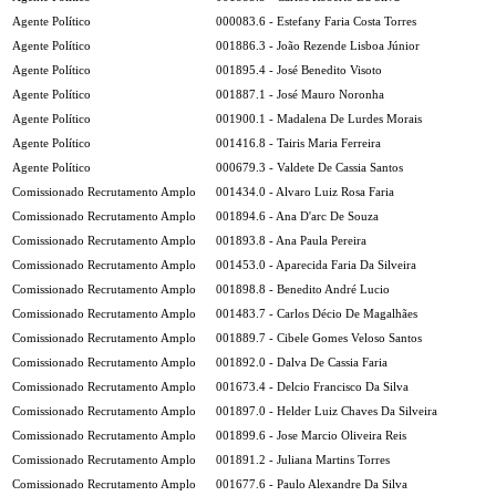
Agente Político
000083.6 - Estefany Faria Costa Torres
Agente Político
001886.3 - João Rezende Lisboa Júnior
Agente Político
001895.4 - José Benedito Visoto
Agente Político
001887.1 - José Mauro Noronha
Agente Político
001900.1 - Madalena De Lurdes Morais
Agente Político
001416.8 - Tairis Maria Ferreira
Agente Político
000679.3 - Valdete De Cassia Santos
Comissionado Recrutamento Amplo
001434.0 - Alvaro Luiz Rosa Faria
Comissionado Recrutamento Amplo
001894.6 - Ana D'arc De Souza
Comissionado Recrutamento Amplo
001893.8 - Ana Paula Pereira
Comissionado Recrutamento Amplo
001453.0 - Aparecida Faria Da Silveira
Comissionado Recrutamento Amplo
001898.8 - Benedito André Lucio
Comissionado Recrutamento Amplo
001483.7 - Carlos Décio De Magalhães
Comissionado Recrutamento Amplo
001889.7 - Cibele Gomes Veloso Santos
Comissionado Recrutamento Amplo
001892.0 - Dalva De Cassia Faria
Comissionado Recrutamento Amplo
001673.4 - Delcio Francisco Da Silva
Comissionado Recrutamento Amplo
001897.0 - Helder Luiz Chaves Da Silveira
Comissionado Recrutamento Amplo
001899.6 - Jose Marcio Oliveira Reis
Comissionado Recrutamento Amplo
001891.2 - Juliana Martins Torres
Comissionado Recrutamento Amplo
001677.6 - Paulo Alexandre Da Silva