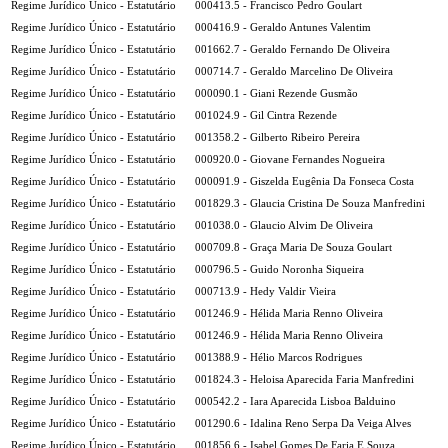
Regime Jurídico Único - Estatutário
000413.5 - Francisco Pedro Goulart
Regime Jurídico Único - Estatutário
000416.9 - Geraldo Antunes Valentim
Regime Jurídico Único - Estatutário
001662.7 - Geraldo Fernando De Oliveira
Regime Jurídico Único - Estatutário
000714.7 - Geraldo Marcelino De Oliveira
Regime Jurídico Único - Estatutário
000090.1 - Giani Rezende Gusmão
Regime Jurídico Único - Estatutário
001024.9 - Gil Cintra Rezende
Regime Jurídico Único - Estatutário
001358.2 - Gilberto Ribeiro Pereira
Regime Jurídico Único - Estatutário
000920.0 - Giovane Fernandes Nogueira
Regime Jurídico Único - Estatutário
000091.9 - Giszelda Eugênia Da Fonseca Costa
Regime Jurídico Único - Estatutário
001829.3 - Glaucia Cristina De Souza Manfredini
Regime Jurídico Único - Estatutário
001038.0 - Glaucio Alvim De Oliveira
Regime Jurídico Único - Estatutário
000709.8 - Graça Maria De Souza Goulart
Regime Jurídico Único - Estatutário
000796.5 - Guido Noronha Siqueira
Regime Jurídico Único - Estatutário
000713.9 - Hedy Valdir Vieira
Regime Jurídico Único - Estatutário
001246.9 - Hélida Maria Renno Oliveira
Regime Jurídico Único - Estatutário
001246.9 - Hélida Maria Renno Oliveira
Regime Jurídico Único - Estatutário
001388.9 - Hélio Marcos Rodrigues
Regime Jurídico Único - Estatutário
001824.3 - Heloisa Aparecida Faria Manfredini
Regime Jurídico Único - Estatutário
000542.2 - Iara Aparecida Lisboa Balduino
Regime Jurídico Único - Estatutário
001290.6 - Idalina Reno Serpa Da Veiga Alves
Regime Jurídico Único - Estatutário
001856.6 - Isabel Gomes De Faria E Souza