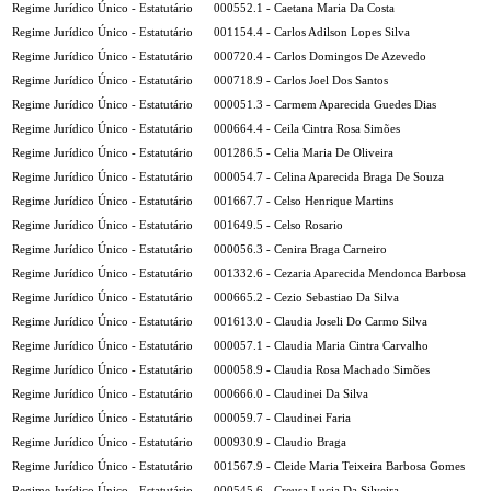
Regime Jurídico Único - Estatutário
000552.1 - Caetana Maria Da Costa
Regime Jurídico Único - Estatutário
001154.4 - Carlos Adilson Lopes Silva
Regime Jurídico Único - Estatutário
000720.4 - Carlos Domingos De Azevedo
Regime Jurídico Único - Estatutário
000718.9 - Carlos Joel Dos Santos
Regime Jurídico Único - Estatutário
000051.3 - Carmem Aparecida Guedes Dias
Regime Jurídico Único - Estatutário
000664.4 - Ceila Cintra Rosa Simões
Regime Jurídico Único - Estatutário
001286.5 - Celia Maria De Oliveira
Regime Jurídico Único - Estatutário
000054.7 - Celina Aparecida Braga De Souza
Regime Jurídico Único - Estatutário
001667.7 - Celso Henrique Martins
Regime Jurídico Único - Estatutário
001649.5 - Celso Rosario
Regime Jurídico Único - Estatutário
000056.3 - Cenira Braga Carneiro
Regime Jurídico Único - Estatutário
001332.6 - Cezaria Aparecida Mendonca Barbosa
Regime Jurídico Único - Estatutário
000665.2 - Cezio Sebastiao Da Silva
Regime Jurídico Único - Estatutário
001613.0 - Claudia Joseli Do Carmo Silva
Regime Jurídico Único - Estatutário
000057.1 - Claudia Maria Cintra Carvalho
Regime Jurídico Único - Estatutário
000058.9 - Claudia Rosa Machado Simões
Regime Jurídico Único - Estatutário
000666.0 - Claudinei Da Silva
Regime Jurídico Único - Estatutário
000059.7 - Claudinei Faria
Regime Jurídico Único - Estatutário
000930.9 - Claudio Braga
Regime Jurídico Único - Estatutário
001567.9 - Cleide Maria Teixeira Barbosa Gomes
Regime Jurídico Único - Estatutário
000545.6 - Creusa Lucia Da Silveira