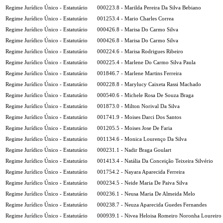
Regime Jurídico Único - Estatutário
000223.8 - Marilda Pereira Da Silva Bebiano
Regime Jurídico Único - Estatutário
001253.4 - Mario Charles Correa
Regime Jurídico Único - Estatutário
000426.8 - Marisa Do Carmo Silva
Regime Jurídico Único - Estatutário
000426.8 - Marisa Do Carmo Silva
Regime Jurídico Único - Estatutário
000224.6 - Marisa Rodrigues Ribeiro
Regime Jurídico Único - Estatutário
000225.4 - Marlene Do Carmo Silva Paula
Regime Jurídico Único - Estatutário
001846.7 - Marlene Martins Ferreira
Regime Jurídico Único - Estatutário
000228.8 - Marylucy Caixeta Rassi Machado
Regime Jurídico Único - Estatutário
000540.6 - Michele Rosa De Souza Braga
Regime Jurídico Único - Estatutário
001873.0 - Milton Norival Da Silva
Regime Jurídico Único - Estatutário
001741.9 - Moises Darci Dos Santos
Regime Jurídico Único - Estatutário
001205.5 - Moises Jose De Faria
Regime Jurídico Único - Estatutário
001134.6 - Monica Lourenço Da Silva
Regime Jurídico Único - Estatutário
000231.1 - Nadir Braga Goulart
Regime Jurídico Único - Estatutário
001413.4 - Natália Da Conceição Teixeira Silvério
Regime Jurídico Único - Estatutário
001754.2 - Nayara Aparecida Ferreira
Regime Jurídico Único - Estatutário
000234.5 - Neide Maria De Paiva Silva
Regime Jurídico Único - Estatutário
000236.1 - Neusa Maria De Almeida Melo
Regime Jurídico Único - Estatutário
000238.7 - Neuza Aparecida Guedes Fernandes
Regime Jurídico Único - Estatutário
000939.1 - Nivea Heloisa Romeiro Noronha Loureiro