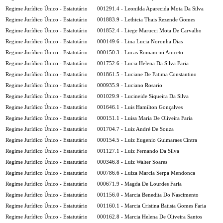
Regime Jurídico Único - Estatutário
001291.4 - Leonilda Aparecida Mota Da Silva
Regime Jurídico Único - Estatutário
001883.9 - Lethicia Thais Rezende Gomes
Regime Jurídico Único - Estatutário
001852.4 - Liege Marucci Mota De Carvalho
Regime Jurídico Único - Estatutário
000149.6 - Lina Lucia Noronha Dias
Regime Jurídico Único - Estatutário
000150.3 - Lucas Romancini Aniceto
Regime Jurídico Único - Estatutário
001752.6 - Lucia Helena Da Silva Faria
Regime Jurídico Único - Estatutário
001861.5 - Luciane De Fatima Constantino
Regime Jurídico Único - Estatutário
000935.9 - Luciano Rosario
Regime Jurídico Único - Estatutário
001029.9 - Lucineide Siqueira Da Silva
Regime Jurídico Único - Estatutário
001646.1 - Luis Hamilton Gonçalves
Regime Jurídico Único - Estatutário
000151.1 - Luisa Maria De Oliveira Faria
Regime Jurídico Único - Estatutário
001704.7 - Luiz André De Souza
Regime Jurídico Único - Estatutário
000154.5 - Luiz Eugenio Guimaraes Cintra
Regime Jurídico Único - Estatutário
001127.1 - Luiz Fernando Da Silva
Regime Jurídico Único - Estatutário
000346.8 - Luiz Walter Soares
Regime Jurídico Único - Estatutário
000786.6 - Luiza Marcia Serpa Mendonca
Regime Jurídico Único - Estatutário
000671.9 - Magda De Lourdes Faria
Regime Jurídico Único - Estatutário
001156.0 - Marcia Benedita Do Nascimento
Regime Jurídico Único - Estatutário
001160.1 - Marcia Cristina Batista Gomes Faria
Regime Jurídico Único - Estatutário
000162.8 - Marcia Helena De Oliveira Santos