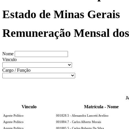
Estado de Minas Gerais
Remuneração Mensal dos 
Nome
Vinculo
Cargo / Função
J
Vinculo
Matrícula - Nome
Agente Político
001828.5 - Alessandra Lancetti Avelino
Agente Político
001884.7 - Carlos Alberto Morais
Agente Político
001885.5 - Carlos Roberto Da Silva