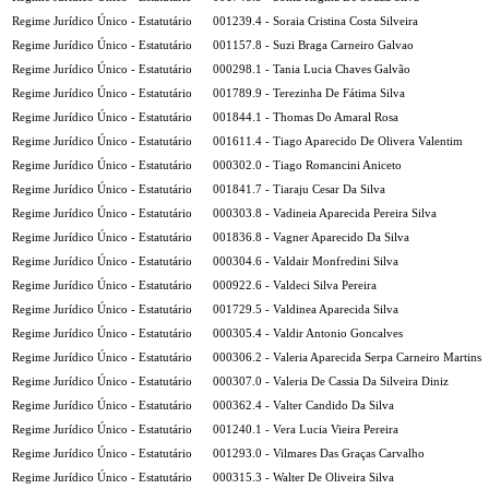
Regime Jurídico Único - Estatutário
001239.4 - Soraia Cristina Costa Silveira
Regime Jurídico Único - Estatutário
001157.8 - Suzi Braga Carneiro Galvao
Regime Jurídico Único - Estatutário
000298.1 - Tania Lucia Chaves Galvão
Regime Jurídico Único - Estatutário
001789.9 - Terezinha De Fátima Silva
Regime Jurídico Único - Estatutário
001844.1 - Thomas Do Amaral Rosa
Regime Jurídico Único - Estatutário
001611.4 - Tiago Aparecido De Olivera Valentim
Regime Jurídico Único - Estatutário
000302.0 - Tiago Romancini Aniceto
Regime Jurídico Único - Estatutário
001841.7 - Tiaraju Cesar Da Silva
Regime Jurídico Único - Estatutário
000303.8 - Vadineia Aparecida Pereira Silva
Regime Jurídico Único - Estatutário
001836.8 - Vagner Aparecido Da Silva
Regime Jurídico Único - Estatutário
000304.6 - Valdair Monfredini Silva
Regime Jurídico Único - Estatutário
000922.6 - Valdeci Silva Pereira
Regime Jurídico Único - Estatutário
001729.5 - Valdinea Aparecida Silva
Regime Jurídico Único - Estatutário
000305.4 - Valdir Antonio Goncalves
Regime Jurídico Único - Estatutário
000306.2 - Valeria Aparecida Serpa Carneiro Martins
Regime Jurídico Único - Estatutário
000307.0 - Valeria De Cassia Da Silveira Diniz
Regime Jurídico Único - Estatutário
000362.4 - Valter Candido Da Silva
Regime Jurídico Único - Estatutário
001240.1 - Vera Lucia Vieira Pereira
Regime Jurídico Único - Estatutário
001293.0 - Vilmares Das Graças Carvalho
Regime Jurídico Único - Estatutário
000315.3 - Walter De Oliveira Silva