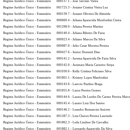
Regime Jurídico Único - Estatutário
000137.1 - Jose Tarcisio Vieira
Regime Jurídico Único - Estatutário
001725.3 - Josiane Cristina Vieira Luz
Regime Jurídico Único - Estatutário
000139.7 - Josiane Oliveira De Almeida
Regime Jurídico Único - Estatutário
000669.4 - Juliana Aparecida Monfredini Cintra
Regime Jurídico Único - Estatutário
001298.0 - Juliana Pereira Martins
Regime Jurídico Único - Estatutário
000140.4 - Juliana Ribeiro De Faria
Regime Jurídico Único - Estatutário
000923.4 - Juliano Marcos Da Silva
Regime Jurídico Único - Estatutário
000987.0 - Julio Cesar Moreira Pereira
Regime Jurídico Único - Estatutário
000427.6 - Junior Donizeti Dias
Regime Jurídico Único - Estatutário
000141.2 - Jurema Aparecida De Faria Silva
Regime Jurídico Único - Estatutário
000142.0 - Juzimara Maria Carneiro Serpa
Regime Jurídico Único - Estatutário
001030.6 - Kelly Cristina Feliciano Silva
Regime Jurídico Único - Estatutário
001801.1 - Krisney Lopes Manfredini
Regime Jurídico Único - Estatutário
000143.8 - Laercio Paulino Braga
Regime Jurídico Único - Estatutário
001855.8 - Laura Pereira Gomes
Regime Jurídico Único - Estatutário
000144.6 - Lazara De Lurdes Do Carmo Pereira Marc
Regime Jurídico Único - Estatutário
000145.4 - Lazaro Luiz Dos Santos
Regime Jurídico Único - Estatutário
000146.2 - Leandro Romancini Aniceto
Regime Jurídico Único - Estatutário
001287.3 - Leia Chaves Pereira Laurindo
Regime Jurídico Único - Estatutário
001862.3 - Leila Lindner De Carvalho
Regime Jurídico Único - Estatutário
001882.1 - Leonardo Aparecido Da Silva