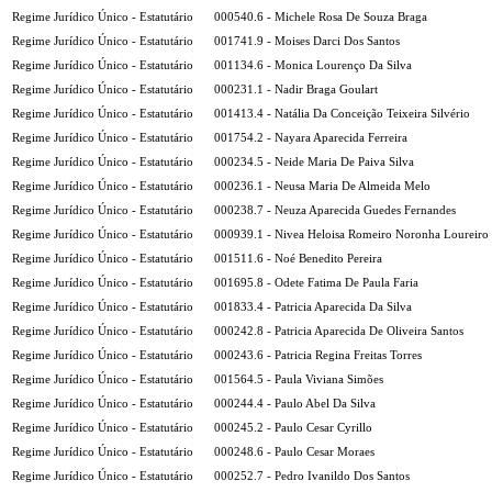
Regime Jurídico Único - Estatutário
000540.6 - Michele Rosa De Souza Braga
Regime Jurídico Único - Estatutário
001741.9 - Moises Darci Dos Santos
Regime Jurídico Único - Estatutário
001134.6 - Monica Lourenço Da Silva
Regime Jurídico Único - Estatutário
000231.1 - Nadir Braga Goulart
Regime Jurídico Único - Estatutário
001413.4 - Natália Da Conceição Teixeira Silvério
Regime Jurídico Único - Estatutário
001754.2 - Nayara Aparecida Ferreira
Regime Jurídico Único - Estatutário
000234.5 - Neide Maria De Paiva Silva
Regime Jurídico Único - Estatutário
000236.1 - Neusa Maria De Almeida Melo
Regime Jurídico Único - Estatutário
000238.7 - Neuza Aparecida Guedes Fernandes
Regime Jurídico Único - Estatutário
000939.1 - Nivea Heloisa Romeiro Noronha Loureiro
Regime Jurídico Único - Estatutário
001511.6 - Noé Benedito Pereira
Regime Jurídico Único - Estatutário
001695.8 - Odete Fatima De Paula Faria
Regime Jurídico Único - Estatutário
001833.4 - Patricia Aparecida Da Silva
Regime Jurídico Único - Estatutário
000242.8 - Patricia Aparecida De Oliveira Santos
Regime Jurídico Único - Estatutário
000243.6 - Patricia Regina Freitas Torres
Regime Jurídico Único - Estatutário
001564.5 - Paula Viviana Simões
Regime Jurídico Único - Estatutário
000244.4 - Paulo Abel Da Silva
Regime Jurídico Único - Estatutário
000245.2 - Paulo Cesar Cyrillo
Regime Jurídico Único - Estatutário
000248.6 - Paulo Cesar Moraes
Regime Jurídico Único - Estatutário
000252.7 - Pedro Ivanildo Dos Santos