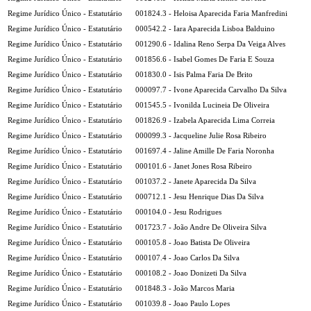
Regime Jurídico Único - Estatutário
001824.3 - Heloisa Aparecida Faria Manfredini
Regime Jurídico Único - Estatutário
000542.2 - Iara Aparecida Lisboa Balduino
Regime Jurídico Único - Estatutário
001290.6 - Idalina Reno Serpa Da Veiga Alves
Regime Jurídico Único - Estatutário
001856.6 - Isabel Gomes De Faria E Souza
Regime Jurídico Único - Estatutário
001830.0 - Isis Palma Faria De Brito
Regime Jurídico Único - Estatutário
000097.7 - Ivone Aparecida Carvalho Da Silva
Regime Jurídico Único - Estatutário
001545.5 - Ivonilda Lucineia De Oliveira
Regime Jurídico Único - Estatutário
001826.9 - Izabela Aparecida Lima Correia
Regime Jurídico Único - Estatutário
000099.3 - Jacqueline Julie Rosa Ribeiro
Regime Jurídico Único - Estatutário
001697.4 - Jaline Amille De Faria Noronha
Regime Jurídico Único - Estatutário
000101.6 - Janet Jones Rosa Ribeiro
Regime Jurídico Único - Estatutário
001037.2 - Janete Aparecida Da Silva
Regime Jurídico Único - Estatutário
000712.1 - Jesu Henrique Dias Da Silva
Regime Jurídico Único - Estatutário
000104.0 - Jesu Rodrigues
Regime Jurídico Único - Estatutário
001723.7 - João Andre De Oliveira Silva
Regime Jurídico Único - Estatutário
000105.8 - Joao Batista De Oliveira
Regime Jurídico Único - Estatutário
000107.4 - Joao Carlos Da Silva
Regime Jurídico Único - Estatutário
000108.2 - Joao Donizeti Da Silva
Regime Jurídico Único - Estatutário
001848.3 - João Marcos Maria
Regime Jurídico Único - Estatutário
001039.8 - Joao Paulo Lopes