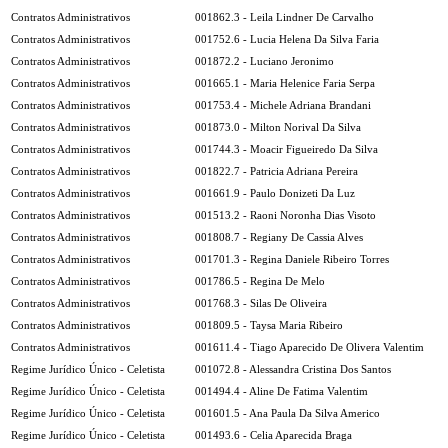
Contratos Administrativos
001862.3 - Leila Lindner De Carvalho
Contratos Administrativos
001752.6 - Lucia Helena Da Silva Faria
Contratos Administrativos
001872.2 - Luciano Jeronimo
Contratos Administrativos
001665.1 - Maria Helenice Faria Serpa
Contratos Administrativos
001753.4 - Michele Adriana Brandani
Contratos Administrativos
001873.0 - Milton Norival Da Silva
Contratos Administrativos
001744.3 - Moacir Figueiredo Da Silva
Contratos Administrativos
001822.7 - Patricia Adriana Pereira
Contratos Administrativos
001661.9 - Paulo Donizeti Da Luz
Contratos Administrativos
001513.2 - Raoni Noronha Dias Visoto
Contratos Administrativos
001808.7 - Regiany De Cassia Alves
Contratos Administrativos
001701.3 - Regina Daniele Ribeiro Torres
Contratos Administrativos
001786.5 - Regina De Melo
Contratos Administrativos
001768.3 - Silas De Oliveira
Contratos Administrativos
001809.5 - Taysa Maria Ribeiro
Contratos Administrativos
001611.4 - Tiago Aparecido De Olivera Valentim
Regime Jurídico Único - Celetista
001072.8 - Alessandra Cristina Dos Santos
Regime Jurídico Único - Celetista
001494.4 - Aline De Fatima Valentim
Regime Jurídico Único - Celetista
001601.5 - Ana Paula Da Silva Americo
Regime Jurídico Único - Celetista
001493.6 - Celia Aparecida Braga