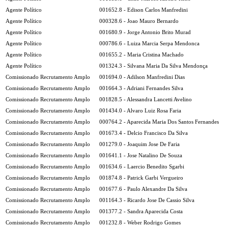
Agente Político
001652.8 - Edison Carlos Manfredini
Agente Político
000328.6 - Joao Mauro Bernardo
Agente Político
001680.9 - Jorge Antonio Brito Murad
Agente Político
000786.6 - Luiza Marcia Serpa Mendonca
Agente Político
001655.2 - Maria Cristina Machado
Agente Político
001324.3 - Silvana Maria Da Silva Mendonça
Comissionado Recrutamento Amplo
001694.0 - Adilson Manfredini Dias
Comissionado Recrutamento Amplo
001664.3 - Adriani Fernandes Silva
Comissionado Recrutamento Amplo
001828.5 - Alessandra Lancetti Avelino
Comissionado Recrutamento Amplo
001434.0 - Alvaro Luiz Rosa Faria
Comissionado Recrutamento Amplo
000764.2 - Aparecida Maria Dos Santos Fernandes
Comissionado Recrutamento Amplo
001673.4 - Delcio Francisco Da Silva
Comissionado Recrutamento Amplo
001279.0 - Joaquim Jose De Faria
Comissionado Recrutamento Amplo
001641.1 - Jose Natalino De Souza
Comissionado Recrutamento Amplo
001634.6 - Laercio Benedito Sgarbi
Comissionado Recrutamento Amplo
001874.8 - Patrick Garbi Vergueiro
Comissionado Recrutamento Amplo
001677.6 - Paulo Alexandre Da Silva
Comissionado Recrutamento Amplo
001164.3 - Ricardo Jose De Cassio Silva
Comissionado Recrutamento Amplo
001377.2 - Sandra Aparecida Costa
Comissionado Recrutamento Amplo
001232.8 - Weber Rodrigo Gomes