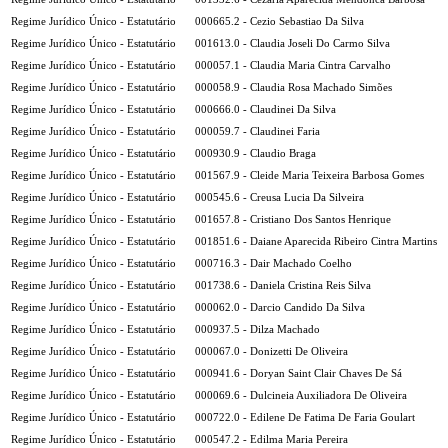
Regime Jurídico Único - Estatutário
000665.2 - Cezio Sebastiao Da Silva
Regime Jurídico Único - Estatutário
001613.0 - Claudia Joseli Do Carmo Silva
Regime Jurídico Único - Estatutário
000057.1 - Claudia Maria Cintra Carvalho
Regime Jurídico Único - Estatutário
000058.9 - Claudia Rosa Machado Simões
Regime Jurídico Único - Estatutário
000666.0 - Claudinei Da Silva
Regime Jurídico Único - Estatutário
000059.7 - Claudinei Faria
Regime Jurídico Único - Estatutário
000930.9 - Claudio Braga
Regime Jurídico Único - Estatutário
001567.9 - Cleide Maria Teixeira Barbosa Gomes
Regime Jurídico Único - Estatutário
000545.6 - Creusa Lucia Da Silveira
Regime Jurídico Único - Estatutário
001657.8 - Cristiano Dos Santos Henrique
Regime Jurídico Único - Estatutário
001851.6 - Daiane Aparecida Ribeiro Cintra Martins
Regime Jurídico Único - Estatutário
000716.3 - Dair Machado Coelho
Regime Jurídico Único - Estatutário
001738.6 - Daniela Cristina Reis Silva
Regime Jurídico Único - Estatutário
000062.0 - Darcio Candido Da Silva
Regime Jurídico Único - Estatutário
000937.5 - Dilza Machado
Regime Jurídico Único - Estatutário
000067.0 - Donizetti De Oliveira
Regime Jurídico Único - Estatutário
000941.6 - Doryan Saint Clair Chaves De Sá
Regime Jurídico Único - Estatutário
000069.6 - Dulcineia Auxiliadora De Oliveira
Regime Jurídico Único - Estatutário
000722.0 - Edilene De Fatima De Faria Goulart
Regime Jurídico Único - Estatutário
000547.2 - Edilma Maria Pereira