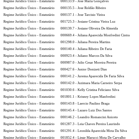
Regime Jurídico Único - Estatutário
000133.9 - Jose Maria Gonçalves
Regime Jurídico Único - Estatutário
000135.5 - Jose Roldão Ribeiro
Regime Jurídico Único - Estatutário
000137.1 - Jose Tarcisio Vieira
Regime Jurídico Único - Estatutário
001725.3 - Josiane Cristina Vieira Luz
Regime Jurídico Único - Estatutário
000139.7 - Josiane Oliveira De Almeida
Regime Jurídico Único - Estatutário
000669.4 - Juliana Aparecida Monfredini Cintra
Regime Jurídico Único - Estatutário
001298.0 - Juliana Pereira Martins
Regime Jurídico Único - Estatutário
000140.4 - Juliana Ribeiro De Faria
Regime Jurídico Único - Estatutário
000923.4 - Juliano Marcos Da Silva
Regime Jurídico Único - Estatutário
000987.0 - Julio Cesar Moreira Pereira
Regime Jurídico Único - Estatutário
000427.6 - Junior Donizeti Dias
Regime Jurídico Único - Estatutário
000141.2 - Jurema Aparecida De Faria Silva
Regime Jurídico Único - Estatutário
000142.0 - Juzimara Maria Carneiro Serpa
Regime Jurídico Único - Estatutário
001030.6 - Kelly Cristina Feliciano Silva
Regime Jurídico Único - Estatutário
001801.1 - Krisney Lopes Manfredini
Regime Jurídico Único - Estatutário
000143.8 - Laercio Paulino Braga
Regime Jurídico Único - Estatutário
000145.4 - Lazaro Luiz Dos Santos
Regime Jurídico Único - Estatutário
000146.2 - Leandro Romancini Aniceto
Regime Jurídico Único - Estatutário
001287.3 - Leia Chaves Pereira Laurindo
Regime Jurídico Único - Estatutário
001291.4 - Leonilda Aparecida Mota Da Silva
Regime Jurídico Único - Estatutário
001852.4 - Liege Marucci Mota De Carvalho