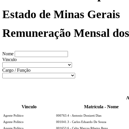
Estado de Minas Gerais
Remuneração Mensal dos 
Nome
Vinculo
Cargo / Função
A
Vinculo
Matrícula - Nome
Agente Político
000763.4 - Antonio Donizeti Dias
Agente Político
001041.3 - Carlos Eduardo De Souza
Agente Político
001653.6 - Celio Marcos Ribeiro Reno