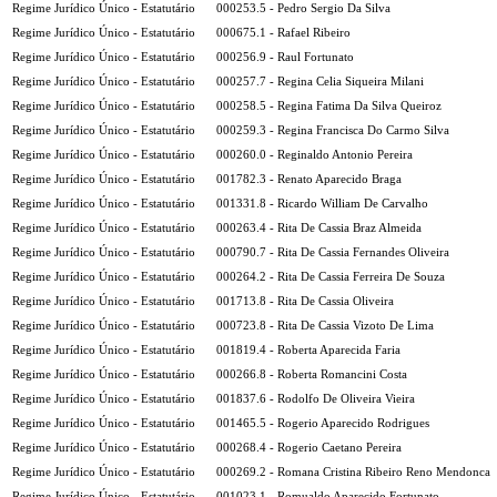
Regime Jurídico Único - Estatutário
000253.5 - Pedro Sergio Da Silva
Regime Jurídico Único - Estatutário
000675.1 - Rafael Ribeiro
Regime Jurídico Único - Estatutário
000256.9 - Raul Fortunato
Regime Jurídico Único - Estatutário
000257.7 - Regina Celia Siqueira Milani
Regime Jurídico Único - Estatutário
000258.5 - Regina Fatima Da Silva Queiroz
Regime Jurídico Único - Estatutário
000259.3 - Regina Francisca Do Carmo Silva
Regime Jurídico Único - Estatutário
000260.0 - Reginaldo Antonio Pereira
Regime Jurídico Único - Estatutário
001782.3 - Renato Aparecido Braga
Regime Jurídico Único - Estatutário
001331.8 - Ricardo William De Carvalho
Regime Jurídico Único - Estatutário
000263.4 - Rita De Cassia Braz Almeida
Regime Jurídico Único - Estatutário
000790.7 - Rita De Cassia Fernandes Oliveira
Regime Jurídico Único - Estatutário
000264.2 - Rita De Cassia Ferreira De Souza
Regime Jurídico Único - Estatutário
001713.8 - Rita De Cassia Oliveira
Regime Jurídico Único - Estatutário
000723.8 - Rita De Cassia Vizoto De Lima
Regime Jurídico Único - Estatutário
001819.4 - Roberta Aparecida Faria
Regime Jurídico Único - Estatutário
000266.8 - Roberta Romancini Costa
Regime Jurídico Único - Estatutário
001837.6 - Rodolfo De Oliveira Vieira
Regime Jurídico Único - Estatutário
001465.5 - Rogerio Aparecido Rodrigues
Regime Jurídico Único - Estatutário
000268.4 - Rogerio Caetano Pereira
Regime Jurídico Único - Estatutário
000269.2 - Romana Cristina Ribeiro Reno Mendonca
Regime Jurídico Único - Estatutário
001023.1 - Romualdo Aparecido Fortunato