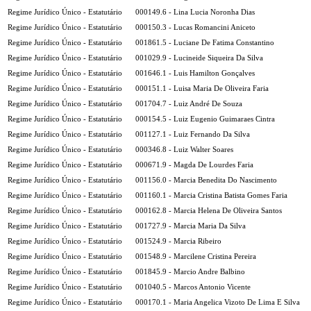
Regime Jurídico Único - Estatutário
000149.6 - Lina Lucia Noronha Dias
Regime Jurídico Único - Estatutário
000150.3 - Lucas Romancini Aniceto
Regime Jurídico Único - Estatutário
001861.5 - Luciane De Fatima Constantino
Regime Jurídico Único - Estatutário
001029.9 - Lucineide Siqueira Da Silva
Regime Jurídico Único - Estatutário
001646.1 - Luis Hamilton Gonçalves
Regime Jurídico Único - Estatutário
000151.1 - Luisa Maria De Oliveira Faria
Regime Jurídico Único - Estatutário
001704.7 - Luiz André De Souza
Regime Jurídico Único - Estatutário
000154.5 - Luiz Eugenio Guimaraes Cintra
Regime Jurídico Único - Estatutário
001127.1 - Luiz Fernando Da Silva
Regime Jurídico Único - Estatutário
000346.8 - Luiz Walter Soares
Regime Jurídico Único - Estatutário
000671.9 - Magda De Lourdes Faria
Regime Jurídico Único - Estatutário
001156.0 - Marcia Benedita Do Nascimento
Regime Jurídico Único - Estatutário
001160.1 - Marcia Cristina Batista Gomes Faria
Regime Jurídico Único - Estatutário
000162.8 - Marcia Helena De Oliveira Santos
Regime Jurídico Único - Estatutário
001727.9 - Marcia Maria Da Silva
Regime Jurídico Único - Estatutário
001524.9 - Marcia Ribeiro
Regime Jurídico Único - Estatutário
001548.9 - Marcilene Cristina Pereira
Regime Jurídico Único - Estatutário
001845.9 - Marcio Andre Balbino
Regime Jurídico Único - Estatutário
001040.5 - Marcos Antonio Vicente
Regime Jurídico Único - Estatutário
000170.1 - Maria Angelica Vizoto De Lima E Silva