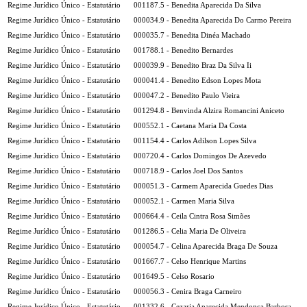
Regime Jurídico Único - Estatutário
001187.5 - Benedita Aparecida Da Silva
Regime Jurídico Único - Estatutário
000034.9 - Benedita Aparecida Do Carmo Pereira
Regime Jurídico Único - Estatutário
000035.7 - Benedita Dinéa Machado
Regime Jurídico Único - Estatutário
001788.1 - Benedito Bernardes
Regime Jurídico Único - Estatutário
000039.9 - Benedito Braz Da Silva Ii
Regime Jurídico Único - Estatutário
000041.4 - Benedito Edson Lopes Mota
Regime Jurídico Único - Estatutário
000047.2 - Benedito Paulo Vieira
Regime Jurídico Único - Estatutário
001294.8 - Benvinda Alzira Romancini Aniceto
Regime Jurídico Único - Estatutário
000552.1 - Caetana Maria Da Costa
Regime Jurídico Único - Estatutário
001154.4 - Carlos Adilson Lopes Silva
Regime Jurídico Único - Estatutário
000720.4 - Carlos Domingos De Azevedo
Regime Jurídico Único - Estatutário
000718.9 - Carlos Joel Dos Santos
Regime Jurídico Único - Estatutário
000051.3 - Carmem Aparecida Guedes Dias
Regime Jurídico Único - Estatutário
000052.1 - Carmen Maria Silva
Regime Jurídico Único - Estatutário
000664.4 - Ceila Cintra Rosa Simões
Regime Jurídico Único - Estatutário
001286.5 - Celia Maria De Oliveira
Regime Jurídico Único - Estatutário
000054.7 - Celina Aparecida Braga De Souza
Regime Jurídico Único - Estatutário
001667.7 - Celso Henrique Martins
Regime Jurídico Único - Estatutário
001649.5 - Celso Rosario
Regime Jurídico Único - Estatutário
000056.3 - Cenira Braga Carneiro
Regime Jurídico Único - Estatutário
001332.6 - Cezaria Aparecida Mendonca Barbosa