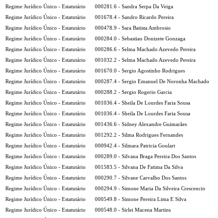
Regime Jurídico Único - Estatutário
000281.6 - Sandra Serpa Da Veiga
Regime Jurídico Único - Estatutário
001678.4 - Sandro Ricardo Pereira
Regime Jurídico Único - Estatutário
000478.9 - Sara Batista Ambrosio
Regime Jurídico Único - Estatutário
000284.0 - Sebastiao Donizete Gonzaga
Regime Jurídico Único - Estatutário
000286.6 - Selma Machado Azevedo Pereira
Regime Jurídico Único - Estatutário
001032.2 - Selma Machado Azevedo Pereira
Regime Jurídico Único - Estatutário
001670.0 - Sergio Agostinho Rodrigues
Regime Jurídico Único - Estatutário
000287.4 - Sergio Emanuel De Noronha Machado
Regime Jurídico Único - Estatutário
000288.2 - Sergio Rogerio Garcia
Regime Jurídico Único - Estatutário
001036.4 - Sheila De Lourdes Faria Sousa
Regime Jurídico Único - Estatutário
001036.4 - Sheila De Lourdes Faria Sousa
Regime Jurídico Único - Estatutário
001436.6 - Sidney Alexandre Guimarães
Regime Jurídico Único - Estatutário
001292.2 - Silma Rodrigues Fernandes
Regime Jurídico Único - Estatutário
000942.4 - Silmara Patricia Goulart
Regime Jurídico Único - Estatutário
000289.0 - Silvana Braga Pereira Dos Santos
Regime Jurídico Único - Estatutário
001583.5 - Silvana De Fatima Da Silva
Regime Jurídico Único - Estatutário
000290.7 - Silvane Carvalho Dos Santos
Regime Jurídico Único - Estatutário
000294.9 - Simone Maria Da Silveira Crescencio
Regime Jurídico Único - Estatutário
000549.8 - Simone Pereira Lima E Silva
Regime Jurídico Único - Estatutário
000548.0 - Sirlei Macena Martins