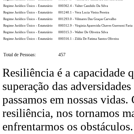
Regime Jurídico Único - Estatutário
000362.4 - Valter Candido Da Silva
Regime Jurídico Único - Estatutário
001240.1 - Vera Lucia Vieira Pereira
Regime Jurídico Único - Estatutário
001293.0 - Vilmares Das Graças Carvalho
Regime Jurídico Único - Estatutário
000312.9 - Virginia Aparecida Chaves Guersoni Faria
Regime Jurídico Único - Estatutário
000315.3 - Walter De Oliveira Silva
Regime Jurídico Único - Estatutário
000316.1 - Zilda De Fatima Santos Oliveira
Total de Pessoas:
457
Resiliência é a capacidade 
superação das adversidades
passamos em nossas vidas.
resiliência, nos tornamos ma
enfrentarmos os obstáculos.