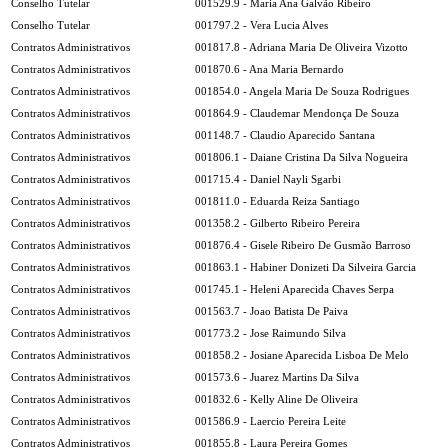
Conselho Tutelar
001529.9 - Maria Ana Galvão Ribeiro
Conselho Tutelar
001797.2 - Vera Lucia Alves
Contratos Administrativos
001817.8 - Adriana Maria De Oliveira Vizotto
Contratos Administrativos
001870.6 - Ana Maria Bernardo
Contratos Administrativos
001854.0 - Angela Maria De Souza Rodrigues
Contratos Administrativos
001864.9 - Claudemar Mendonça De Souza
Contratos Administrativos
001148.7 - Claudio Aparecido Santana
Contratos Administrativos
001806.1 - Daiane Cristina Da Silva Nogueira
Contratos Administrativos
001715.4 - Daniel Nayli Sgarbi
Contratos Administrativos
001811.0 - Eduarda Reiza Santiago
Contratos Administrativos
001358.2 - Gilberto Ribeiro Pereira
Contratos Administrativos
001876.4 - Gisele Ribeiro De Gusmão Barroso
Contratos Administrativos
001863.1 - Habiner Donizeti Da Silveira Garcia
Contratos Administrativos
001745.1 - Heleni Aparecida Chaves Serpa
Contratos Administrativos
001563.7 - Joao Batista De Paiva
Contratos Administrativos
001773.2 - Jose Raimundo Silva
Contratos Administrativos
001858.2 - Josiane Aparecida Lisboa De Melo
Contratos Administrativos
001573.6 - Juarez Martins Da Silva
Contratos Administrativos
001832.6 - Kelly Aline De Oliveira
Contratos Administrativos
001586.9 - Laercio Pereira Leite
Contratos Administrativos
001855.8 - Laura Pereira Gomes