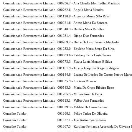
Comissionado Recrutamento Limitado
000936.7 - Ana Claudia Monfredini Machado
Comissionado Recrutamento Limitado
000762.6 - Angela Maria Mendes
Comissionado Recrutamento Limitado
001128.9 - Angelica Monte Sião Rosa
Comissionado Recrutamento Limitado
000021.6 - Anizia Maria Da Fonseca
Comissionado Recrutamento Limitado
001640.3 - Daniela Mara Da Silva
Comissionado Recrutamento Limitado
001031.4 - Diogo Dias Fernandes
Comissionado Recrutamento Limitado
000769.2 - Dulce Da Cruz Ferreira Machado
Comissionado Recrutamento Limitado
001033.0 - Edylene Maria Serpa Da Silva
Comissionado Recrutamento Limitado
000083.6 - Estefany Faria Costa Torres
Comissionado Recrutamento Limitado
000773.3 - Flavia Lucia Moraes E Silva
Comissionado Recrutamento Limitado
001161.9 - Jocélia Joaquina Braga Rodrigues
Comissionado Recrutamento Limitado
000144.6 - Lazara De Lurdes Do Carmo Pereira Marc
Comissionado Recrutamento Limitado
000935.9 - Luciano Rosario
Comissionado Recrutamento Limitado
000543.0 - Maria Da Graça Ribeiro Reno
Comissionado Recrutamento Limitado
001205.5 - Moises Jose De Faria
Comissionado Recrutamento Limitado
000915.1 - Valber Jose Fernandes
Comissionado Recrutamento Limitado
000679.3 - Valdete De Cassia Santos
Conselho Tutelar
001868.1 - Felipe Tadeu De Oliveira
Conselho Tutelar
001627.1 - Jose Airton Soares Rosa
Conselho Tutelar
001867.3 - Karoline Fernanda Aparecida De Oliveira 