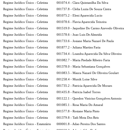
Regime Jurídico Único - Celetista
001074.4 - Clara Quintanilha Da Silva
Regime Jurídico Único - Celetista
001737.8 - Clelia Luzia De Souza Cintra
Regime Jurídico Único - Celetista
001075.2 - Eleni Aparecida Lucio
Regime Jurídico Único - Celetista
001078.6 - Flavia Aparecida Teixeira
Regime Jurídico Único - Celetista
001519.0 - Jaqueline Do Carmo Azevedo Oliveira
Regime Jurídico Único - Celetista
001578.6 - Joao Luis De Almeida
Regime Jurídico Único - Celetista
001733.6 - Josiane Maria Nazaré De Paula
Regime Jurídico Único - Celetista
001877.2 - Juliana Martins Faria
Regime Jurídico Único - Celetista
001734.4 - Leandra Aparecida Da Silva Oliveira
Regime Jurídico Único - Celetista
001082.7 - Maria Piedade Ribeiro Faria
Regime Jurídico Único - Celetista
001378.0 - Maria Sebastiana Gonçalves
Regime Jurídico Único - Celetista
001083.5 - Maura Nazaré De Oliveira Goulart
Regime Jurídico Único - Celetista
001258.4 - Munik Loise Silve
Regime Jurídico Único - Celetista
001735.2 - Patricia Aparecida De Moraes
Regime Jurídico Único - Celetista
001435.8 - Patricia Isabel Torres
Regime Jurídico Único - Celetista
001122.1 - Queslon Vinicius Gonçalves Antonio
Regime Jurídico Único - Celetista
001085.1 - Rosa Maria Do Amaral
Regime Jurídico Único - Celetista
001577.8 - Rosiane Maria Pinto
Regime Jurídico Único - Celetista
001379.8 - Tadi Mota Dos Reis
Regime Jurídico Único - Estatutário
000001.8 - Adao Pereira Dos Santos