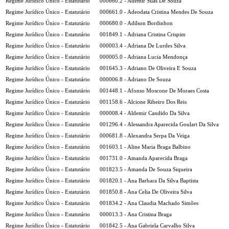
Regime Jurídico Único - Estatutário
000660.2 - Ademir Silas De Souza
Regime Jurídico Único - Estatutário
000661.0 - Adeodata Cristina Mendes De Souza
Regime Jurídico Único - Estatutário
000680.0 - Adilson Bordinhon
Regime Jurídico Único - Estatutário
001849.1 - Adriana Cristina Crispim
Regime Jurídico Único - Estatutário
000003.4 - Adriana De Lurdes Silva
Regime Jurídico Único - Estatutário
000005.0 - Adriana Lucia Mendonça
Regime Jurídico Único - Estatutário
001645.3 - Adriano De Oliveira E Souza
Regime Jurídico Único - Estatutário
000006.8 - Adriano De Souza
Regime Jurídico Único - Estatutário
001448.1 - Afonso Moscone De Moraes Costa
Regime Jurídico Único - Estatutário
001158.6 - Alcione Ribeiro Dos Reis
Regime Jurídico Único - Estatutário
000008.4 - Aldemir Candido Da Silva
Regime Jurídico Único - Estatutário
001296.4 - Alessandra Aparecida Goulart Da Silva
Regime Jurídico Único - Estatutário
000681.8 - Alexandra Serpa Da Veiga
Regime Jurídico Único - Estatutário
001603.1 - Aline Maria Braga Balbino
Regime Jurídico Único - Estatutário
001731.0 - Amanda Aparecida Braga
Regime Jurídico Único - Estatutário
001823.5 - Amanda De Souza Siqueira
Regime Jurídico Único - Estatutário
001820.1 - Ana Barbara Da Silva Baptista
Regime Jurídico Único - Estatutário
001850.8 - Ana Celia De Oliveira Silva
Regime Jurídico Único - Estatutário
001834.2 - Ana Claudia Machado Simões
Regime Jurídico Único - Estatutário
000013.3 - Ana Cristina Braga
Regime Jurídico Único - Estatutário
001842.5 - Ana Gabriela Carvalho Silva