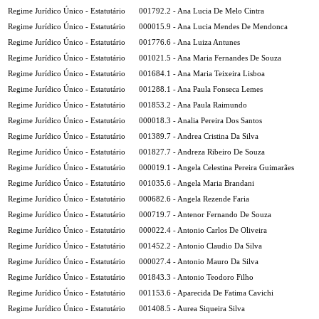
Regime Jurídico Único - Estatutário
001792.2 - Ana Lucia De Melo Cintra
Regime Jurídico Único - Estatutário
000015.9 - Ana Lucia Mendes De Mendonca
Regime Jurídico Único - Estatutário
001776.6 - Ana Luiza Antunes
Regime Jurídico Único - Estatutário
001021.5 - Ana Maria Fernandes De Souza
Regime Jurídico Único - Estatutário
001684.1 - Ana Maria Teixeira Lisboa
Regime Jurídico Único - Estatutário
001288.1 - Ana Paula Fonseca Lemes
Regime Jurídico Único - Estatutário
001853.2 - Ana Paula Raimundo
Regime Jurídico Único - Estatutário
000018.3 - Analia Pereira Dos Santos
Regime Jurídico Único - Estatutário
001389.7 - Andrea Cristina Da Silva
Regime Jurídico Único - Estatutário
001827.7 - Andreza Ribeiro De Souza
Regime Jurídico Único - Estatutário
000019.1 - Angela Celestina Pereira Guimarães
Regime Jurídico Único - Estatutário
001035.6 - Angela Maria Brandani
Regime Jurídico Único - Estatutário
000682.6 - Angela Rezende Faria
Regime Jurídico Único - Estatutário
000719.7 - Antenor Fernando De Souza
Regime Jurídico Único - Estatutário
000022.4 - Antonio Carlos De Oliveira
Regime Jurídico Único - Estatutário
001452.2 - Antonio Claudio Da Silva
Regime Jurídico Único - Estatutário
000027.4 - Antonio Mauro Da Silva
Regime Jurídico Único - Estatutário
001843.3 - Antonio Teodoro Filho
Regime Jurídico Único - Estatutário
001153.6 - Aparecida De Fatima Cavichi
Regime Jurídico Único - Estatutário
001408.5 - Aurea Siqueira Silva